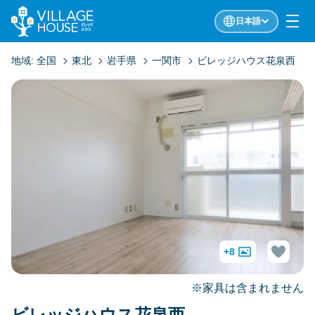
日本語
地域:
全国
東北
岩手県
一関市
ビレッジハウス花泉西
+8
※家具は含まれません
ビレッジハウス花泉西