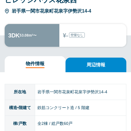
岩手県一関市花泉町花泉字伊勢沢14-4
3DK
¥-
空室なし
53.08m²〜
物件情報
周辺情報
所在地
岩手県一関市花泉町花泉字伊勢沢14-4
構造•階建て
鉄筋コンクリート造 / 5 階建
棟/戸数
全2棟 / 総戸数60戸