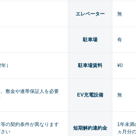
エレベーター
無
駐車場
有
（2年）
駐車場賃料
¥0
果、敷金や連帯保証人を必要
EV充電設備
無
す
料等の契約条件が異なります
1年未満
短期解約違約金
ださい
ヵ月分