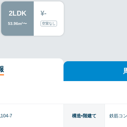
2LDK
¥-
53.96m²〜
空室なし
報
04-7
構造•階建て
鉄筋コン