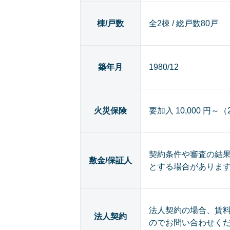
棟/戸数
全2棟 / 総戸数80戸
築年月
1980/12
火災保険
要加入 10,000 円～
契約条件や審査の結
敷金/保証人
とする場合がありま
法人契約の場合、賃
法人契約
のでお問い合わせく