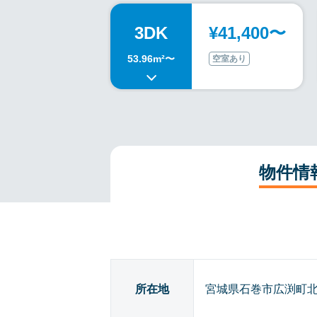
3DK
¥41,400〜
53.96m²〜
空室あり
物件情
所在地
宮城県石巻市広渕町北1