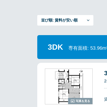
並び順:
賃料が安い順
3DK
専有面積: 53.96m
2
写真を見る