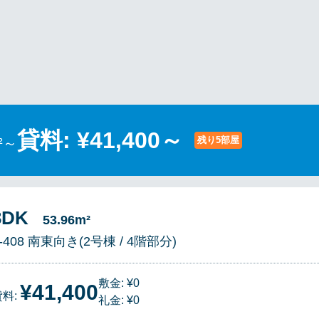
貸料: ¥41,400～
残り5部屋
²～
3DK
53.96m²
-408 南東向き(2号棟 / 4階部分)
敷金: ¥0
¥41,400
貸料:
礼金: ¥0