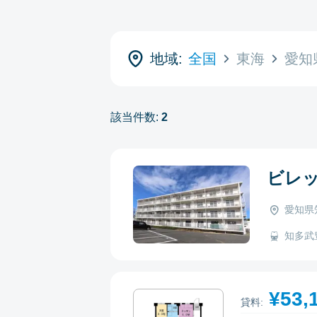
地域:
全国
東海
愛知
該当件数:
2
ビレ
愛知県
知多武豊 
¥53,
貸料: