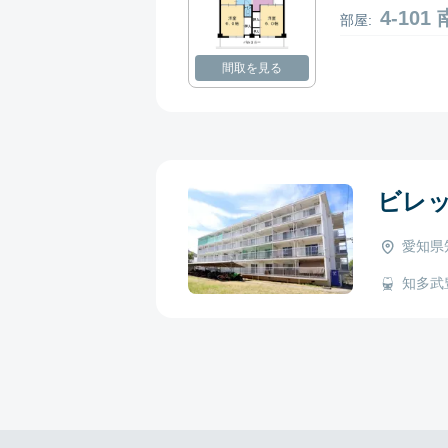
4-10
部屋:
間取を見る
ビレ
愛知県
知多武豊 