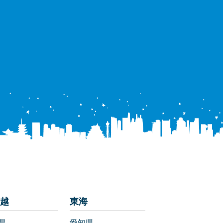
越
東海
県
愛知県