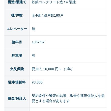
構造•階建て
鉄筋コンクリート造 / 4 階建
棟/戸数
全4棟 / 総戸数160戸
エレベーター
無
築年月
1967/07
駐車場
有
火災保険
要加入 10,000 円～（2年）
駐車場賃料
¥3,300
契約条件や審査の結果、敷金や連帯保証人を必
敷金/保証人
要とする場合があります