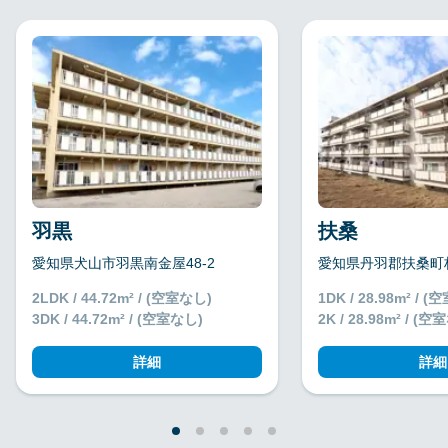
羽黒
扶桑
愛知県犬山市羽黒南金屋48-2
愛知県丹羽郡扶桑町柏
2LDK / 44.72m² / (空室なし)
1DK / 28.98m² / 
3DK / 44.72m² / (空室なし)
2K / 28.98m² / (
詳細
詳細