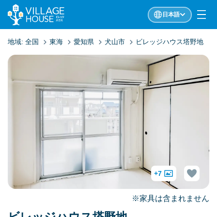
日本語
地域:
全国
東海
愛知県
犬山市
ビレッジハウス塔野地
+7
※家具は含まれません
ビレッジハウス塔野地