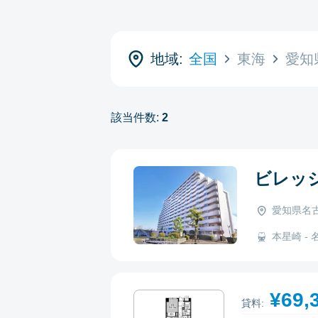
地域:
全国
東海
愛知
該当件数:
2
ビレッ
愛知県名古
本星崎 - 名
¥69,
貸料: