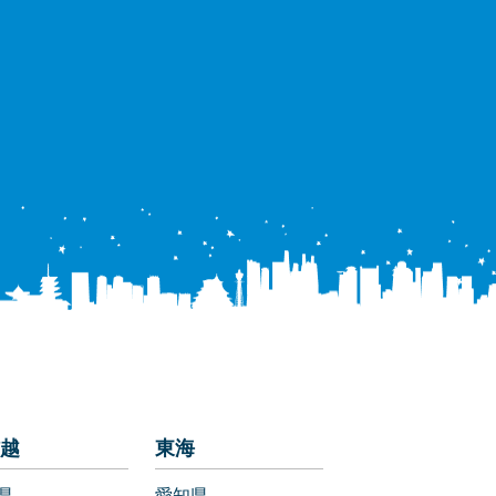
越
東海
県
愛知県