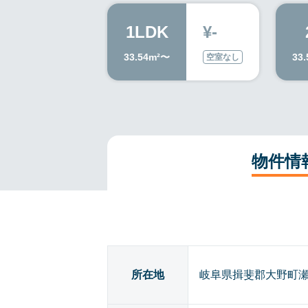
1LDK
¥-
33.54m²〜
33
空室なし
物件情
所在地
岐阜県揖斐郡大野町瀬古