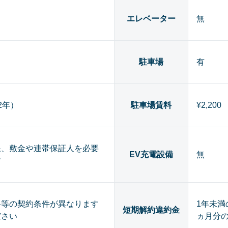
エレベーター
無
駐車場
有
（2年）
駐車場賃料
¥2,200
果、敷金や連帯保証人を必要
EV充電設備
無
す
料等の契約条件が異なります
1年未満
短期解約違約金
ださい
ヵ月分