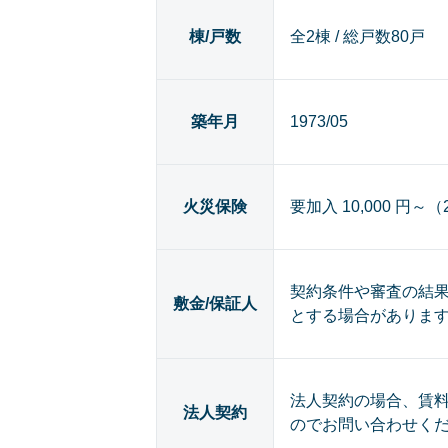
棟/戸数
全2棟 / 総戸数80戸
築年月
1973/05
火災保険
要加入 10,000 円～
契約条件や審査の結
敷金/保証人
とする場合がありま
法人契約の場合、賃
法人契約
のでお問い合わせく