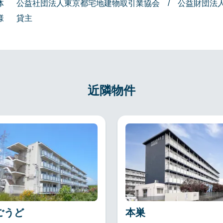
体
公益社団法人東京都宅地建物取引業協会 / 公益財団法
様
貸主
近隣物件
ごうど
本巣