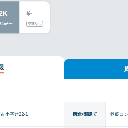
2K
¥-
.54m²〜
空室なし
報
小字辻22-1
構造•階建て
鉄筋コン