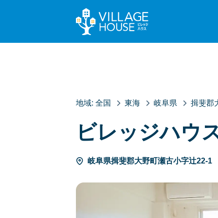
地域:
全国
東海
岐阜県
揖斐郡
ビレッジハウ
岐阜県揖斐郡大野町瀬古小字辻22-1