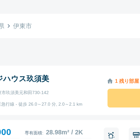
県
伊東市
ジハウス玖須美
1 残り部屋
市玖須美元和田730-142
急行線 - 徒歩 26.0～27.0 分, 2.0～2.1 km
000
28.98m² / 2K
専有面積: