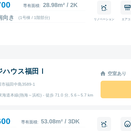
700
28.98m² / 2K
専有面積:
4 南向き
(1号棟 / 1階部分)
リノベーション
エアコ
ジハウス福田Ⅰ
空室あり
市福田中島3589-1
東海道本線(熱海～浜松) - 徒歩 71.0 分, 5.6～5.7 km
600
53.08m² / 3DK
専有面積: