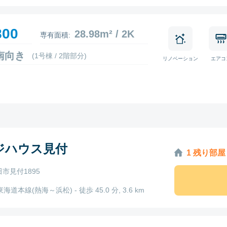
800
28.98m² / 2K
専有面積:
7 南向き
(1号棟 / 2階部分)
リノベーション
エアコ
ジハウス見付
1 残り部屋
市見付1895
東海道本線(熱海～浜松) - 徒歩 45.0 分, 3.6 km