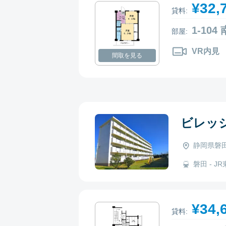
¥32,
貸料:
1-10
部屋:
VR内見
間取を見る
ビレッ
静岡県磐田
磐田 - JR
¥34,
貸料: