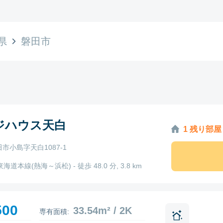
県
磐田市
ジハウス天白
1 残り部屋
市小島字天白1087-1
東海道本線(熱海～浜松) - 徒歩 48.0 分, 3.8 km
500
33.54m² / 2K
専有面積: