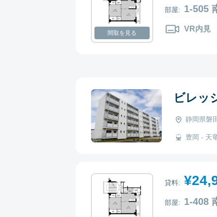
1-50
部屋:
VR内見
間取を見る
ビレッ
静岡県磐田
豊岡 - 天竜
¥24,
貸料:
1-40
部屋: