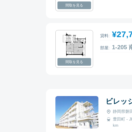
間取を見る
¥27,
貸料:
1-20
部屋:
間取を見る
ビレッ
静岡県磐田
豊田町 - J
km