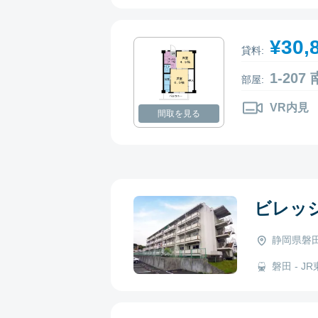
¥30,
貸料:
1-20
部屋:
VR内見
間取を見る
ビレッ
静岡県磐田
磐田 - JR