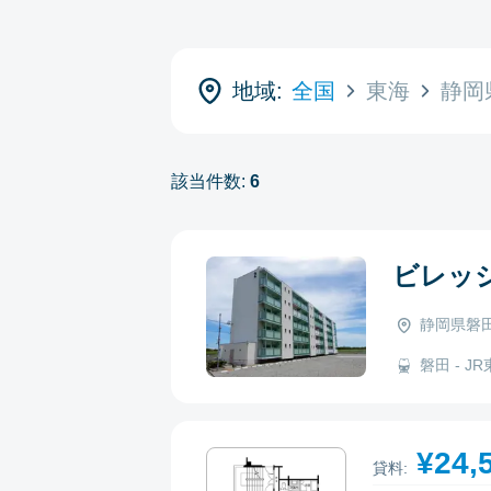
地域:
全国
東海
静岡
該当件数:
6
ビレッ
静岡県磐田
磐田 - JR
¥24,
貸料: