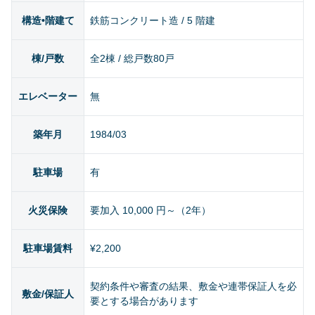
構造•階建て
鉄筋コンクリート造 / 5 階建
棟/戸数
全2棟 / 総戸数80戸
エレベーター
無
築年月
1984/03
駐車場
有
火災保険
要加入 10,000 円～（2年）
駐車場賃料
¥2,200
契約条件や審査の結果、敷金や連帯保証人を必
敷金/保証人
要とする場合があります