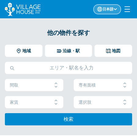
日本語
他の物件を探す
地域
沿線・駅
地図
間取
専有面積
家賃
選択肢
検索