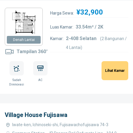
¥32,900
Harga Sewa:
33.54m² / 2K
Luas Kamar:
2-408 Selatan
Kamar:
(2 Bangunan /
Denah Lantai
4 Lantai)
Tampilan 360°
Lihat Kamar
Sudah
AC
Direnovasi
Village House Fujisawa
Iwate-ken, Ichinoseki-shi, Fujisawachofujisawa 74-3