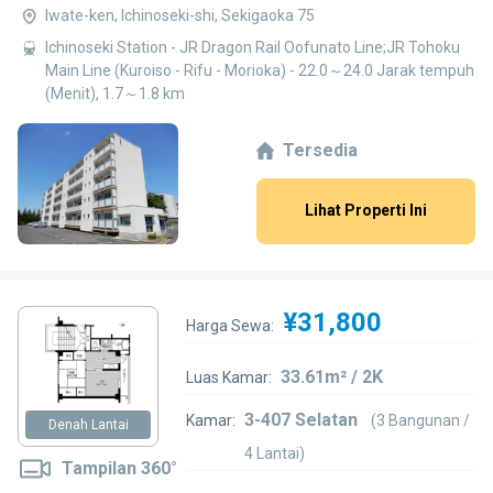
Iwate-ken, Ichinoseki-shi, Sekigaoka 75
Ichinoseki Station - JR Dragon Rail Oofunato Line;JR Tohoku
Main Line (Kuroiso - Rifu - Morioka) - 22.0～24.0 Jarak tempuh
(Menit), 1.7～1.8 km
Tersedia
Lihat Properti Ini
¥31,800
Harga Sewa:
33.61m² / 2K
Luas Kamar:
3-407 Selatan
Kamar:
(3 Bangunan /
Denah Lantai
4 Lantai)
Tampilan 360°