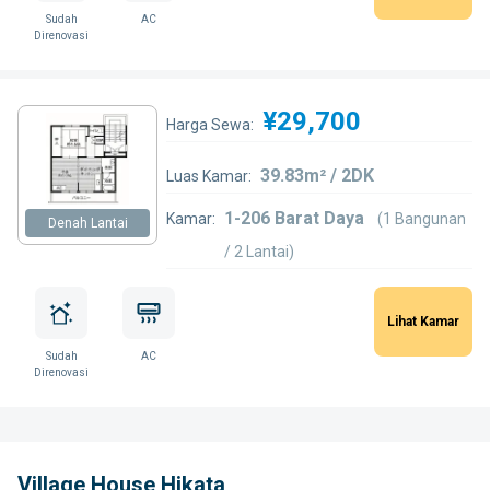
Sudah
AC
Direnovasi
¥29,700
Harga Sewa:
39.83m² / 2DK
Luas Kamar:
1-206 Barat Daya
Kamar:
(1 Bangunan
Denah Lantai
/ 2 Lantai)
Lihat Kamar
Sudah
AC
Direnovasi
Village House Hikata