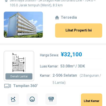
Senmaya Station - JR Dragon Rail Oofunato Line - 104.0～
105.0 Jarak tempuh (Menit), 8.3 km
Tersedia
Lihat Properti Ini
¥32,100
Harga Sewa:
53.08m² / 3DK
Luas Kamar:
2-506 Selatan
Kamar:
(2 Bangunan /
Denah Lantai
5 Lantai)
Tampilan 360°
Lihat Kamar