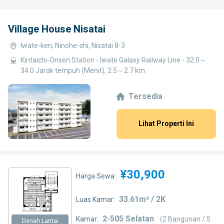
Village House Nisatai
Iwate-ken, Ninohe-shi, Nisatai 8-3
Kintaichi-Onsen Station - Iwate Galaxy Railway Line - 32.0～
34.0 Jarak tempuh (Menit), 2.5～2.7 km
Tersedia
Lihat Properti Ini
¥30,900
Harga Sewa:
33.61m² / 2K
Luas Kamar:
2-505 Selatan
Kamar:
(2 Bangunan / 5
Denah Lantai