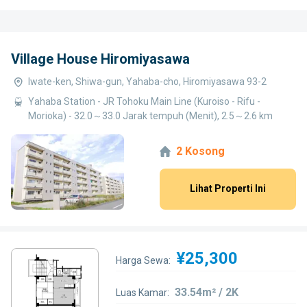
Village House Hiromiyasawa
Iwate-ken, Shiwa-gun, Yahaba-cho, Hiromiyasawa 93-2
Yahaba Station - JR Tohoku Main Line (Kuroiso - Rifu -
Morioka) - 32.0～33.0 Jarak tempuh (Menit), 2.5～2.6 km
2 Kosong
Lihat Properti Ini
¥25,300
Harga Sewa:
33.54m² / 2K
Luas Kamar: