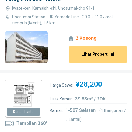
Iwate-ken, Kamaishi-shi, Unosumai-cho 91-1
Unosumai Station - JR Yamada Line - 20.0～21.0 Jarak
tempuh (Menit), 1.6 km
2 Kosong
Lihat Properti Ini
¥28,200
Harga Sewa:
39.83m² / 2DK
Luas Kamar:
1-507 Selatan
Kamar:
(1 Bangunan /
Denah Lantai
5 Lantai)
Tampilan 360°