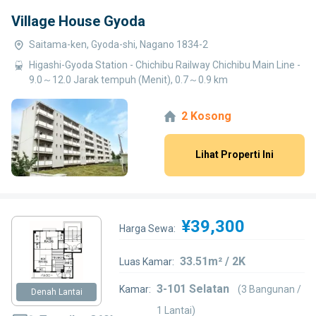
Village House Gyoda
Saitama-ken, Gyoda-shi, Nagano 1834-2
Higashi-Gyoda Station - Chichibu Railway Chichibu Main Line -
9.0～12.0 Jarak tempuh (Menit), 0.7～0.9 km
2 Kosong
Lihat Properti Ini
¥39,300
Harga Sewa:
33.51m² / 2K
Luas Kamar:
3-101 Selatan
Kamar:
(3 Bangunan /
Denah Lantai
1 Lantai)