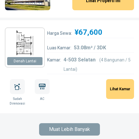
Lihat Properti Ini
¥67,600
Harga Sewa:
53.08m² / 3DK
Luas Kamar:
4-503 Selatan
Kamar:
(4 Bangunan / 5
Denah Lantai
Lantai)
Lihat Kamar
Sudah
AC
Direnovasi
Muat Lebih Banyak