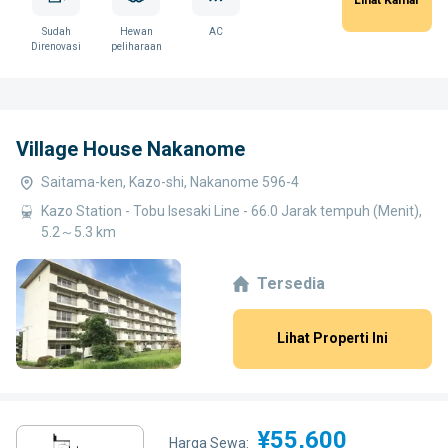
Sudah
Hewan
AC
Direnovasi
peliharaan
Village House Nakanome
Saitama-ken, Kazo-shi, Nakanome 596-4
Kazo Station - Tobu Isesaki Line - 66.0 Jarak tempuh (Menit),
5.2～5.3 km
Tersedia
Lihat Properti Ini
¥55,600
Harga Sewa: