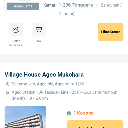
1-206 Tenggara
Kamar:
(1 Bangunan /
Denah Lantai
2 Lantai)
Lihat Kamar
Sudah
AC
Direnovasi
Village House Ageo Mukohara
Saitama-ken, Ageo-shi, Ageomura 1269-1
Ageo Station - JR Takasaki Line - 25.0～26.0 Jarak tempuh
(Menit), 1.9～2.0 km
1 Kosong