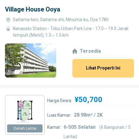
Village House Ooya
Saitama-ken, Saitama-shi, Minuma-ku, Oya 1780
Nanasato Station - Tobu Urban Park Line - 17.0～19.0 Jarak
tempuh (Menit), 1.3～1.5 km
Tersedia
Lihat Properti Ini
¥50,700
Harga Sewa:
28.98m² / 2K
Luas Kamar:
6-505 Selatan
Kamar:
(6 Bangunan / 5
Denah Lantai
Lantai)