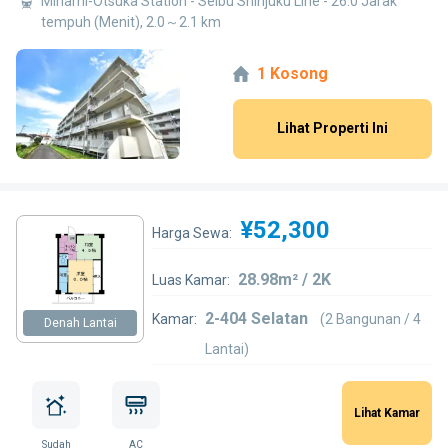
Minami-Otsuka Station - Seibu Shinjuku Line - 26.0 Jarak
tempuh (Menit), 2.0～2.1 km
1 Kosong
Lihat Properti Ini
¥52,300
Harga Sewa:
28.98m² / 2K
Luas Kamar:
2-404 Selatan
Kamar:
(2 Bangunan / 4
Denah Lantai
Lantai)
Lihat Kamar
Sudah
AC