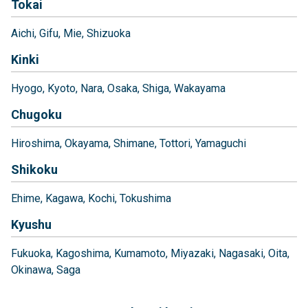
Tokai
Aichi
Gifu
Mie
Shizuoka
Kinki
Hyogo
Kyoto
Nara
Osaka
Shiga
Wakayama
Chugoku
Hiroshima
Okayama
Shimane
Tottori
Yamaguchi
Shikoku
Ehime
Kagawa
Kochi
Tokushima
Kyushu
Fukuoka
Kagoshima
Kumamoto
Miyazaki
Nagasaki
Oita
Okinawa
Saga