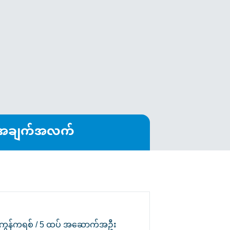
ာအချက်အလက်
်ကွန်ကရစ် / 5 ထပ် အဆောက်အဦး