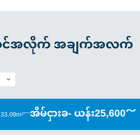
င်အလိုက် အချက်အလက်
အိမ်ငှားခ- ယန်း25,600～
 33.09m²～