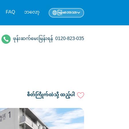
FAQ
ဘလော့
မြန်မာဘာသာ
ဖုန်းဆက်မေးမြန်းရန်
0120-823-035
စိတ်ကြိုက်ထဲသို့ ထည့်ပါ