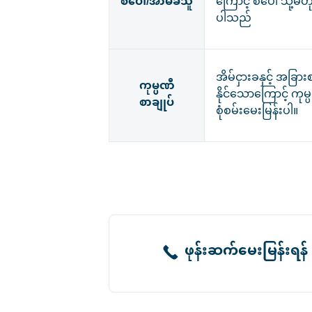
စပေါ်/အာမခံသူ
ကြောင့် စပေါ် သို့မဟ
ပါသည်
အိမ်ငှားခနှင့် အခြာ
ကုမ္ပဏီ
နိုင်သောကြောင့် ကုမ
စာချုပ်
စုံစမ်းမေးမြန်းပါ။
ဖုန်းဆက်မေးမြန်းရန်