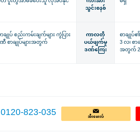
ုတ် ပူးတွဲအာမခံပေးသူ လိုအပ်နိုင်
ကားအား
မရှိ
သွင်းစနစ်
းစာချုပ် စည်းကမ်းချက်များ ကွဲပြား
ကာလတို
စာချုပ်
္ပဏီ စာချုပ်များအတွက်
ပယ်ဖျက်မှု
3 လ၊ စာခ
ဒဏ်ကြေး
အတွက် 
0120-823-035
အီးမေးလ်