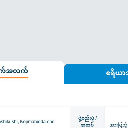
ချက်အလက်
ဧရိယ
ဖွဲ့စည်းပုံ /
hiki-shi, Kojimahieda-cho
အထပ်
အားဖြည့