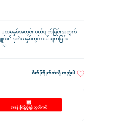
၏ ပထမနှစ်အတွင်း ပယ်ဖျက်ခြင်းအတွက်
ျုပ်၏ ဒုတိယနှစ်တွင် ပယ်ဖျက်ခြင်း
2 လ
စိတ်ကြိုက်ထဲသို့ ထည့်ပါ
အခန်းကြည့်ရန် ဘွတ်ကင်