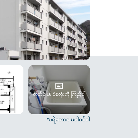
ဓာတ်ပုံ 16 ပုံစလုံးကို ကြည့်ပါ
*ပရိဘောဂ မပါဝင်ပါ