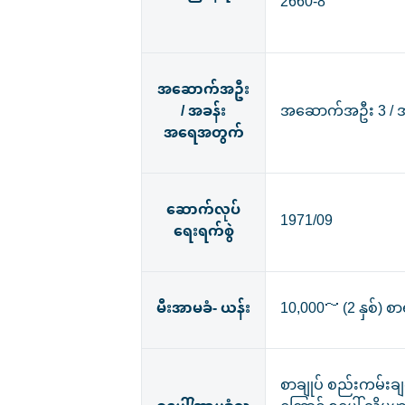
2660-8
အဆောက်အဦး
/ အခန်း
အဆောက်အဦး 3 / အ
အရေအတွက်
ဆောက်လုပ်
1971/09
ရေးရက်စွဲ
မီးအာမခံ- ယန်း
10,000～ (2 နှစ်) စ
စာချုပ် စည်းကမ်းချ