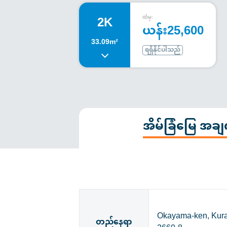
2K
ထံမှ:
ယန်း25,600
33.09m²
ရရှိနိုင်ပါသည်
အိမ်ခြံမြေ အ
Okayama-ken, Kuras
တည်နေရာ