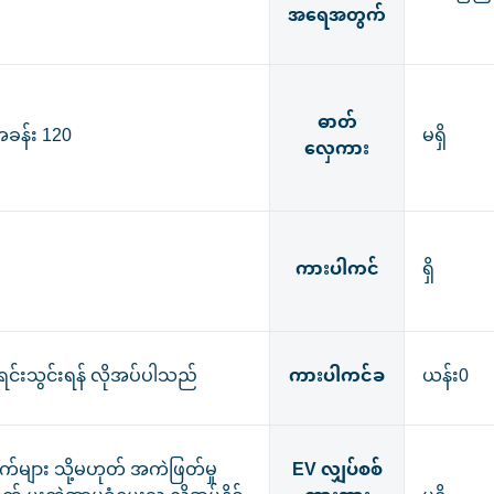
အရေအတွက်
ဓာတ်
ခန်း 120
မရှိ
လှေကား
ကားပါကင်
ရှိ
ာရင်းသွင်းရန် လိုအပ်ပါသည်
ကားပါကင်ခ
ယန်း0
က်များ သို့မဟုတ် အကဲဖြတ်မှု
EV လျှပ်စစ်