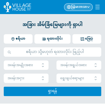
မြန်မာဘာသာ
အခြား အိမ်ခြံမြေများကို ရှာပါ
ဧရိယာ
ရထားလိုင်း
မြေပုံ
အခန်းအမျိုးအစား
အခန်းအရွယ်အစား
အခန်းအငှား
ရွေးချယ်စရာများ
ရှာရန်