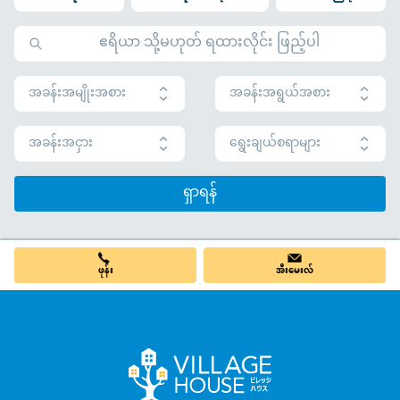
အခန်းအမျိုးအစား
အခန်းအရွယ်အစား
အခန်းအငှား
ရွေးချယ်စရာများ
ရှာရန်
ဖုန်း
အီးမေးလ်