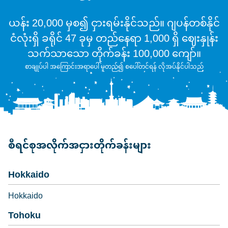
ယန်း 20,000 မှစ၍ ငှားရမ်းနိုင်သည်။ ဂျပန်တစ်နိုင်
ငံလုံးရှိ ခရိုင် 47 ခုမှ တည်နေရာ 1,000 ရှိ ဈေးနှုန်း
သက်သာသော တိုက်ခန်း 100,000 ကျော်။
စာချုပ်ပါ အကြောင်းအရာပေါ် မူတည်၍ စပေါ်တင်ရန် လိုအပ်နိုင်ပါသည်
စီရင်စုအလိုက်အငှားတိုက်ခန်းများ
Hokkaido
Hokkaido
Tohoku