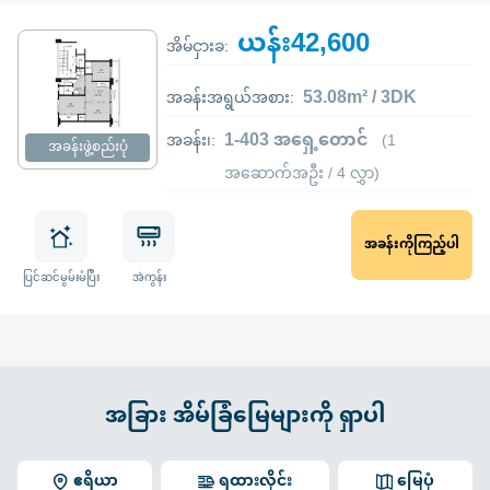
ယန်း42,600
အိမ်ငှားခ:
53.08m² / 3DK
အခန်းအရွယ်အစား:
1-403 အရှေ့တောင်
အခန်း၊:
(1
အခန်းဖွဲ့စည်းပုံ
အဆောက်အဦး / 4 လွှာ)
အခန်းကိုကြည့်ပါ
ပြင်ဆင်မွမ်းမံပြီး
အဲကွန်း
အခြား အိမ်ခြံမြေများကို ရှာပါ
ဧရိယာ
ရထားလိုင်း
မြေပုံ