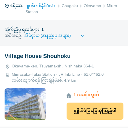
ဧရိယာ:
ဂျပန်တစ်နိုင်ငံလုံး
Chugoku
Okayama
Miura
Station
ကိုက်ညီမှု ရလဒ်များ-
1
အစီအစဉ်:
Village House Shouhoku
Okayama-ken, Tsuyama-shi, Nishinaka 364-1
Mimasaka-Takio Station - JR Inbi Line - 61.0～62.0
လမ်းလျှောက်ရန် ကြာချိန်မိနစ်, 4.9 km
1 အခန်းလွတ်
ဤအိမ်ခြံမြေကိုကြည့်ပါ