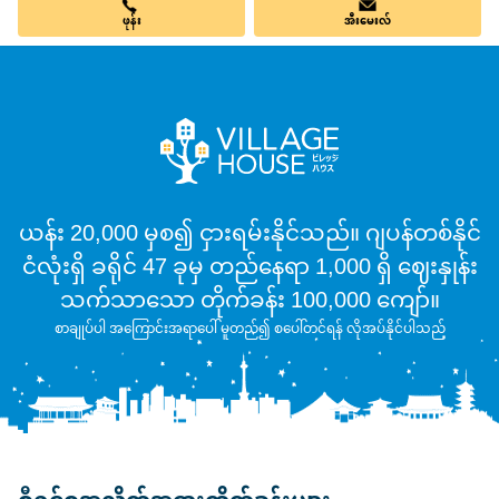
ဖုန်း
အီးမေးလ်
ယန်း 20,000 မှစ၍ ငှားရမ်းနိုင်သည်။ ဂျပန်တစ်နိုင်
ငံလုံးရှိ ခရိုင် 47 ခုမှ တည်နေရာ 1,000 ရှိ ဈေးနှုန်း
သက်သာသော တိုက်ခန်း 100,000 ကျော်။
စာချုပ်ပါ အကြောင်းအရာပေါ် မူတည်၍ စပေါ်တင်ရန် လိုအပ်နိုင်ပါသည်