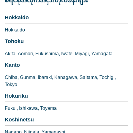
စီရင်စုအလိုက်အငှားတိုက်ခန်းများ
Hokkaido
Hokkaido
Tohoku
Akita
Aomori
Fukushima
Iwate
Miyagi
Yamagata
Kanto
Chiba
Gunma
Ibaraki
Kanagawa
Saitama
Tochigi
Tokyo
Hokuriku
Fukui
Ishikawa
Toyama
Koshinetsu
Nagano
Niigata
Yamanashi