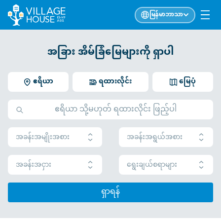
မြန်မာဘာသာ
အခြား အိမ်ခြံမြေများကို ရှာပါ
ဧရိယာ
ရထားလိုင်း
မြေပုံ
အခန်းအမျိုးအစား
အခန်းအရွယ်အစား
အခန်းအငှား
ရွေးချယ်စရာများ
ရှာရန်