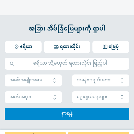
အခြား အိမ်ခြံမြေများကို ရှာပါ
ဧရိယာ
ရထားလိုင်း
မြေပုံ
အခန်းအမျိုးအစား
အခန်းအရွယ်အစား
အခန်းအငှား
ရွေးချယ်စရာများ
ရှာရန်