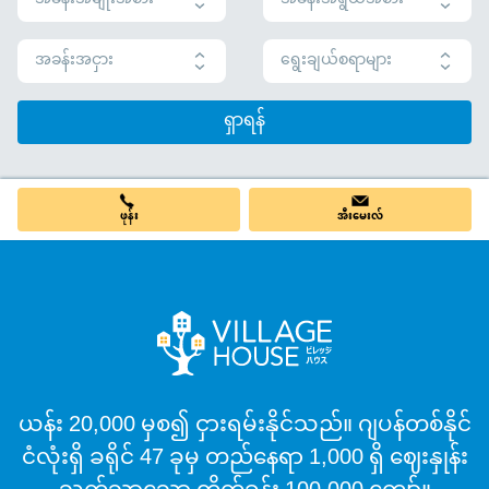
အခန်းအငှား
ရွေးချယ်စရာများ
ရှာရန်
ဖုန်း
အီးမေးလ်
ယန်း 20,000 မှစ၍ ငှားရမ်းနိုင်သည်။ ဂျပန်တစ်နိုင်
ငံလုံးရှိ ခရိုင် 47 ခုမှ တည်နေရာ 1,000 ရှိ ဈေးနှုန်း