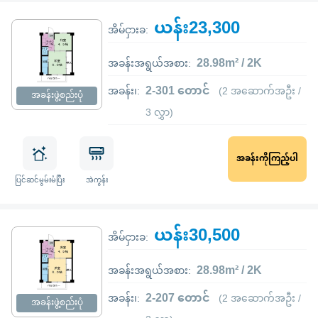
ယန်း23,300
အိမ်ငှားခ:
28.98m² / 2K
အခန်းအရွယ်အစား:
2-301 တောင်
အခန်း၊:
(2 အဆောက်အဦး /
အခန်းဖွဲ့စည်းပုံ
3 လွှာ)
အခန်းကိုကြည့်ပါ
ပြင်ဆင်မွမ်းမံပြီး
အဲကွန်း
ယန်း30,500
အိမ်ငှားခ:
28.98m² / 2K
အခန်းအရွယ်အစား:
2-207 တောင်
အခန်း၊:
(2 အဆောက်အဦး /
အခန်းဖွဲ့စည်းပုံ