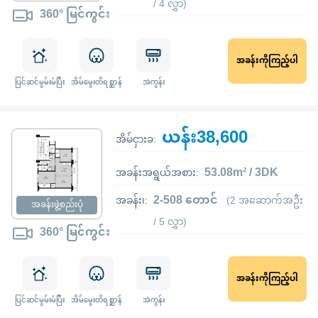
/ 4 လွှာ)
360° မြင်ကွင်း
အခန်းကိုကြည့်ပါ
ပြင်ဆင်မွမ်းမံပြီး
အိမ်မွေးတိရစ္ဆာန်
အဲကွန်း
ယန်း38,600
အိမ်ငှားခ:
53.08m² / 3DK
အခန်းအရွယ်အစား:
2-508 တောင်
အခန်း၊:
(2 အဆောက်အဦး
အခန်းဖွဲ့စည်းပုံ
/ 5 လွှာ)
360° မြင်ကွင်း
အခန်းကိုကြည့်ပါ
ပြင်ဆင်မွမ်းမံပြီး
အိမ်မွေးတိရစ္ဆာန်
အဲကွန်း