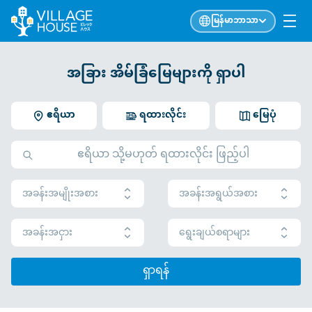
မြန်မာဘာသာ
အခြား အိမ်ခြံမြေများကို ရှာပါ
ဧရိယာ
ရထားလိုင်း
မြေပုံ
အခန်းအမျိုးအစား
အခန်းအရွယ်အစား
အခန်းအငှား
ရွေးချယ်စရာများ
ရှာရန်