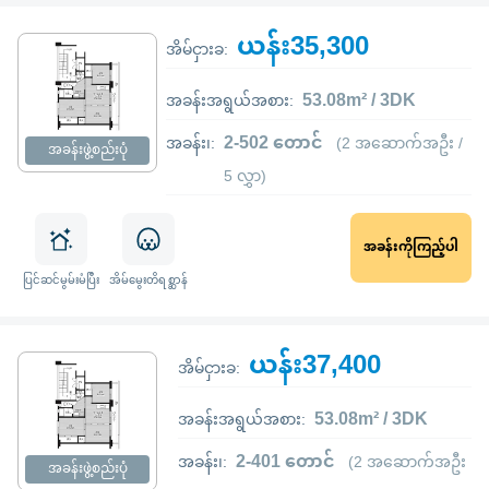
ယန်း35,300
အိမ်ငှားခ:
53.08m² / 3DK
အခန်းအရွယ်အစား:
2-502 တောင်
အခန်း၊:
(2 အဆောက်အဦး /
အခန်းဖွဲ့စည်းပုံ
5 လွှာ)
အခန်းကိုကြည့်ပါ
ပြင်ဆင်မွမ်းမံပြီး
အိမ်မွေးတိရစ္ဆာန်
ယန်း37,400
အိမ်ငှားခ:
53.08m² / 3DK
အခန်းအရွယ်အစား:
2-401 တောင်
အခန်း၊:
(2 အဆောက်အဦး
အခန်းဖွဲ့စည်းပုံ