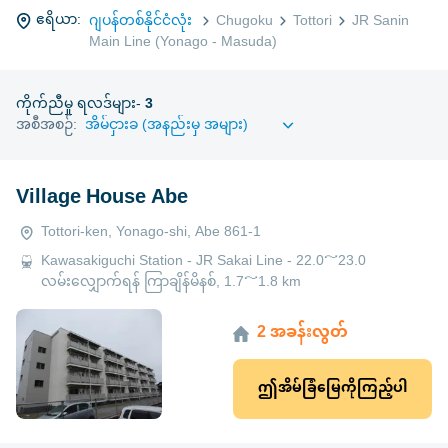
ဧရိယာ:
ဂျပန်တစ်နိုင်ငံလုံး
Chugoku
Tottori
JR Sanin
Main Line (Yonago - Masuda)
ကိုက်ညီမှု ရလဒ်များ-
3
အစီအစဉ်:
Village House Abe
Tottori-ken, Yonago-shi, Abe 861-1
Kawasakiguchi Station - JR Sakai Line - 22.0～23.0
လမ်းလျှောက်ရန် ကြာချိန်မိနစ်, 1.7～1.8 km
2 အခန်းလွတ်
ဤအိမ်ခြံမြေကိုကြည့်ပါ