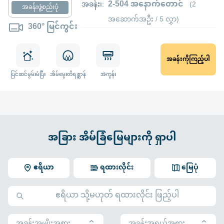
2-504 အနောက်တောင်
အခန်း၊:
(2
အခန်းဖွဲ့စည်းပုံ
အဆောက်အဦး / 5 လွှာ)
360° မြင်ကွင်း
အခန်းကိုကြည့်ပါ
ပြင်ဆင်မွမ်းမံပြီး
အိမ်မွေးတိရစ္ဆာန်
အဲကွန်း
အခြား အိမ်ခြံမြေများကို ရှာပါ
ဧရိယာ
ရထားလိုင်း
မြေပုံ
အခန်းအမျိုးအစား
အခန်းအရွယ်အစား