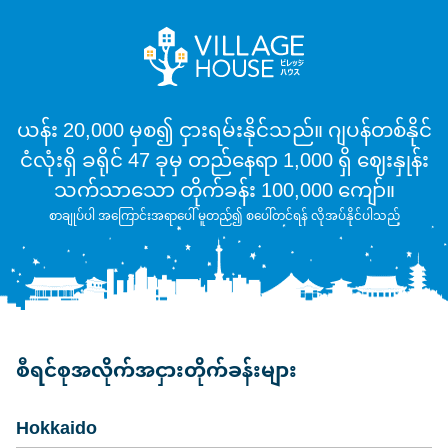
ယန်း 20,000 မှစ၍ ငှားရမ်းနိုင်သည်။ ဂျပန်တစ်နိုင်
ငံလုံးရှိ ခရိုင် 47 ခုမှ တည်နေရာ 1,000 ရှိ ဈေးနှုန်း
သက်သာသော တိုက်ခန်း 100,000 ကျော်။
စာချုပ်ပါ အကြောင်းအရာပေါ် မူတည်၍ စပေါ်တင်ရန် လိုအပ်နိုင်ပါသည်
စီရင်စုအလိုက်အငှားတိုက်ခန်းများ
Hokkaido