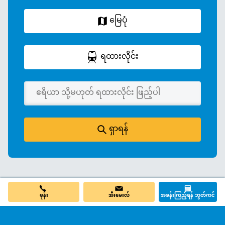
မြေပုံ
ရထားလိုင်း
ရှာရန်
ဖုန်း
အီးမေးလ်
အခန်းကြည့်ရန် ဘွတ်ကင်