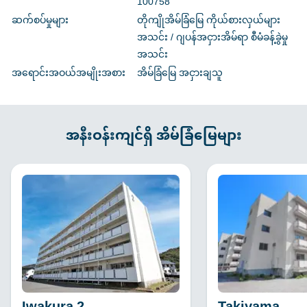
100758
ဆက်စပ်မှုများ
တိုကျိုအိမ်ခြံမြေ ကိုယ်စားလှယ်များ
အသင်း / ဂျပန်အငှားအိမ်ရာ စီမံခန့်ခွဲမှု
အသင်း
အရောင်းအဝယ်အမျိုးအစား
အိမ်ခြံမြေ အငှားချသူ
အနီးဝန်းကျင်ရှိ အိမ်ခြံမြေများ