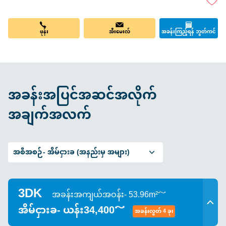
ဖုန်း
အီးမေးလ်
အခန်းကြည့်ရန် ဘွတ်ကင်
အခန်းအပြင်အဆင်အလိုက်
အချက်အလက်
အစီအစဉ်-
အိမ်ငှားခ (အနည်းမှ အများ)
3DK
အခန်းအကျယ်အဝန်း- 53.96m²～
အိမ်ငှားခ- ယန်း34,400～
အခန်းလွတ် 4 ခု၊