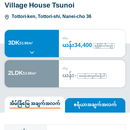
Village House Tsunoi
Tottori-ken, Tottori-shi, Nanei-cho 36
ထံမှ:
3DK
ယန်း34,400
53.96m²
ရရှိနိုင်ပါသည်
ထံမှ:
2LDK
ယန်း-
53.96m²
အခန်းအလွတ်မရှိပါ
အိမ်ခြံမြေ အချက်အလက်
ဧရိယာအချက်အလက်