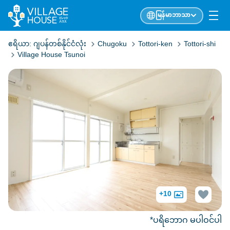
မြန်မာဘာသာ
ဧရိယာ:
ဂျပန်တစ်နိုင်ငံလုံး
Chugoku
Tottori-ken
Tottori-shi
Village House Tsunoi
+10
*ပရိဘောဂ မပါဝင်ပါ