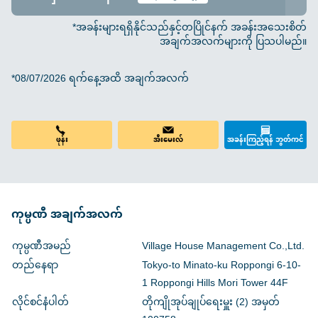
*အခန်းများရရှိနိုင်သည်နှင့်တပြိုင်နက် အခန်းအသေးစိတ်
အချက်အလက်များကို ပြသပါမည်။
*08/07/2026 ရက်နေ့အထိ အချက်အလက်
ဖုန်း
အီးမေးလ်
အခန်းကြည့်ရန် ဘွတ်ကင်
ကုမ္ပဏီ အချက်အလက်
ကုမ္ပဏီအမည်
Village House Management Co.,Ltd.
တည်နေရာ
Tokyo-to Minato-ku Roppongi 6-10-
1 Roppongi Hills Mori Tower 44F
လိုင်စင်နံပါတ်
တိုကျိုအုပ်ချုပ်ရေးမှူး (2) အမှတ်