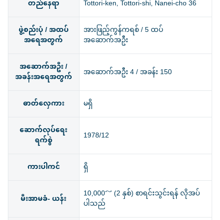
တည်နေရာ
Tottori-ken, Tottori-shi, Nanei-cho 36
ဖွဲ့စည်းပုံ / အထပ်
အားဖြည့်ကွန်ကရစ် / 5 ထပ်
အရေအတွက်
အဆောက်အဦး
အဆောက်အဦး /
အဆောက်အဦး 4 / အခန်း 150
အခန်းအရေအတွက်
ဓာတ်လှေကား
မရှိ
ဆောက်လုပ်ရေး
1978/12
ရက်စွဲ
ကားပါကင်
ရှိ
10,000～ (2 နှစ်) စာရင်းသွင်းရန် လိုအပ်
မီးအာမခံ- ယန်း
ပါသည်