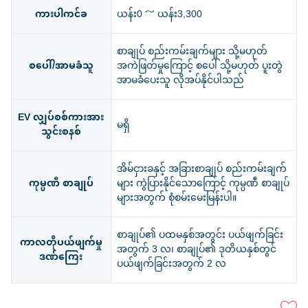
ကားပါကင်ခ
ယန်း0 ～ ယန်း3,300
စာချုပ် စည်းကမ်းချက်များ သို့မဟုတ်
စပေါ်/အာမခံသူ
အကဲဖြတ်မှုကြောင့် စပေါ် သို့မဟုတ် ပူးတွဲ
အာမခံပေးသူ လိုအပ်နိုင်ပါသည်
EV လျှပ်စစ်ကားအား
မရှိ
သွင်းစနစ်
အိမ်ငှားခနှင့် အခြားစာချုပ် စည်းကမ်းချက်
ကုမ္ပဏီ စာချုပ်
များ ကွဲပြားနိုင်သောကြောင့် ကုမ္ပဏီ စာချုပ်
များအတွက် စုံစမ်းမေးမြန်းပါ။
စာချုပ်၏ ပထမနှစ်အတွင်း ပယ်ဖျက်ခြင်း
ကာလတိုပယ်ဖျက်မှု
အတွက် 3 လ၊ စာချုပ်၏ ဒုတိယနှစ်တွင်
ဒဏ်ကြေး
ပယ်ဖျက်ခြင်းအတွက် 2 လ