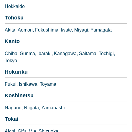
Hokkaido
Tohoku
Akita
Aomori
Fukushima
Iwate
Miyagi
Yamagata
Kanto
Chiba
Gunma
Ibaraki
Kanagawa
Saitama
Tochigi
Tokyo
Hokuriku
Fukui
Ishikawa
Toyama
Koshinetsu
Nagano
Niigata
Yamanashi
Tokai
Aichi
Gifu
Mie
Shizuoka