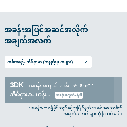
အခန်းအပြင်အဆင်အလိုက်
အချက်အလက်
အစီအစဉ်-
အိမ်ငှားခ (အနည်းမှ အများ)
3DK
အခန်းအကျယ်အဝန်း- 55.99m²～
အိမ်ငှားခ- ယန်း -
အခန်းအလွတ်မရှိပါ
*အခန်းများရရှိနိုင်သည်နှင့်တပြိုင်နက် အခန်းအသေးစိတ်
အချက်အလက်များကို ပြသပါမည်။