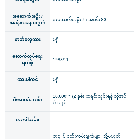
အဆောက်အဦး /
အဆောက်အဦး 2 / အခန်း 80
အခန်းအရေအတွက်
ဓာတ်လှေကား
မရှိ
ဆောက်လုပ်ရေး
1983/11
ရက်စွဲ
ကားပါကင်
မရှိ
10,000～ (2 နှစ်) စာရင်းသွင်းရန် လိုအပ်
မီးအာမခံ- ယန်း
ပါသည်
ကားပါကင်ခ
-
စာချုပ် စည်းကမ်းချက်များ သို့မဟုတ်