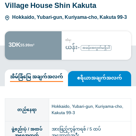
Village House Shin Kakuta
Hokkaido, Yubari-gun, Kuriyama-cho, Kakuta 99-3
ထံမှ:
3DK
ယန်း-
55.99m²
အခန်းအလွတ်မရှိပါ
အိမ်ခြံမြေ အချက်အလက်
ဧရိယာအချက်အလက်
Hokkaido, Yubari-gun, Kuriyama-cho,
တည်နေရာ
Kakuta 99-3
ဖွဲ့စည်းပုံ / အထပ်
အားဖြည့်ကွန်ကရစ် / 5 ထပ်
အရေအတွက်
အဆောက်အဦး