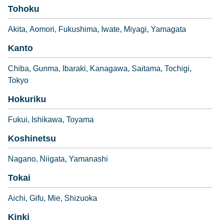
Tohoku
Akita
Aomori
Fukushima
Iwate
Miyagi
Yamagata
Kanto
Chiba
Gunma
Ibaraki
Kanagawa
Saitama
Tochigi
Tokyo
Hokuriku
Fukui
Ishikawa
Toyama
Koshinetsu
Nagano
Niigata
Yamanashi
Tokai
Aichi
Gifu
Mie
Shizuoka
Kinki