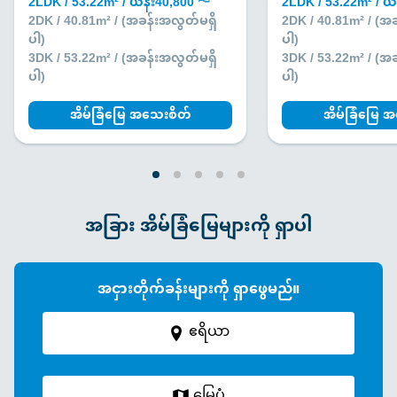
2LDK / 53.22m² / ယန်း40,800 〜
2LDK / 53.22m² / ယ
2DK / 40.81m² / (အခန်းအလွတ်မရှိ
2DK / 40.81m² / (အ
ပါ)
ပါ)
3DK / 53.22m² / (အခန်းအလွတ်မရှိ
3DK / 53.22m² / (အ
ပါ)
ပါ)
အိမ်ခြံမြေ အသေးစိတ်
အိမ်ခြံမြေ 
အခြား အိမ်ခြံမြေများကို ရှာပါ
အငှားတိုက်ခန်းများကို ရှာဖွေမည်။
ဧရိယာ
မြေပုံ