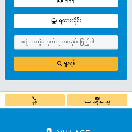
ရထားလိုင်း
ရှာရန်
ဖုန်း
Waitlistကို Join ရန်