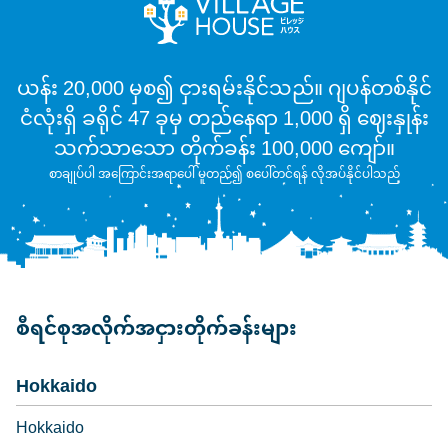
ယန်း 20,000 မှစ၍ ငှားရမ်းနိုင်သည်။ ဂျပန်တစ်နိုင်
ငံလုံးရှိ ခရိုင် 47 ခုမှ တည်နေရာ 1,000 ရှိ ဈေးနှုန်း
သက်သာသော တိုက်ခန်း 100,000 ကျော်။
စာချုပ်ပါ အကြောင်းအရာပေါ် မူတည်၍ စပေါ်တင်ရန် လိုအပ်နိုင်ပါသည်
စီရင်စုအလိုက်အငှားတိုက်ခန်းများ
Hokkaido
Hokkaido