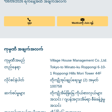
*08/09/2026 ရက်နေ့အထိ အချက်အလက်
ဖုန်း
Waitlistကို Join ရန်
ကုမ္ပဏီ အချက်အလက်
ကုမ္ပဏီအမည်
Village House Management Co.,Ltd.
တည်နေရာ
Tokyo-to Minato-ku Roppongi 6-10-
1 Roppongi Hills Mori Tower 44F
လိုင်စင်နံပါတ်
တိုကျိုအုပ်ချုပ်ရေးမှူး (2) အမှတ်
100758
ဆက်စပ်မှုများ
တိုကျိုအိမ်ခြံမြေ ကိုယ်စားလှယ်များ
အသင်း / ဂျပန်အငှားအိမ်ရာ စီမံခန့်ခွဲမှု
အသင်း