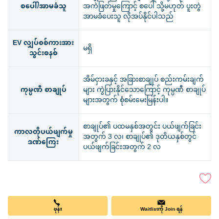
စပေါ်/အာမခံသူ
အကဲဖြတ်မှုကြောင့် စပေါ် သို့မဟုတ် ပူးတွဲ
အာမခံပေးသူ လိုအပ်နိုင်ပါသည်
EV လျှပ်စစ်ကားအား
မရှိ
သွင်းစနစ်
အိမ်ငှားခနှင့် အခြားစာချုပ် စည်းကမ်းချက်
ကုမ္ပဏီ စာချုပ်
များ ကွဲပြားနိုင်သောကြောင့် ကုမ္ပဏီ စာချုပ်
များအတွက် စုံစမ်းမေးမြန်းပါ။
စာချုပ်၏ ပထမနှစ်အတွင်း ပယ်ဖျက်ခြင်း
ကာလတိုပယ်ဖျက်မှု
အတွက် 3 လ၊ စာချုပ်၏ ဒုတိယနှစ်တွင်
ဒဏ်ကြေး
ပယ်ဖျက်ခြင်းအတွက် 2 လ
ဖုန်း
Waitlistကို Join ရန်