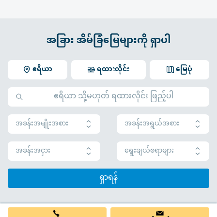
အခြား အိမ်ခြံမြေများကို ရှာပါ
ဧရိယာ
ရထားလိုင်း
မြေပုံ
အခန်းအမျိုးအစား
အခန်းအရွယ်အစား
အခန်းအငှား
ရွေးချယ်စရာများ
ရှာရန်