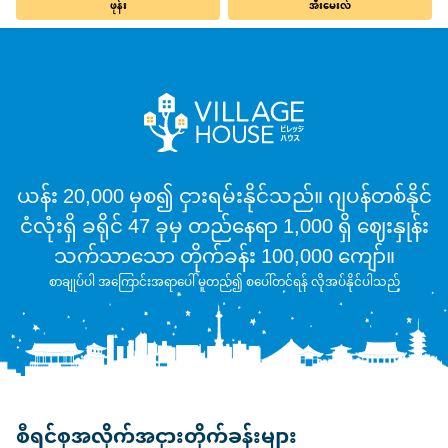
ဖုန်း
အီးမေးလ်
ယန်း 20,000 မှစ၍ ငှားရမ်းနိုင်သည်။ ဂျပန်တစ်နိုင်
ငံလုံးရှိ ခရိုင် 47 ခုမှ တည်နေရာ 1,000 ရှိ ဈေးနှုန်း
သက်သာသော တိုက်ခန်း 100,000 ကျော်။
စာချုပ်ပါ အကြောင်းအရာပေါ် မူတည်၍ စပေါ်တင်ရန် လိုအပ်နိုင်ပါသည်
စီရင်စုအလိုက်အငှားတိုက်ခန်းများ