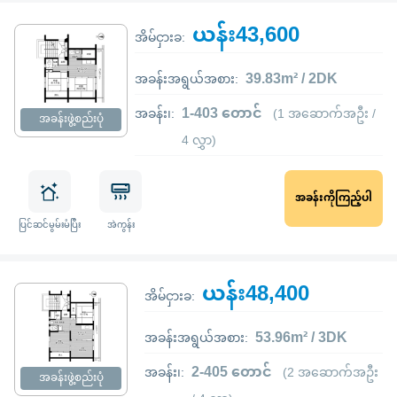
ယန်း43,600
အိမ်ငှားခ:
39.83m² / 2DK
အခန်းအရွယ်အစား:
1-403 တောင်
အခန်း၊:
(1 အဆောက်အဦး /
အခန်းဖွဲ့စည်းပုံ
4 လွှာ)
အခန်းကိုကြည့်ပါ
ပြင်ဆင်မွမ်းမံပြီး
အဲကွန်း
ယန်း48,400
အိမ်ငှားခ:
53.96m² / 3DK
အခန်းအရွယ်အစား:
2-405 တောင်
အခန်း၊:
(2 အဆောက်အဦး
အခန်းဖွဲ့စည်းပုံ