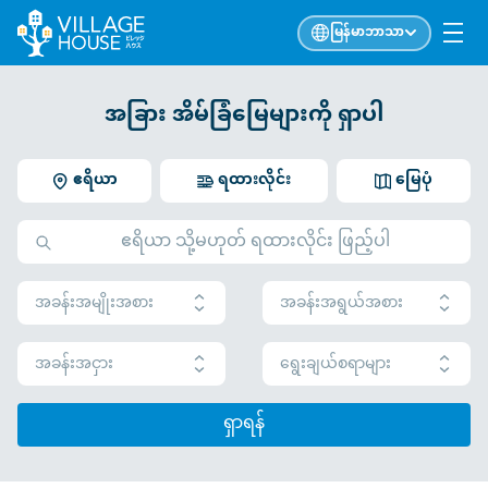
မြန်မာဘာသာ
အခြား အိမ်ခြံမြေများကို ရှာပါ
ဧရိယာ
ရထားလိုင်း
မြေပုံ
အခန်းအမျိုးအစား
အခန်းအရွယ်အစား
အခန်းအငှား
ရွေးချယ်စရာများ
ရှာရန်