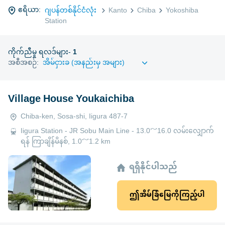
ဧရိယာ:
ဂျပန်တစ်နိုင်ငံလုံး
Kanto
Chiba
Yokoshiba
Station
ကိုက်ညီမှု ရလဒ်များ-
1
အစီအစဉ်:
Village House Youkaichiba
Chiba-ken, Sosa-shi, Iigura 487-7
Iigura Station - JR Sobu Main Line - 13.0～16.0 လမ်းလျှောက်
ရန် ကြာချိန်မိနစ်, 1.0～1.2 km
ရရှိနိုင်ပါသည်
ဤအိမ်ခြံမြေကိုကြည့်ပါ