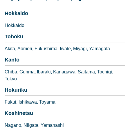
Hokkaido
Hokkaido
Tohoku
Akita
Aomori
Fukushima
Iwate
Miyagi
Yamagata
Kanto
Chiba
Gunma
Ibaraki
Kanagawa
Saitama
Tochigi
Tokyo
Hokuriku
Fukui
Ishikawa
Toyama
Koshinetsu
Nagano
Niigata
Yamanashi