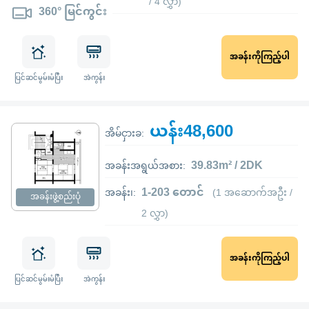
/ 4 လွှာ)
360° မြင်ကွင်း
အခန်းကိုကြည့်ပါ
ပြင်ဆင်မွမ်းမံပြီး
အဲကွန်း
ယန်း48,600
အိမ်ငှားခ:
39.83m² / 2DK
အခန်းအရွယ်အစား:
1-203 တောင်
အခန်း၊:
(1 အဆောက်အဦး /
အခန်းဖွဲ့စည်းပုံ
2 လွှာ)
အခန်းကိုကြည့်ပါ
ပြင်ဆင်မွမ်းမံပြီး
အဲကွန်း