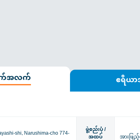
ချက်အလက်
ဧရိယ
ဖွဲ့စည်းပုံ /
yashi-shi, Narushima-cho 774-
အထပ်
အားဖြည့