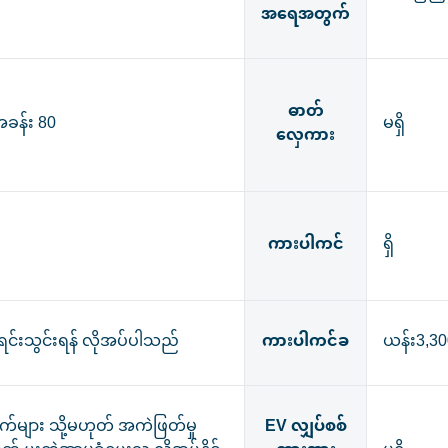
အရေအတွက်
ဓာတ်
ခန်း 80
မရှိ
လှေကား
ကားပါကင်
ရှိ
ာရင်းသွင်းရန် လိုအပ်ပါသည်
ကားပါကင်ခ
ယန်း3,30
က်များ သို့မဟုတ် အကဲဖြတ်မှု
EV လျှပ်စစ်