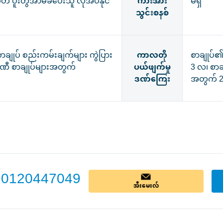
ုတ် ပူးတွဲအာမခံပေးသူ လိုအပ်နိုင်
ကားအား
မရှိ
သွင်းစနစ်
းစာချုပ် စည်းကမ်းချက်များ ကွဲပြား
ကာလတို
စာချုပ်
္ပဏီ စာချုပ်များအတွက်
ပယ်ဖျက်မှု
3 လ၊ စာခ
ဒဏ်ကြေး
အတွက် 
0120447049
အီးမေးလ်