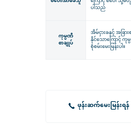
စပေါ်/အာမခံသူ
ကြောင့် စပေါ် သို့မဟ
ပါသည်
အိမ်ငှားခနှင့် အခြာ
ကုမ္ပဏီ
နိုင်သောကြောင့် ကုမ
စာချုပ်
စုံစမ်းမေးမြန်းပါ။
ဖုန်းဆက်မေးမြန်းရန်