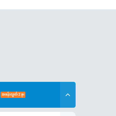
အခန်းလွတ် 2 ခု၊