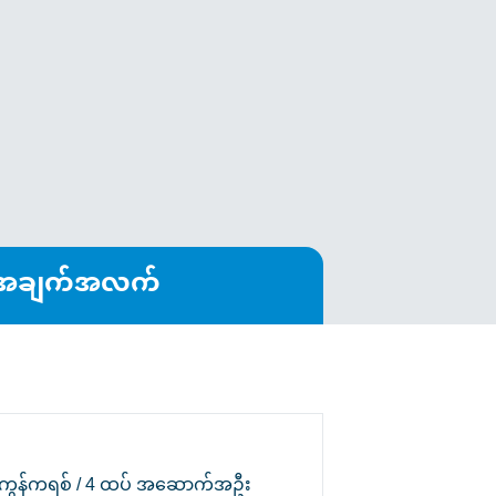
ာအချက်အလက်
်ကွန်ကရစ် / 4 ထပ် အဆောက်အဦး