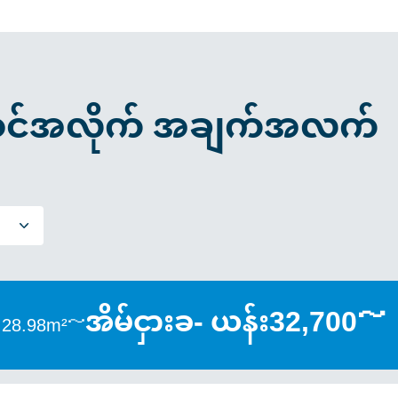
င်အလိုက် အချက်အလက်
အိမ်ငှားခ- ယန်း32,700～
 28.98m²～