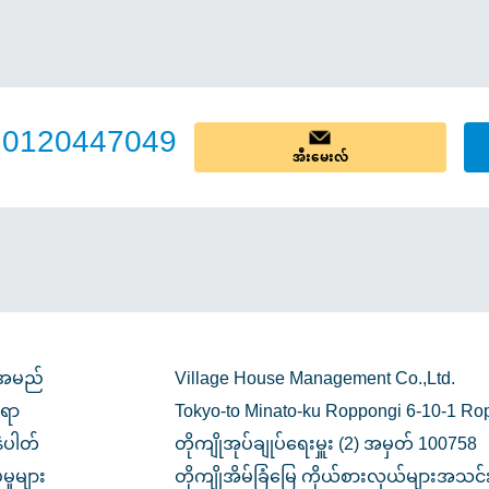
0120447049
အီးမေးလ်
ီအမည်
Village House Management Co.,Ltd.
ရာ
Tokyo-to Minato-ku Roppongi 6-10-1 Rop
နံပါတ်
တိုကျိုအုပ်ချုပ်ရေးမှူး (2) အမှတ် 100758
ှုများ
တိုကျိုအိမ်ခြံမြေ ကိုယ်စားလှယ်များအသင်း /