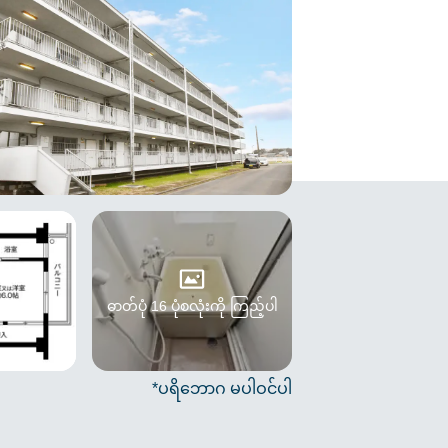
ဓာတ်ပုံ 16 ပုံစလုံးကို ကြည့်ပါ
*ပရိဘောဂ မပါဝင်ပါ