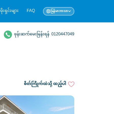
ုမိုးရှင်းများ
FAQ
မြန်မာဘာသာ
ဖုန်းဆက်မေးမြန်းရန်
0120447049
စိတ်ကြိုက်ထဲသို့ ထည့်ပါ