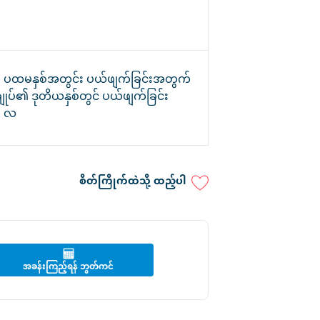
၏ ပထမနှစ်အတွင်း ပယ်ဖျက်ခြင်းအတွက်
ျုပ်၏ ဒုတိယနှစ်တွင် ပယ်ဖျက်ခြင်း
2 လ
စိတ်ကြိုက်ထဲသို့ ထည့်ပါ
အခန်းကြည့်ရန် ဘွတ်ကင်