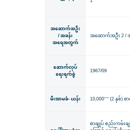
1
အဆောက်အဦး
/ အခန်း
အဆောက်အဦး 2 / အ
အရေအတွက်
ဆောက်လုပ်
1967/09
ရေးရက်စွဲ
မီးအာမခံ- ယန်း
10,000～ (2 နှစ်) စ
စာချုပ် စည်းကမ်းချ