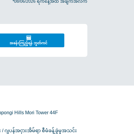
*08/06/2026 ရက်နေ့အထိ အချက်အလက်
အခန်းကြည့်ရန် ဘွတ်ကင်
pongi Hills Mori Tower 44F
 ဂျပန်အငှားအိမ်ရာ စီမံခန့်ခွဲမှုအသင်း