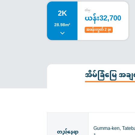
2K
ထံမှ:
ယန်း32,700
28.98m²
အခန်းလွတ် 2 ခု၊
အိမ်ခြံမြေ အ
Gumma-ken, Tateba
တည်နေရာ