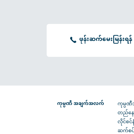
ဖုန်းဆက်မေးမြန်းရန်
ကုမ္ပဏီ အချက်အလက်
ကုမ္ပဏ
တည်နေ
လိုင်စင်
ဆက်စပ်မ