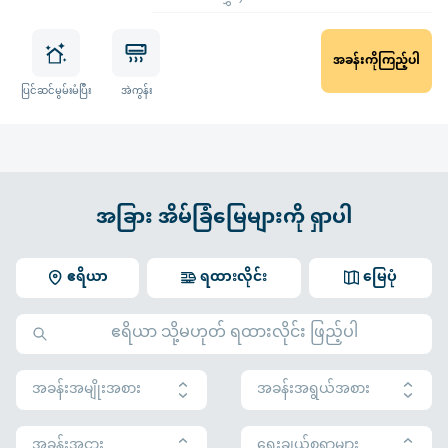
အခန်းကိုကြည့်ပါ
ပြင်ဆင်မွမ်းမံပြီး
အဲကွန်း
အခြား အိမ်ခြံမြေများကို ရှာပါ
ဧရိယာ
ရထားလိုင်း
မြေပုံ
အခန်းအမျိုးအစား
အခန်းအရွယ်အစား
အခန်းအငှား
ရွေးချယ်စရာများ