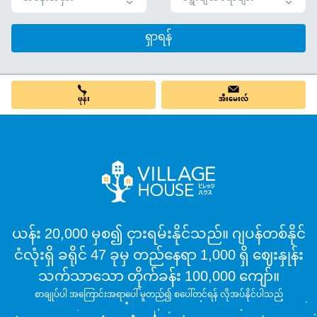
ရှာရန်
ဖုန်း
အီးမေးလ်
ယန်း 20,000 မှစ၍ ငှားရမ်းနိုင်သည်။ ဂျပန်တစ်နိုင်
ငံလုံးရှိ ခရိုင် 47 ခုမှ တည်နေရာ 1,000 ရှိ ဈေးနှုန်း
သက်သာသော တိုက်ခန်း 100,000 ကျော်။
စာချုပ်ပါ အကြောင်းအရာပေါ် မူတည်၍ စပေါ်တင်ရန် လိုအပ်နိုင်ပါသည်