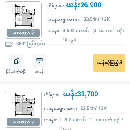
ယန်း26,900
အိမ်ငှားခ:
33.54m² / 2K
အခန်းအရွယ်အစား:
4-503 တောင်
အခန်း၊:
(4 အဆောက်အဦး
အခန်းဖွဲ့စည်းပုံ
/ 5 လွှာ)
360° မြင်ကွင်း
အခန်းကိုကြည့်ပါ
ပြင်ဆင်မွမ်းမံပြီး
အဲကွန်း
ယန်း31,700
အိမ်ငှားခ:
33.54m² / 2K
အခန်းအရွယ်အစား:
1-202 တောင်
အခန်း၊:
(1 အဆောက်အဦး /
အခန်းဖွဲ့စည်းပုံ
2 လွှာ)