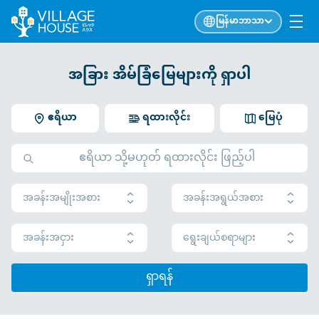
မြန်မာဘာသာ
အခြား အိမ်ခြံမြေများကို ရှာပါ
ဧရိယာ
ရထားလိုင်း
မြေပုံ
အခန်းအမျိုးအစား
အခန်းအရွယ်အစား
အခန်းအငှား
ရွေးချယ်စရာများ
ရှာရန်