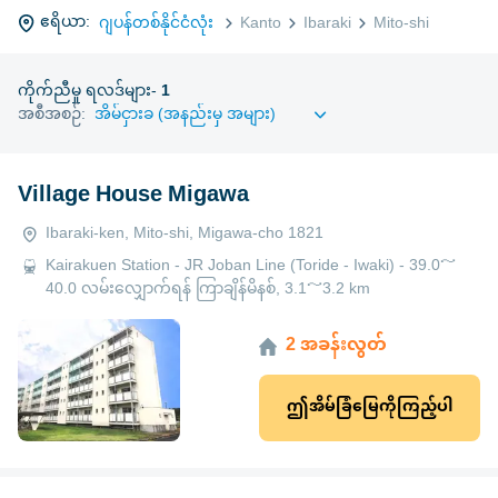
ဧရိယာ:
ဂျပန်တစ်နိုင်ငံလုံး
Kanto
Ibaraki
Mito-shi
ကိုက်ညီမှု ရလဒ်များ-
1
အစီအစဉ်:
Village House Migawa
Ibaraki-ken, Mito-shi, Migawa-cho 1821
Kairakuen Station - JR Joban Line (Toride - Iwaki) - 39.0～
40.0 လမ်းလျှောက်ရန် ကြာချိန်မိနစ်, 3.1～3.2 km
2 အခန်းလွတ်
ဤအိမ်ခြံမြေကိုကြည့်ပါ