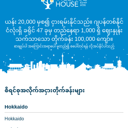
ယန်း 20,000 မှစ၍ ငှားရမ်းနိုင်သည်။ ဂျပန်တစ်နိုင်
ငံလုံးရှိ ခရိုင် 47 ခုမှ တည်နေရာ 1,000 ရှိ ဈေးနှုန်း
သက်သာသော တိုက်ခန်း 100,000 ကျော်။
စာချုပ်ပါ အကြောင်းအရာပေါ် မူတည်၍ စပေါ်တင်ရန် လိုအပ်နိုင်ပါသည်
စီရင်စုအလိုက်အငှားတိုက်ခန်းများ
Hokkaido
Hokkaido