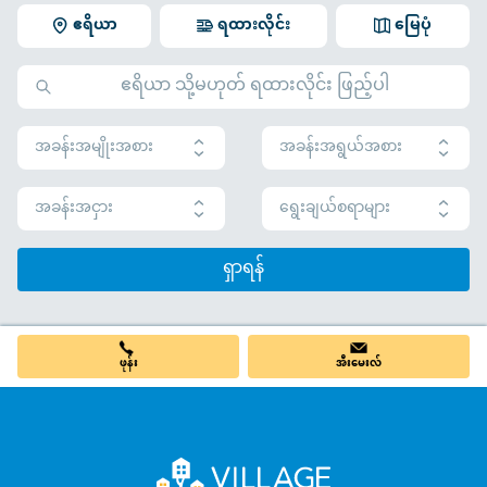
ဧရိယာ
ရထားလိုင်း
မြေပုံ
အခန်းအမျိုးအစား
အခန်းအရွယ်အစား
အခန်းအငှား
ရွေးချယ်စရာများ
ရှာရန်
ဖုန်း
အီးမေးလ်