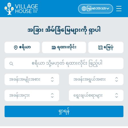
မြန်မာဘာသာ
အခြား အိမ်ခြံမြေများကို ရှာပါ
ဧရိယာ
ရထားလိုင်း
မြေပုံ
အခန်းအမျိုးအစား
အခန်းအရွယ်အစား
အခန်းအငှား
ရွေးချယ်စရာများ
ရှာရန်