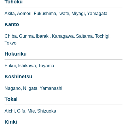
Tohoku
Akita
Aomori
Fukushima
Iwate
Miyagi
Yamagata
Kanto
Chiba
Gunma
Ibaraki
Kanagawa
Saitama
Tochigi
Tokyo
Hokuriku
Fukui
Ishikawa
Toyama
Koshinetsu
Nagano
Niigata
Yamanashi
Tokai
Aichi
Gifu
Mie
Shizuoka
Kinki