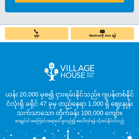
ဖုန်း
Waitlistကို Join ရန်
ယန်း 20,000 မှစ၍ ငှားရမ်းနိုင်သည်။ ဂျပန်တစ်နိုင်
ငံလုံးရှိ ခရိုင် 47 ခုမှ တည်နေရာ 1,000 ရှိ ဈေးနှုန်း
သက်သာသော တိုက်ခန်း 100,000 ကျော်။
စာချုပ်ပါ အကြောင်းအရာပေါ် မူတည်၍ စပေါ်တင်ရန် လိုအပ်နိုင်ပါသည်