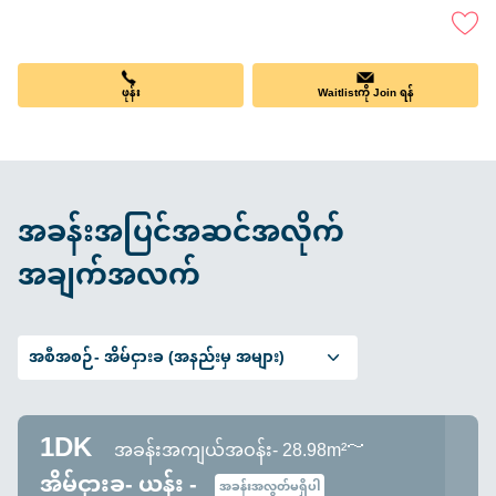
ဖုန်း
Waitlistကို Join ရန်
အခန်းအပြင်အဆင်အလိုက်
အချက်အလက်
အစီအစဉ်-
အိမ်ငှားခ (အနည်းမှ အများ)
1DK
အခန်းအကျယ်အဝန်း- 28.98m²～
အိမ်ငှားခ- ယန်း -
အခန်းအလွတ်မရှိပါ