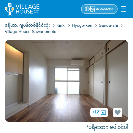
မြန်မာဘာသာ
ဧရိယာ:
ဂျပန်တစ်နိုင်ငံလုံး
Kinki
Hyogo-ken
Sanda-shi
Village House Sawanomoto
+12
*ပရိဘောဂ မပါဝင်ပါ