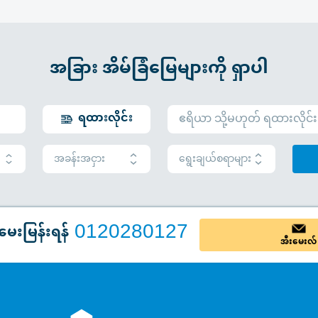
အခြား အိမ်ခြံမြေများကို ရှာပါ
ရထားလိုင်း
အခန်းအငှား
ရွေးချယ်စရာများ
0120280127
မေးမြန်းရန်
အီးမေးလ်