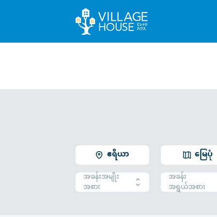
ဧရိယာ
မြေပုံ
အခန်းအမျိုး
အခန်း
အစား
အရွယ်အစား