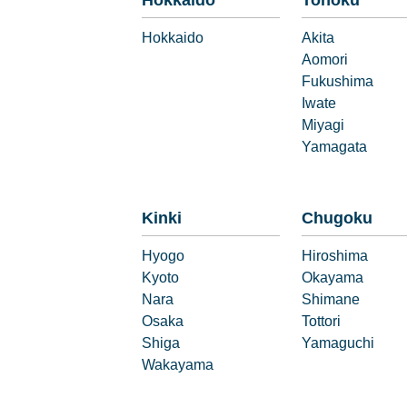
Hokkaido
Tohoku
Hokkaido
Akita
Aomori
Fukushima
Iwate
Miyagi
Yamagata
Kinki
Chugoku
Hyogo
Hiroshima
Kyoto
Okayama
Nara
Shimane
Osaka
Tottori
Shiga
Yamaguchi
Wakayama