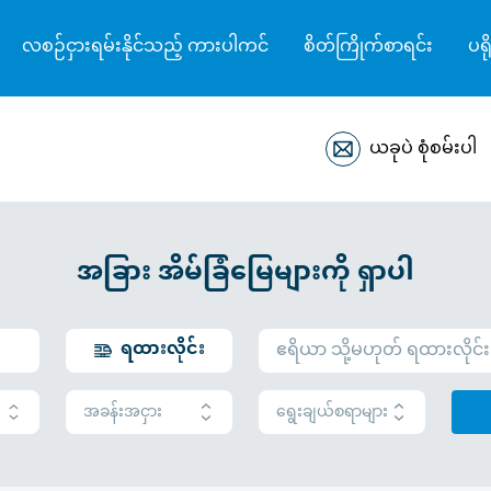
လစဉ်ငှားရမ်းနိုင်သည့် ကားပါကင်
စိတ်ကြိုက်စာရင်း
ပရိ
ယခုပဲ စုံစမ်းပါ
အခြား အိမ်ခြံမြေများကို ရှာပါ
ရထားလိုင်း
အခန်းအငှား
ရွေးချယ်စရာများ