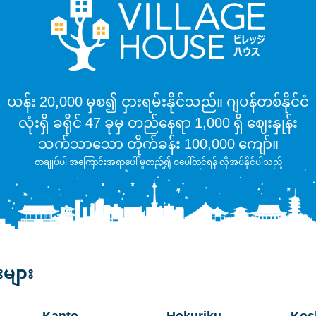
ယန်း 20,000 မှစ၍ ငှားရမ်းနိုင်သည်။ ဂျပန်တစ်နိုင်ငံ
လုံးရှိ ခရိုင် 47 ခုမှ တည်နေရာ 1,000 ရှိ ဈေးနှုန်း
သက်သာသော တိုက်ခန်း 100,000 ကျော်။
စာချုပ်ပါ အကြောင်းအရာပေါ် မူတည်၍ စပေါ်တင်ရန် လိုအပ်နိုင်ပါသည်
းများ