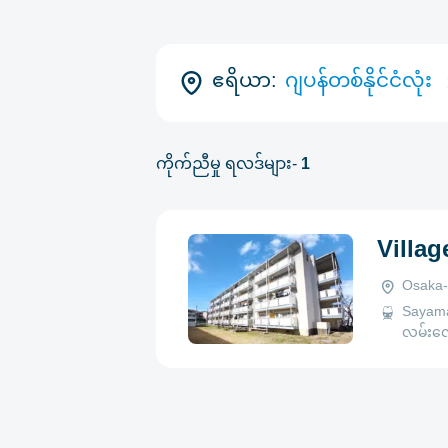
ဧရိယာ:
ဂျပန်တစ်နိုင်ငံလုံး
ကိုက်ညီမှု ရလဒ်များ-
1
Villa
Osaka-
Sayama
လမ်းလျှ