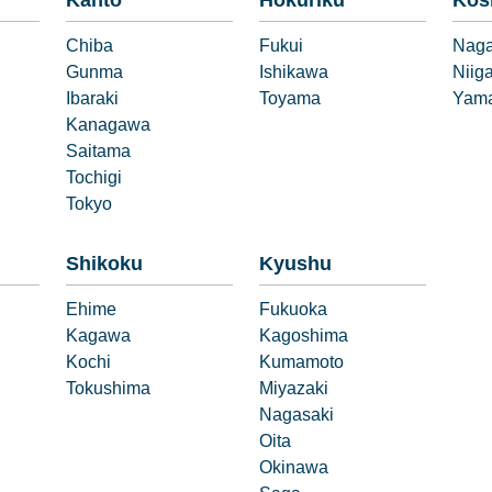
Kanto
Hokuriku
Kos
Chiba
Fukui
Nag
Gunma
Ishikawa
Niig
Ibaraki
Toyama
Yama
Kanagawa
Saitama
Tochigi
Tokyo
Shikoku
Kyushu
Ehime
Fukuoka
Kagawa
Kagoshima
Kochi
Kumamoto
Tokushima
Miyazaki
Nagasaki
Oita
Okinawa