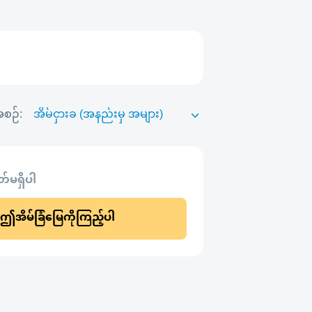
စဉ်:
်မရှိပါ
ဤအိမ်ခြံမြေကိုကြည့်ပါ