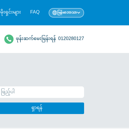
ုမိုးရှင်းများ
FAQ
မြန်မာဘာသာ
ဖုန်းဆက်မေးမြန်းရန်
0120280127
ရှာရန်