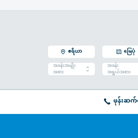
ဧရိယာ
မြေပုံ
အခန်းအမျိုး
အခန်း
အစား
အရွယ်အစား
ဖုန်းဆက်