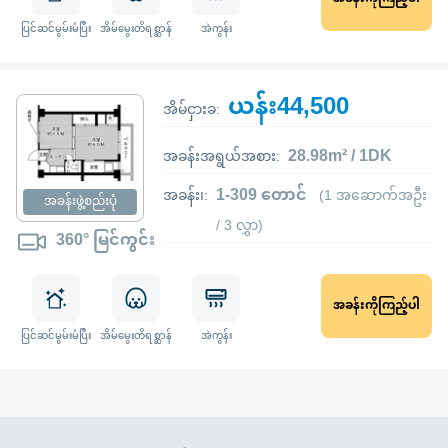
ပြင်ဆင်မွမ်းမံပြီး
အိမ်မွေးတိရစ္ဆာန်
အဲကွန်း
ယန်း44,500
အိမ်ငှားခ:
28.98m² / 1DK
အခန်းအရွယ်အစား:
1-309 တောင်
အခန်း၊:
(1 အဆောက်အဦး
အခန်းဖွဲ့စည်းပုံ
/ 3 လွှာ)
360° မြင်ကွင်း
အခန်းကိုကြည့်ပါ
ပြင်ဆင်မွမ်းမံပြီး
အိမ်မွေးတိရစ္ဆာန်
အဲကွန်း