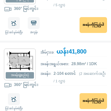
/ 5 လွှာ)
360° မြင်ကွင်း
အခန်းကိုကြည့်ပါ
ပြင်ဆင်မွမ်းမံပြီး
အဲကွန်း
ယန်း41,800
အိမ်ငှားခ:
28.98m² / 1DK
အခန်းအရွယ်အစား:
2-104 တောင်
အခန်း၊:
(2 အဆောက်အဦး
အခန်းဖွဲ့စည်းပုံ
/ 1 လွှာ)
360° မြင်ကွင်း
အခန်းကိုကြည့်ပါ
ပြင်ဆင်မွမ်းမံပြီး