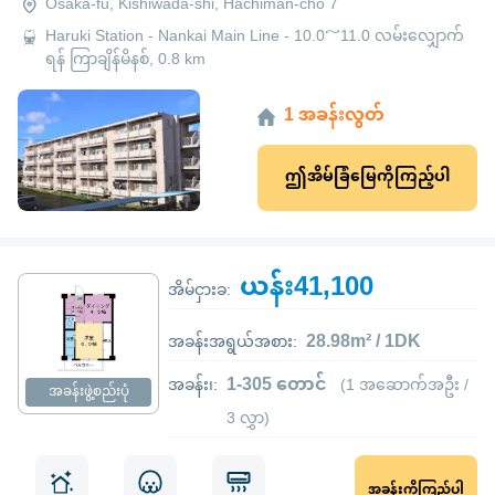
Osaka-fu, Kishiwada-shi, Hachiman-cho 7
Haruki Station - Nankai Main Line - 10.0～11.0 လမ်းလျှောက်
ရန် ကြာချိန်မိနစ်, 0.8 km
1 အခန်းလွတ်
ဤအိမ်ခြံမြေကိုကြည့်ပါ
ယန်း41,100
အိမ်ငှားခ:
28.98m² / 1DK
အခန်းအရွယ်အစား:
1-305 တောင်
အခန်း၊:
(1 အဆောက်အဦး /
အခန်းဖွဲ့စည်းပုံ
3 လွှာ)
အခန်းကိုကြည့်ပါ