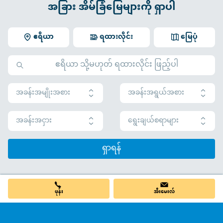
အခြား အိမ်ခြံမြေများကို ရှာပါ
ဧရိယာ
ရထားလိုင်း
မြေပုံ
အခန်းအမျိုးအစား
အခန်းအရွယ်အစား
အခန်းအငှား
ရွေးချယ်စရာများ
ရှာရန်
ဖုန်း
အီးမေးလ်