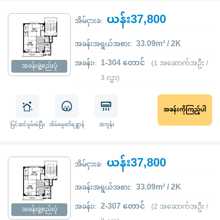
ယန်း37,800
အိမ်ငှားခ:
33.09m² / 2K
အခန်းအရွယ်အစား:
1-304 တောင်
အခန်း၊:
(1 အဆောက်အဦး /
အခန်းဖွဲ့စည်းပုံ
3 လွှာ)
အခန်းကိုကြည့်ပါ
ပြင်ဆင်မွမ်းမံပြီး
အိမ်မွေးတိရစ္ဆာန်
အဲကွန်း
ယန်း37,800
အိမ်ငှားခ:
33.09m² / 2K
အခန်းအရွယ်အစား:
2-307 တောင်
အခန်း၊:
(2 အဆောက်အဦး /
အခန်းဖွဲ့စည်းပုံ