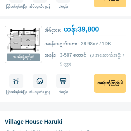
ပြင်ဆင်မွမ်းမံပြီး
အိမ်မွေးတိရစ္ဆာန်
အဲကွန်း
ယန်း39,800
အိမ်ငှားခ:
28.98m² / 1DK
အခန်းအရွယ်အစား:
3-507 တောင်
အခန်း၊:
(3 အဆောက်အဦး /
အခန်းဖွဲ့စည်းပုံ
5 လွှာ)
အခန်းကိုကြည့်ပါ
ပြင်ဆင်မွမ်းမံပြီး
အိမ်မွေးတိရစ္ဆာန်
အဲကွန်း
Village House Haruki