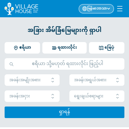
မြန်မာဘာသာ
အခြား အိမ်ခြံမြေများကို ရှာပါ
ဧရိယာ
ရထားလိုင်း
မြေပုံ
အခန်းအမျိုးအစား
အခန်းအရွယ်အစား
အခန်းအငှား
ရွေးချယ်စရာများ
ရှာရန်