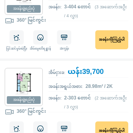
3-404 တောင်
အခန်း၊:
(3 အဆောက်အဦး
အခန်းဖွဲ့စည်းပုံ
/ 4 လွှာ)
360° မြင်ကွင်း
အခန်းကိုကြည့်ပါ
ပြင်ဆင်မွမ်းမံပြီး
အိမ်မွေးတိရစ္ဆာန်
အဲကွန်း
ယန်း39,700
အိမ်ငှားခ:
28.98m² / 2K
အခန်းအရွယ်အစား:
2-303 တောင်
အခန်း၊:
(2 အဆောက်အဦး
အခန်းဖွဲ့စည်းပုံ
/ 3 လွှာ)
360° မြင်ကွင်း
အခန်းကိုကြည့်ပါ