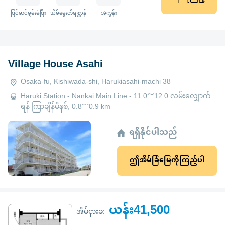
ပြင်ဆင်မွမ်းမံပြီး
အိမ်မွေးတိရစ္ဆာန်
အဲကွန်း
Village House Asahi
Osaka-fu, Kishiwada-shi, Harukiasahi-machi 38
Haruki Station - Nankai Main Line - 11.0～12.0 လမ်းလျှောက်
ရန် ကြာချိန်မိနစ်, 0.8～0.9 km
ရရှိနိုင်ပါသည်
ဤအိမ်ခြံမြေကိုကြည့်ပါ
ယန်း41,500
အိမ်ငှားခ: