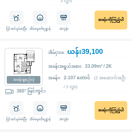
3 လွှာ)
အခန်းကိုကြည့်ပါ
ပြင်ဆင်မွမ်းမံပြီး
အိမ်မွေးတိရစ္ဆာန်
အဲကွန်း
ယန်း39,100
အိမ်ငှားခ:
33.09m² / 2K
အခန်းအရွယ်အစား:
2-107 တောင်
အခန်း၊:
(2 အဆောက်အဦး
အခန်းဖွဲ့စည်းပုံ
/ 1 လွှာ)
360° မြင်ကွင်း
အခန်းကိုကြည့်ပါ
ပြင်ဆင်မွမ်းမံပြီး
အိမ်မွေးတိရစ္ဆာန်
အဲကွန်း