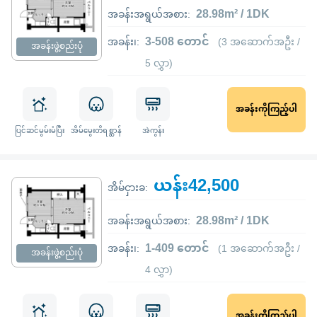
28.98m² / 1DK
အခန်းအရွယ်အစား:
3-508 တောင်
အခန်း၊:
(3 အဆောက်အဦး /
အခန်းဖွဲ့စည်းပုံ
5 လွှာ)
အခန်းကိုကြည့်ပါ
ပြင်ဆင်မွမ်းမံပြီး
အိမ်မွေးတိရစ္ဆာန်
အဲကွန်း
ယန်း42,500
အိမ်ငှားခ:
28.98m² / 1DK
အခန်းအရွယ်အစား:
1-409 တောင်
အခန်း၊:
(1 အဆောက်အဦး /
အခန်းဖွဲ့စည်းပုံ
4 လွှာ)
အခန်းကိုကြည့်ပါ