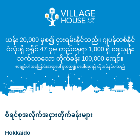
ယန်း 20,000 မှစ၍ ငှားရမ်းနိုင်သည်။ ဂျပန်တစ်နိုင်
ငံလုံးရှိ ခရိုင် 47 ခုမှ တည်နေရာ 1,000 ရှိ ဈေးနှုန်း
သက်သာသော တိုက်ခန်း 100,000 ကျော်။
စာချုပ်ပါ အကြောင်းအရာပေါ် မူတည်၍ စပေါ်တင်ရန် လိုအပ်နိုင်ပါသည်
စီရင်စုအလိုက်အငှားတိုက်ခန်းများ
Hokkaido