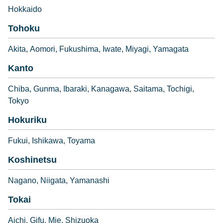
Hokkaido
Tohoku
Akita
Aomori
Fukushima
Iwate
Miyagi
Yamagata
Kanto
Chiba
Gunma
Ibaraki
Kanagawa
Saitama
Tochigi
Tokyo
Hokuriku
Fukui
Ishikawa
Toyama
Koshinetsu
Nagano
Niigata
Yamanashi
Tokai
Aichi
Gifu
Mie
Shizuoka