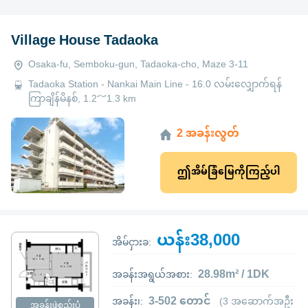
Village House Tadaoka
Osaka-fu, Semboku-gun, Tadaoka-cho, Maze 3-11
Tadaoka Station - Nankai Main Line - 16.0 လမ်းလျှောက်ရန်
ကြာချိန်မိနစ်, 1.2～1.3 km
2 အခန်းလွတ်
ဤအိမ်ခြံမြေကိုကြည့်ပါ
ယန်း38,000
အိမ်ငှားခ:
28.98m² / 1DK
အခန်းအရွယ်အစား:
3-502 တောင်
အခန်း၊:
(3 အဆောက်အဦး
အခန်းဖွဲ့စည်းပုံ