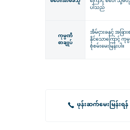
စပေါ်/အာမခံသူ
ကြောင့် စပေါ် သို့မဟ
ပါသည်
အိမ်ငှားခနှင့် အခြာ
ကုမ္ပဏီ
နိုင်သောကြောင့် ကုမ
စာချုပ်
စုံစမ်းမေးမြန်းပါ။
ဖုန်းဆက်မေးမြန်းရန်