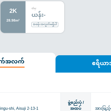
2K
ထံမှ:
ယန်း-
28.98m²
အခန်းအလွတ်မရှိပါ
ချက်အလက်
ဧရိယ
ဖွဲ့စည်းပုံ /
gu-shi, Aisuji 2-13-1
အထပ်
အားဖြည့