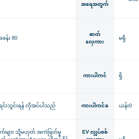
အရေအတွက်
ဓာတ်
ခန်း 80
မရှိ
လှေကား
ကားပါကင်
ရှိ
ာရင်းသွင်းရန် လိုအပ်ပါသည်
ကားပါကင်ခ
ယန်း0
က်များ သို့မဟုတ် အကဲဖြတ်မှု
EV လျှပ်စစ်