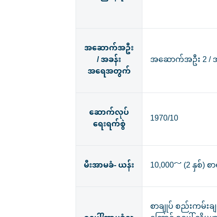
အဆောက်အဦး
/ အခန်း
အဆောက်အဦး 2 / အ
အရေအတွက်
ဆောက်လုပ်
1970/10
ရေးရက်စွဲ
မီးအာမခံ- ယန်း
10,000～ (2 နှစ်) စ
စာချုပ် စည်းကမ်းချ