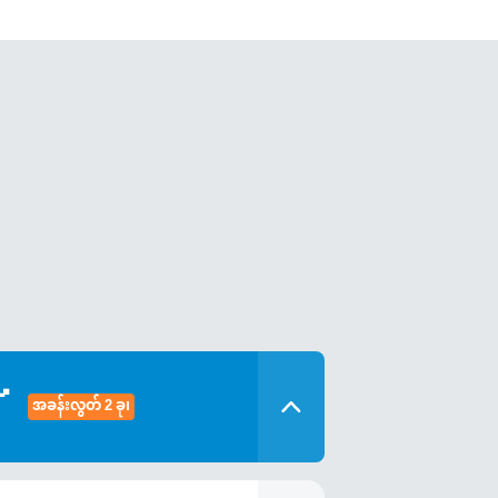
～
အခန်းလွတ် 2 ခု၊