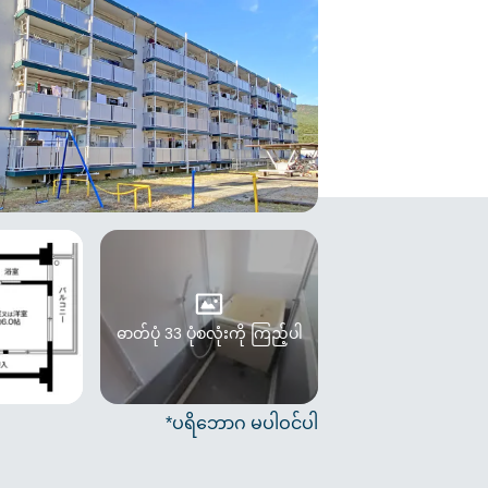
ဓာတ်ပုံ 33 ပုံစလုံးကို ကြည့်ပါ
*ပရိဘောဂ မပါဝင်ပါ