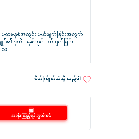
၏ ပထမနှစ်အတွင်း ပယ်ဖျက်ခြင်းအတွက်
ျုပ်၏ ဒုတိယနှစ်တွင် ပယ်ဖျက်ခြင်း
2 လ
စိတ်ကြိုက်ထဲသို့ ထည့်ပါ
အခန်းကြည့်ရန် ဘွတ်ကင်