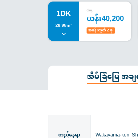
1DK
ထံမှ:
ယန်း40,200
28.98m²
အခန်းလွတ် 2 ခု၊
အိမ်ခြံမြေ အ
တည်နေရာ
Wakayama-ken, Shin