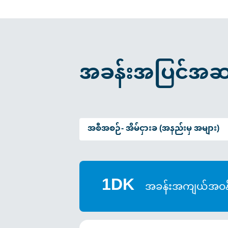
အခန်းအပြင်အဆ
အစီအစဉ်-
အိမ်ငှားခ (အနည်းမှ အများ)
1DK
အခန်းအကျယ်အဝန်