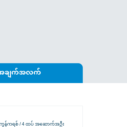
ာအချက်အလက်
်ကွန်ကရစ် / 4 ထပ် အဆောက်အဦး