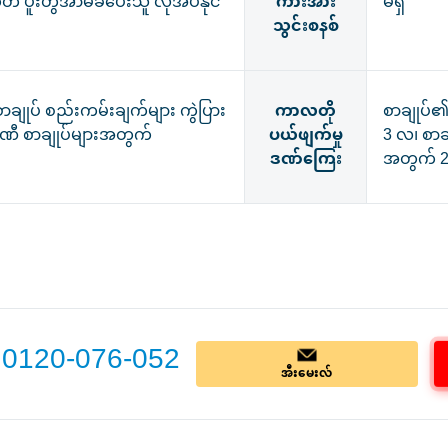
ုတ် ပူးတွဲအာမခံပေးသူ လိုအပ်နိုင်
ကားအား
မရှိ
သွင်းစနစ်
းစာချုပ် စည်းကမ်းချက်များ ကွဲပြား
ကာလတို
စာချုပ်
္ပဏီ စာချုပ်များအတွက်
ပယ်ဖျက်မှု
3 လ၊ စာခ
ဒဏ်ကြေး
အတွက် 
0120-076-052
အီးမေးလ်