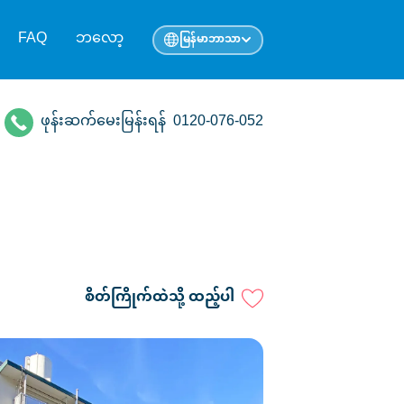
FAQ
ဘလော့
မြန်မာဘာသာ
ဖုန်းဆက်မေးမြန်းရန်
0120-076-052
စိတ်ကြိုက်ထဲသို့ ထည့်ပါ