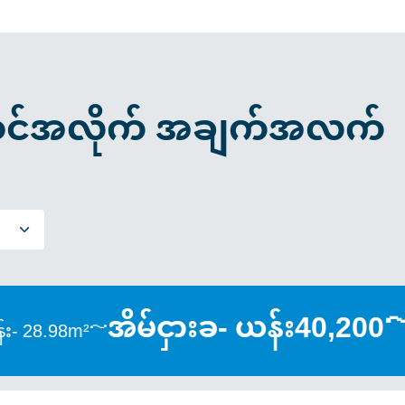
င်အလိုက် အချက်အလက်
အိမ်ငှားခ- ယန်း40,200
း- 28.98m²～