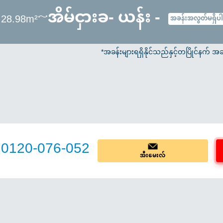
အိမ်ငှားခ- ယန်း -
 28.98m²～
အခန်းအလွတ်မရှိပါ
*အခန်းများရရှိနိုင်သည်နှင့်တပြိုင်န
0120-076-052
အီးမေးလ်