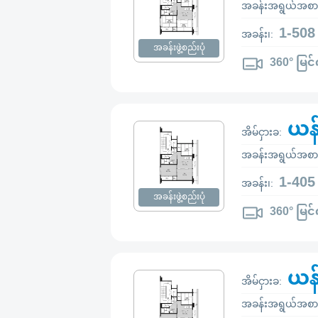
အခန်းအရွယ်အစာ
1-508
အခန်း၊:
အခန်းဖွဲ့စည်းပုံ
360° မြင်
ယန
အိမ်ငှားခ:
အခန်းအရွယ်အစာ
1-405
အခန်း၊:
အခန်းဖွဲ့စည်းပုံ
360° မြင်
ယန
အိမ်ငှားခ:
အခန်းအရွယ်အစာ