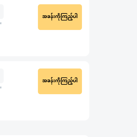
အခန်းကိုကြည့်ပါ
း
အခန်းကိုကြည့်ပါ
း