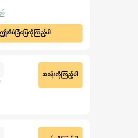
သည်
ဤအိမ်ခြံမြေကိုကြည့်ပါ
အခန်းကိုကြည့်ပါ
း