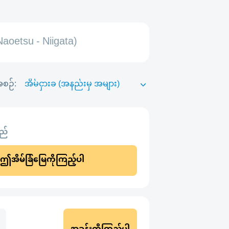
aoetsu - Niigata)
စဉ်:
သည်
ဤအိမ်ခြံမြေကိုကြည့်ပါ