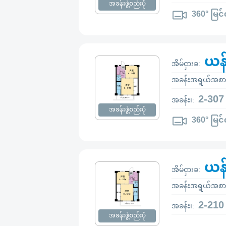
အခန်းဖွဲ့စည်းပုံ
360° မြင်
ယန
အိမ်ငှားခ:
အခန်းအရွယ်အစာ
2-307
အခန်း၊:
အခန်းဖွဲ့စည်းပုံ
360° မြင်
ယန
အိမ်ငှားခ:
အခန်းအရွယ်အစာ
2-210
အခန်း၊:
အခန်းဖွဲ့စည်းပုံ