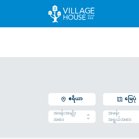
ဧရိယာ
မြေပုံ
အခန်းအမျိုး
အခန်း
အစား
အရွယ်အစား