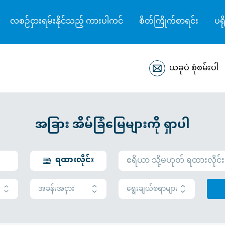
လစဉ်ငှားရမ်းနိုင်သည့် ကားပါကင်
စိတ်ကြိုက်စာရင်း
ပရိ
ယခုပဲ စုံစမ်းပါ
အခြား အိမ်ခြံမြေများကို ရှာပါ
ရထားလိုင်း
အခန်းအငှား
ရွေးချယ်စရာများ