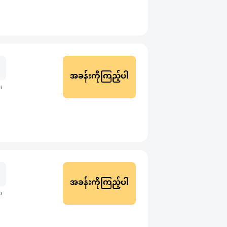
အခန်းကိုကြည့်ပါ
း
အခန်းကိုကြည့်ပါ
း