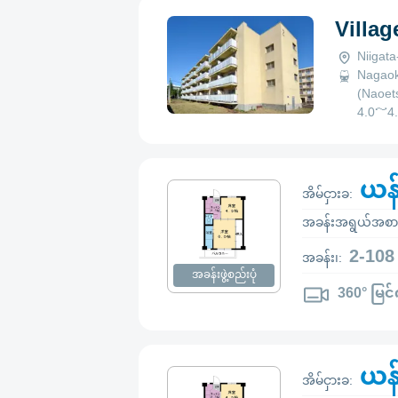
Villa
Niigat
Nagaok
(Naoets
4.0～4
ယန
အိမ်ငှားခ:
အခန်းအရွယ်အစာ
2-108
အခန်း၊:
အခန်းဖွဲ့စည်းပုံ
360° မြင်
ယန
အိမ်ငှားခ: