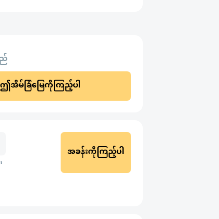
သည်
ဤအိမ်ခြံမြေကိုကြည့်ပါ
အခန်းကိုကြည့်ပါ
း