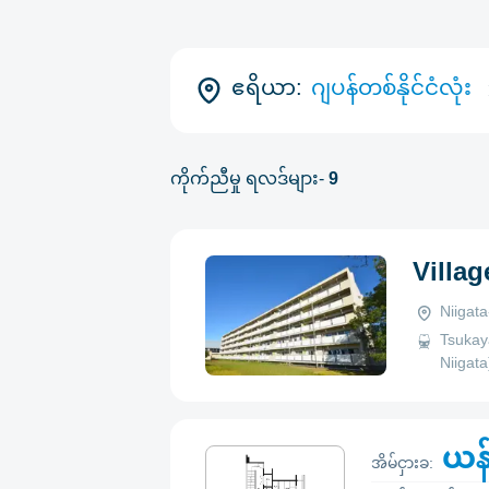
ဧရိယာ:
ဂျပန်တစ်နိုင်ငံလုံး
ကိုက်ညီမှု ရလဒ်များ-
9
Villa
Niigat
Tsukay
Niigata
ယန
အိမ်ငှားခ: