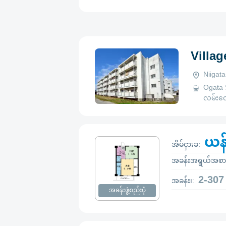
Villa
Niigat
Ogata 
လမ်းလျှ
ယန
အိမ်ငှားခ:
အခန်းအရွယ်အစာ
2-307
အခန်း၊:
အခန်းဖွဲ့စည်းပုံ