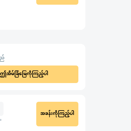
သည်
ဤအိမ်ခြံမြေကိုကြည့်ပါ
အခန်းကိုကြည့်ပါ
း