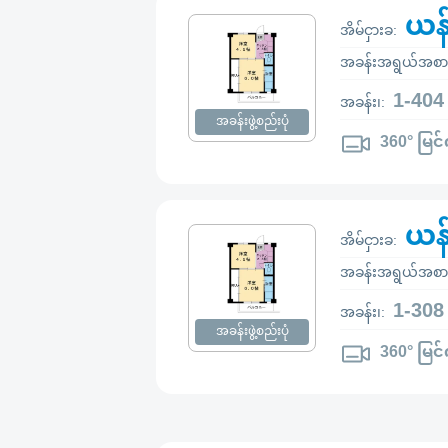
ယန
အိမ်ငှားခ:
အခန်းအရွယ်အစာ
1-404
အခန်း၊:
အခန်းဖွဲ့စည်းပုံ
360° မြင်
ယန
အိမ်ငှားခ:
အခန်းအရွယ်အစာ
1-308
အခန်း၊:
အခန်းဖွဲ့စည်းပုံ
360° မြင်