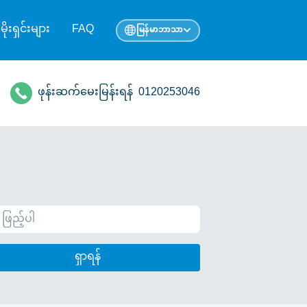
ုမိုးရှင်းများ
FAQ
မြန်မာဘာသာ
ဖုန်းဆက်မေးမြန်းရန်
0120253046
ရှာရန်