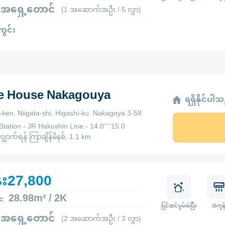
 အရှေ့တောင်
(1 အဆောက်အဦး / 5 လွှာ)
ကွင်း
ge House Nakagouya
ရရှိနိုင်ပါ
a-ken, Niigata-shi, Higashi-ku, Nakagoya 3-58
Station - JR Hakushin Line - 14.0～15.0
ောက်ရန် ကြာချိန်မိနစ်, 1.1 km
်း27,800
28.98m² / 2K
း:
ပြင်ဆင်မွမ်းမံပြီး
အဲကွန်
 အရှေ့တောင်
(2 အဆောက်အဦး / 3 လွှာ)