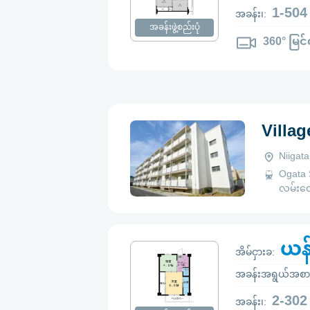
1-504
အခန်း၊:
အခန်းဖွဲ့စည်းပုံ
360° မြင်
Villa
Niigat
Ogata 
လမ်းလျှ
ယန
အိမ်ငှားခ:
အခန်းအရွယ်အစာ
2-302
အခန်း၊: