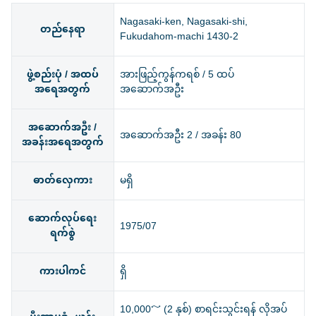
Nagasaki-ken, Nagasaki-shi,
တည်နေရာ
Fukudahom-machi 1430-2
ဖွဲ့စည်းပုံ / အထပ်
အားဖြည့်ကွန်ကရစ် / 5 ထပ်
အရေအတွက်
အဆောက်အဦး
အဆောက်အဦး /
အဆောက်အဦး 2 / အခန်း 80
အခန်းအရေအတွက်
ဓာတ်လှေကား
မရှိ
ဆောက်လုပ်ရေး
1975/07
ရက်စွဲ
ကားပါကင်
ရှိ
10,000～ (2 နှစ်) စာရင်းသွင်းရန် လိုအပ်