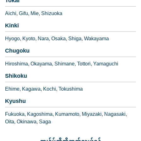
Tokai
Aichi
Gifu
Mie
Shizuoka
Kinki
Hyogo
Kyoto
Nara
Osaka
Shiga
Wakayama
Chugoku
Hiroshima
Okayama
Shimane
Tottori
Yamaguchi
Shikoku
Ehime
Kagawa
Kochi
Tokushima
Kyushu
Fukuoka
Kagoshima
Kumamoto
Miyazaki
Nagasaki
Oita
Okinawa
Saga