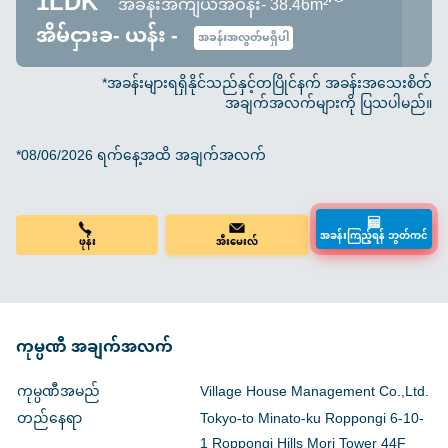
1LDK
အခန်းအကျယ်အဝန်း- 38.46m²～
အိမ်ငှားခ- ယန်း -
အခန်းအလွတ်မရှိပါ
*အခန်းများရရှိနိုင်သည်နှင့်တပြိုင်နက် အခန်းအသေးစိတ်
အချက်အလက်များကို ပြသပါမည်။
*08/06/2026 ရက်နေ့အထိ အချက်အလက်
ဖုန်း
အီးမေးလ်
အခန်းကြည့်ရန် ဘွတ်ကင်
ကုမ္ပဏီ အချက်အလက်
ကုမ္ပဏီအမည်
Village House Management Co.,Ltd.
တည်နေရာ
Tokyo-to Minato-ku Roppongi 6-10-
1 Roppongi Hills Mori Tower 44F