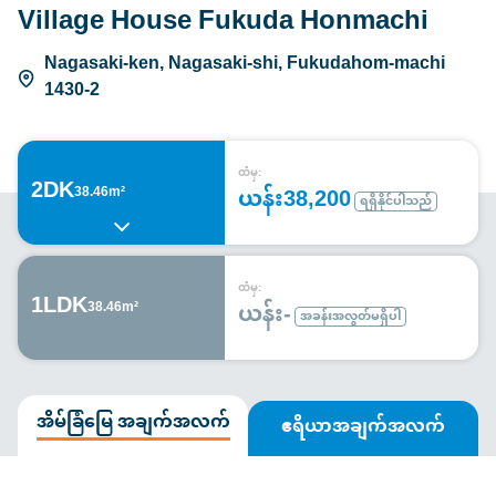
Village House Fukuda Honmachi
Nagasaki-ken, Nagasaki-shi, Fukudahom-machi
1430-2
ထံမှ:
2DK
ယန်း38,200
38.46m²
ရရှိနိုင်ပါသည်
ထံမှ:
1LDK
ယန်း-
38.46m²
အခန်းအလွတ်မရှိပါ
အိမ်ခြံမြေ အချက်အလက်
ဧရိယာအချက်အလက်