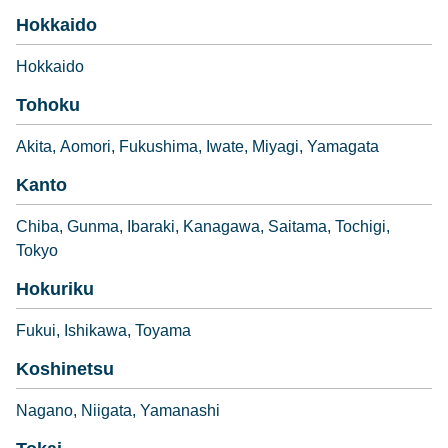
Hokkaido
Hokkaido
Tohoku
Akita
Aomori
Fukushima
Iwate
Miyagi
Yamagata
Kanto
Chiba
Gunma
Ibaraki
Kanagawa
Saitama
Tochigi
Tokyo
Hokuriku
Fukui
Ishikawa
Toyama
Koshinetsu
Nagano
Niigata
Yamanashi