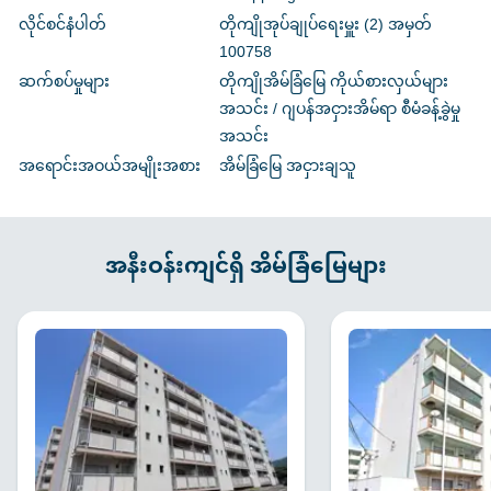
လိုင်စင်နံပါတ်
တိုကျိုအုပ်ချုပ်ရေးမှူး (2) အမှတ်
100758
ဆက်စပ်မှုများ
တိုကျိုအိမ်ခြံမြေ ကိုယ်စားလှယ်များ
အသင်း / ဂျပန်အငှားအိမ်ရာ စီမံခန့်ခွဲမှု
အသင်း
အရောင်းအဝယ်အမျိုးအစား
အိမ်ခြံမြေ အငှားချသူ
အနီးဝန်းကျင်ရှိ အိမ်ခြံမြေများ