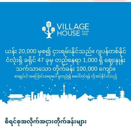
ယန်း 20,000 မှစ၍ ငှားရမ်းနိုင်သည်။ ဂျပန်တစ်နိုင်
ငံလုံးရှိ ခရိုင် 47 ခုမှ တည်နေရာ 1,000 ရှိ ဈေးနှုန်း
သက်သာသော တိုက်ခန်း 100,000 ကျော်။
စာချုပ်ပါ အကြောင်းအရာပေါ် မူတည်၍ စပေါ်တင်ရန် လိုအပ်နိုင်ပါသည်
စီရင်စုအလိုက်အငှားတိုက်ခန်းများ