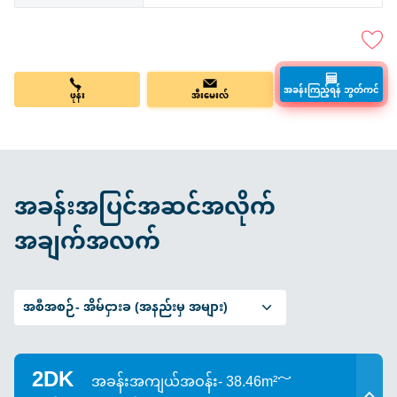
ဖုန်း
အီးမေးလ်
အခန်းကြည့်ရန် ဘွတ်ကင်
အခန်းအပြင်အဆင်အလိုက်
အချက်အလက်
အစီအစဉ်-
အိမ်ငှားခ (အနည်းမှ အများ)
2DK
အခန်းအကျယ်အဝန်း- 38.46m²～