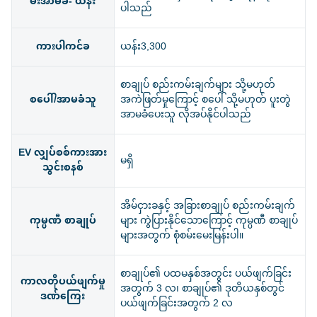
မီးအာမခံ- ယန်း
ပါသည်
ကားပါကင်ခ
ယန်း3,300
စာချုပ် စည်းကမ်းချက်များ သို့မဟုတ်
စပေါ်/အာမခံသူ
အကဲဖြတ်မှုကြောင့် စပေါ် သို့မဟုတ် ပူးတွဲ
အာမခံပေးသူ လိုအပ်နိုင်ပါသည်
EV လျှပ်စစ်ကားအား
မရှိ
သွင်းစနစ်
အိမ်ငှားခနှင့် အခြားစာချုပ် စည်းကမ်းချက်
ကုမ္ပဏီ စာချုပ်
များ ကွဲပြားနိုင်သောကြောင့် ကုမ္ပဏီ စာချုပ်
များအတွက် စုံစမ်းမေးမြန်းပါ။
စာချုပ်၏ ပထမနှစ်အတွင်း ပယ်ဖျက်ခြင်း
ကာလတိုပယ်ဖျက်မှု
အတွက် 3 လ၊ စာချုပ်၏ ဒုတိယနှစ်တွင်
ဒဏ်ကြေး
ပယ်ဖျက်ခြင်းအတွက် 2 လ