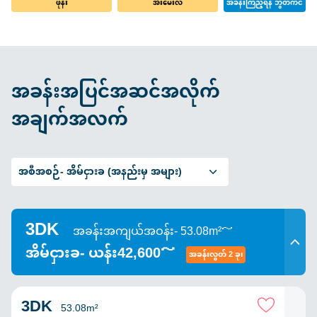
ဖုန်း
အီးမေးလ်
အခန်းကြည့်ရန် ဘွတ်ကင်
အခန်းအပြင်အဆင်အလိုက်
အချက်အလက်
အစီအစဉ်-
အိမ်ငှားခ (အနည်းမှ အများ)
3DK
အခန်းအကျယ်အဝန်း- 53.08m²～
အိမ်ငှားခ- ယန်း42,600～
အခန်းလွတ် 2 ခု၊
3DK
53.08m²