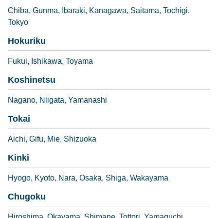
Chiba
Gunma
Ibaraki
Kanagawa
Saitama
Tochigi
Tokyo
Hokuriku
Fukui
Ishikawa
Toyama
Koshinetsu
Nagano
Niigata
Yamanashi
Tokai
Aichi
Gifu
Mie
Shizuoka
Kinki
Hyogo
Kyoto
Nara
Osaka
Shiga
Wakayama
Chugoku
Hiroshima
Okayama
Shimane
Tottori
Yamaguchi