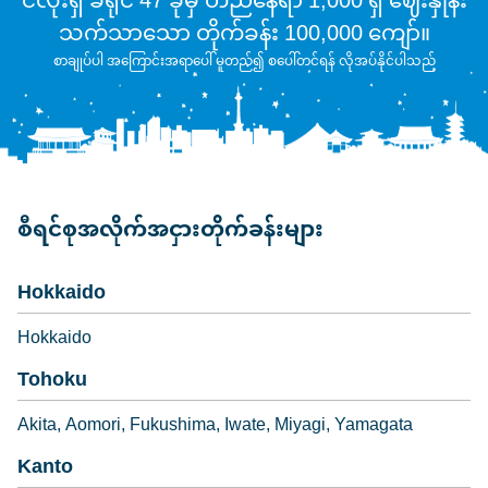
ငံလုံးရှိ ခရိုင် 47 ခုမှ တည်နေရာ 1,000 ရှိ ဈေးနှုန်း
သက်သာသော တိုက်ခန်း 100,000 ကျော်။
စာချုပ်ပါ အကြောင်းအရာပေါ် မူတည်၍ စပေါ်တင်ရန် လိုအပ်နိုင်ပါသည်
စီရင်စုအလိုက်အငှားတိုက်ခန်းများ
Hokkaido
Hokkaido
Tohoku
Akita
Aomori
Fukushima
Iwate
Miyagi
Yamagata
Kanto