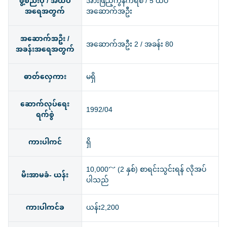
ဖွဲ့စည်းပုံ / အထပ်
အားဖြည့်ကွန်ကရစ် / 5 ထပ်
အရေအတွက်
အဆောက်အဦး
အဆောက်အဦး /
အဆောက်အဦး 2 / အခန်း 80
အခန်းအရေအတွက်
ဓာတ်လှေကား
မရှိ
ဆောက်လုပ်ရေး
1992/04
ရက်စွဲ
ကားပါကင်
ရှိ
10,000～ (2 နှစ်) စာရင်းသွင်းရန် လိုအပ်
မီးအာမခံ- ယန်း
ပါသည်
ကားပါကင်ခ
ယန်း2,200