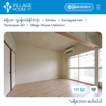
မြန်မာဘာသာ
ဧရိယာ:
ဂျပန်တစ်နိုင်ငံလုံး
Tohoku
Yamagata-ken
Yonezawa-shi
Village House Ushimori
+12
*ပရိဘောဂ မပါဝင်ပါ