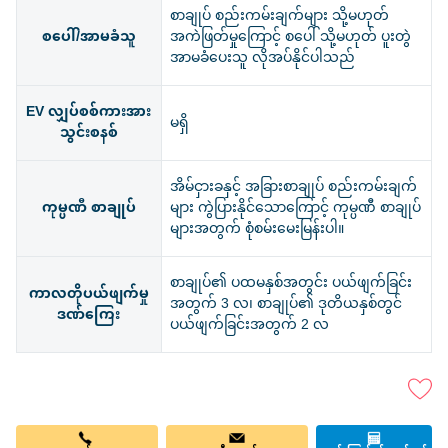
စာချုပ် စည်းကမ်းချက်များ သို့မဟုတ်
စပေါ်/အာမခံသူ
အကဲဖြတ်မှုကြောင့် စပေါ် သို့မဟုတ် ပူးတွဲ
အာမခံပေးသူ လိုအပ်နိုင်ပါသည်
EV လျှပ်စစ်ကားအား
မရှိ
သွင်းစနစ်
အိမ်ငှားခနှင့် အခြားစာချုပ် စည်းကမ်းချက်
ကုမ္ပဏီ စာချုပ်
များ ကွဲပြားနိုင်သောကြောင့် ကုမ္ပဏီ စာချုပ်
များအတွက် စုံစမ်းမေးမြန်းပါ။
စာချုပ်၏ ပထမနှစ်အတွင်း ပယ်ဖျက်ခြင်း
ကာလတိုပယ်ဖျက်မှု
အတွက် 3 လ၊ စာချုပ်၏ ဒုတိယနှစ်တွင်
ဒဏ်ကြေး
ပယ်ဖျက်ခြင်းအတွက် 2 လ