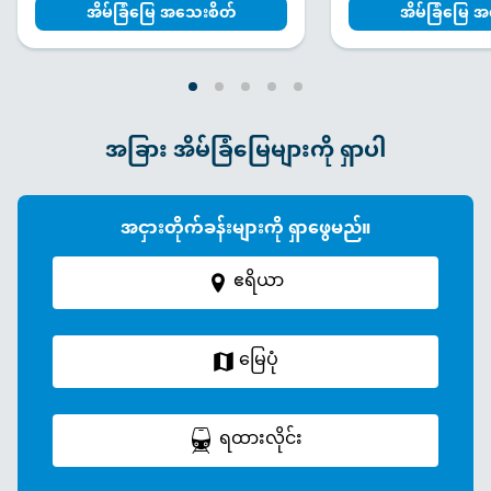
အိမ်ခြံမြေ အသေးစိတ်
အိမ်ခြံမြေ 
အခြား အိမ်ခြံမြေများကို ရှာပါ
အငှားတိုက်ခန်းများကို ရှာဖွေမည်။
ဧရိယာ
မြေပုံ
ရထားလိုင်း