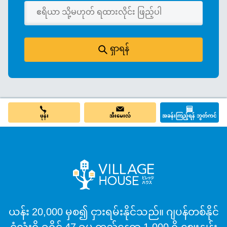
ရှာရန်
ဖုန်း
အီးမေးလ်
အခန်းကြည့်ရန် ဘွတ်ကင်
ယန်း 20,000 မှစ၍ ငှားရမ်းနိုင်သည်။ ဂျပန်တစ်နိုင်