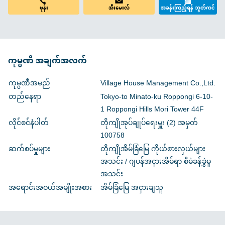
ဖုန်း
အီးမေးလ်
အခန်းကြည့်ရန် ဘွတ်ကင်
ကုမ္ပဏီ အချက်အလက်
ကုမ္ပဏီအမည်
Village House Management Co.,Ltd.
တည်နေရာ
Tokyo-to Minato-ku Roppongi 6-10-
1 Roppongi Hills Mori Tower 44F
လိုင်စင်နံပါတ်
တိုကျိုအုပ်ချုပ်ရေးမှူး (2) အမှတ်
100758
ဆက်စပ်မှုများ
တိုကျိုအိမ်ခြံမြေ ကိုယ်စားလှယ်များ
အသင်း / ဂျပန်အငှားအိမ်ရာ စီမံခန့်ခွဲမှု
အသင်း
အရောင်းအဝယ်အမျိုးအစား
အိမ်ခြံမြေ အငှားချသူ