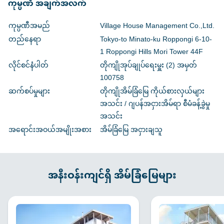
ကုမ္ပဏီ အချက်အလက်
ကုမ္ပဏီအမည်
Village House Management Co.,Ltd.
တည်နေရာ
Tokyo-to Minato-ku Roppongi 6-10-
1 Roppongi Hills Mori Tower 44F
လိုင်စင်နံပါတ်
တိုကျိုအုပ်ချုပ်ရေးမှူး (2) အမှတ်
100758
ဆက်စပ်မှုများ
တိုကျိုအိမ်ခြံမြေ ကိုယ်စားလှယ်များ
အသင်း / ဂျပန်အငှားအိမ်ရာ စီမံခန့်ခွဲမှု
အသင်း
အရောင်းအဝယ်အမျိုးအစား
အိမ်ခြံမြေ အငှားချသူ
အနီးဝန်းကျင်ရှိ အိမ်ခြံမြေများ