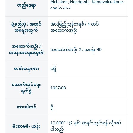
Aichi-ken, Handa-shi, Kamezakitakane-
တည်နေရာ
cho 2-20-7
ဖွဲ့စည်းပုံ / အထပ်
အားဖြည့်ကွန်ကရစ် / 4 ထပ်
အရေအတွက်
အဆောက်အဦး
အဆောက်အဦး /
အဆောက်အဦး 2 / အခန်း 40
အခန်းအရေအတွက်
ဓာတ်လှေကား
မရှိ
ဆောက်လုပ်ရေး
1967/08
ရက်စွဲ
ကားပါကင်
ရှိ
10,000～ (2 နှစ်) စာရင်းသွင်းရန် လိုအပ်
မီးအာမခံ- ယန်း
ပါသည်