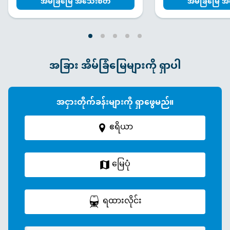
အိမ်ခြံမြေ အသေးစိတ်
အိမ်ခြံမြေ 
အခြား အိမ်ခြံမြေများကို ရှာပါ
အငှားတိုက်ခန်းများကို ရှာဖွေမည်။
ဧရိယာ
မြေပုံ
ရထားလိုင်း