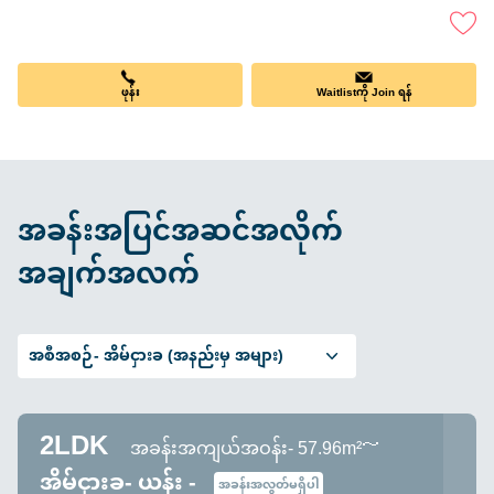
ဖုန်း
Waitlistကို Join ရန်
အခန်းအပြင်အဆင်အလိုက်
အချက်အလက်
အစီအစဉ်-
အိမ်ငှားခ (အနည်းမှ အများ)
2LDK
အခန်းအကျယ်အဝန်း- 57.96m²～
အိမ်ငှားခ- ယန်း -
အခန်းအလွတ်မရှိပါ