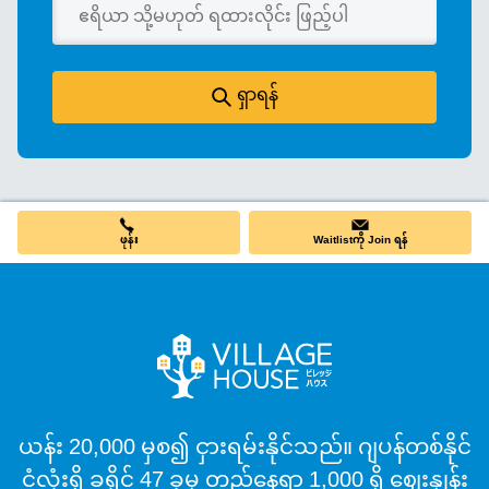
ရှာရန်
ဖုန်း
Waitlistကို Join ရန်
ယန်း 20,000 မှစ၍ ငှားရမ်းနိုင်သည်။ ဂျပန်တစ်နိုင်
ငံလုံးရှိ ခရိုင် 47 ခုမှ တည်နေရာ 1,000 ရှိ ဈေးနှုန်း