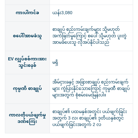
ကားပါကင်ခ
ယန်း3,080
စာချုပ် စည်းကမ်းချက်များ သို့မဟုတ်
စပေါ်/အာမခံသူ
အကဲဖြတ်မှုကြောင့် စပေါ် သို့မဟုတ် ပူးတွဲ
အာမခံပေးသူ လိုအပ်နိုင်ပါသည်
EV လျှပ်စစ်ကားအား
မရှိ
သွင်းစနစ်
အိမ်ငှားခနှင့် အခြားစာချုပ် စည်းကမ်းချက်
ကုမ္ပဏီ စာချုပ်
များ ကွဲပြားနိုင်သောကြောင့် ကုမ္ပဏီ စာချုပ်
များအတွက် စုံစမ်းမေးမြန်းပါ။
စာချုပ်၏ ပထမနှစ်အတွင်း ပယ်ဖျက်ခြင်း
ကာလတိုပယ်ဖျက်မှု
အတွက် 3 လ၊ စာချုပ်၏ ဒုတိယနှစ်တွင်
ဒဏ်ကြေး
ပယ်ဖျက်ခြင်းအတွက် 2 လ