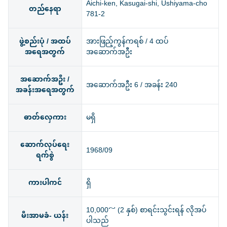
Aichi-ken, Kasugai-shi, Ushiyama-cho
တည်နေရာ
781-2
ဖွဲ့စည်းပုံ / အထပ်
အားဖြည့်ကွန်ကရစ် / 4 ထပ်
အရေအတွက်
အဆောက်အဦး
အဆောက်အဦး /
အဆောက်အဦး 6 / အခန်း 240
အခန်းအရေအတွက်
ဓာတ်လှေကား
မရှိ
ဆောက်လုပ်ရေး
1968/09
ရက်စွဲ
ကားပါကင်
ရှိ
10,000～ (2 နှစ်) စာရင်းသွင်းရန် လိုအပ်
မီးအာမခံ- ယန်း
ပါသည်