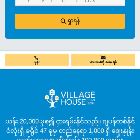
ရှာရန်
ဖုန်း
Waitlistကို Join ရန်
ယန်း 20,000 မှစ၍ ငှားရမ်းနိုင်သည်။ ဂျပန်တစ်နိုင်
ငံလုံးရှိ ခရိုင် 47 ခုမှ တည်နေရာ 1,000 ရှိ ဈေးနှုန်း