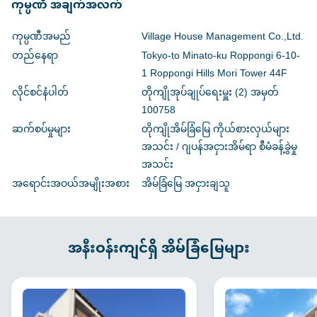
ကုမ္ပဏီ အချက်အလက်
ကုမ္ပဏီအမည်
Village House Management Co.,Ltd.
တည်နေရာ
Tokyo-to Minato-ku Roppongi 6-10-
1 Roppongi Hills Mori Tower 44F
လိုင်စင်နံပါတ်
တိုကျိုအုပ်ချုပ်ရေးမှူး (2) အမှတ်
100758
ဆက်စပ်မှုများ
တိုကျိုအိမ်ခြံမြေ ကိုယ်စားလှယ်များ
အသင်း / ဂျပန်အငှားအိမ်ရာ စီမံခန့်ခွဲမှု
အသင်း
အရောင်းအဝယ်အမျိုးအစား
အိမ်ခြံမြေ အငှားချသူ
အနီးဝန်းကျင်ရှိ အိမ်ခြံမြေများ