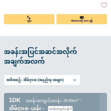
ဖုန်း
Waitlistကို Join ရန်
အခန်းအပြင်အဆင်အလိုက်
အချက်အလက်
အစီအစဉ်-
အိမ်ငှားခ (အနည်းမှ အများ)
1DK
အခန်းအကျယ်အဝန်း- 28.98m²～
အိမ်ငှားခ- ယန်း -
အခန်းအလွတ်မရှိပါ