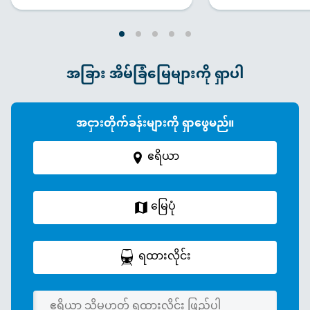
အခြား အိမ်ခြံမြေများကို ရှာပါ
အငှားတိုက်ခန်းများကို ရှာဖွေမည်။
ဧရိယာ
မြေပုံ
ရထားလိုင်း