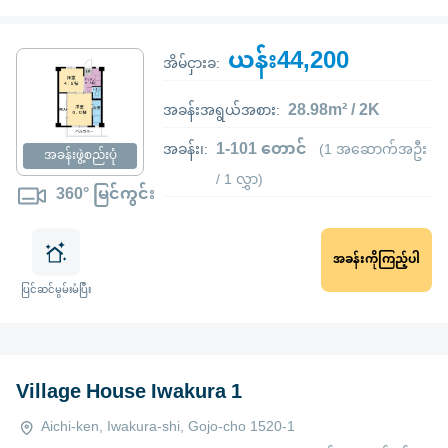
ယန်း44,200
အိမ်ငှားခ:
28.98m² / 2K
အခန်းအရွယ်အစား:
1-101 တောင်
အခန်း၊:
(1 အဆောက်အဦး
အခန်းဖွဲ့စည်းပုံ
/ 1 လွှာ)
360° မြင်ကွင်း
အခန်းကိုကြည့်ပါ
ပြင်ဆင်မွမ်းမံပြီး
Village House Iwakura 1
Aichi-ken, Iwakura-shi, Gojo-cho 1520-1