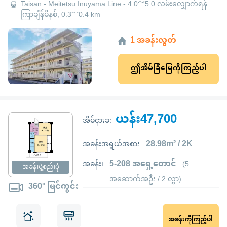
Taisan - Meitetsu Inuyama Line - 4.0～5.0 လမ်းလျှောက်ရန်
ကြာချိန်မိနစ်, 0.3～0.4 km
1 အခန်းလွတ်
ဤအိမ်ခြံမြေကိုကြည့်ပါ
ယန်း47,700
အိမ်ငှားခ:
28.98m² / 2K
အခန်းအရွယ်အစား:
5-208 အရှေ့တောင်
အခန်း၊:
(5
အခန်းဖွဲ့စည်းပုံ
အဆောက်အဦး / 2 လွှာ)
360° မြင်ကွင်း
အခန်းကိုကြည့်ပါ