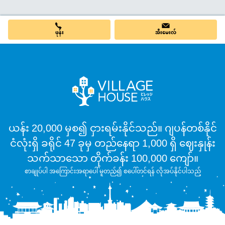
ဖုန်း
အီးမေးလ်
ယန်း 20,000 မှစ၍ ငှားရမ်းနိုင်သည်။ ဂျပန်တစ်နိုင်
ငံလုံးရှိ ခရိုင် 47 ခုမှ တည်နေရာ 1,000 ရှိ ဈေးနှုန်း
သက်သာသော တိုက်ခန်း 100,000 ကျော်။
စာချုပ်ပါ အကြောင်းအရာပေါ် မူတည်၍ စပေါ်တင်ရန် လိုအပ်နိုင်ပါသည်