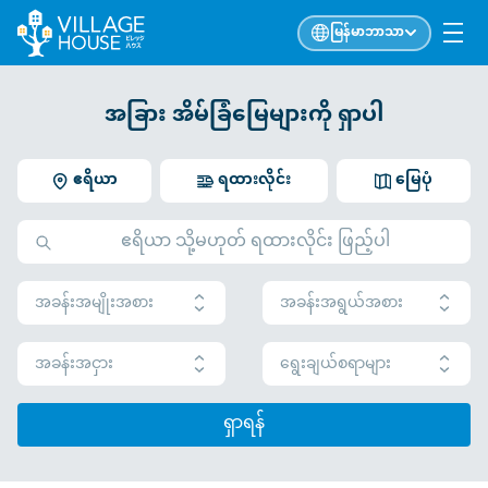
မြန်မာဘာသာ
အခြား အိမ်ခြံမြေများကို ရှာပါ
ဧရိယာ
ရထားလိုင်း
မြေပုံ
အခန်းအမျိုးအစား
အခန်းအရွယ်အစား
အခန်းအငှား
ရွေးချယ်စရာများ
ရှာရန်