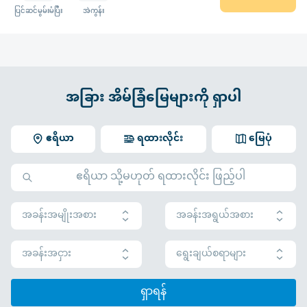
ပြင်ဆင်မွမ်းမံပြီး
အဲကွန်း
အခြား အိမ်ခြံမြေများကို ရှာပါ
ဧရိယာ
ရထားလိုင်း
မြေပုံ
အခန်းအမျိုးအစား
အခန်းအရွယ်အစား
အခန်းအငှား
ရွေးချယ်စရာများ
ရှာရန်