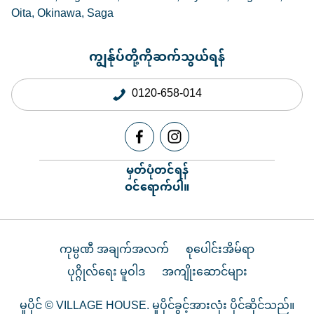
Oita
Okinawa
Saga
ကျွန်ုပ်တို့ကိုဆက်သွယ်ရန်
0120-658-014
မှတ်ပုံတင်ရန်
ဝင်ရောက်ပါ။
ကုမ္ပဏီ အချက်အလက်
စုပေါင်းအိမ်ရာ
ပုဂ္ဂိုလ်ရေး မူဝါဒ
အကျိုးဆောင်များ
မူပိုင် © VILLAGE HOUSE. မူပိုင်ခွင့်အားလုံး ပိုင်ဆိုင်သည်။