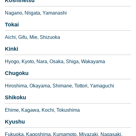
Koshinetsu
Nagano
Niigata
Yamanashi
Tokai
Aichi
Gifu
Mie
Shizuoka
Kinki
Hyogo
Kyoto
Nara
Osaka
Shiga
Wakayama
Chugoku
Hiroshima
Okayama
Shimane
Tottori
Yamaguchi
Shikoku
Ehime
Kagawa
Kochi
Tokushima
Kyushu
Fukuoka
Kagoshima
Kumamoto
Miyazaki
Nagasaki