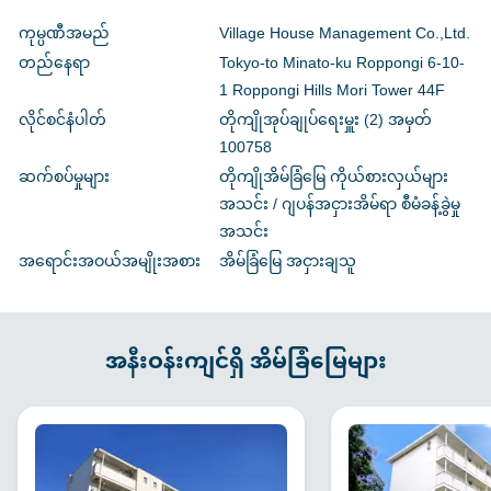
ကုမ္ပဏီအမည်
Village House Management Co.,Ltd.
တည်နေရာ
Tokyo-to Minato-ku Roppongi 6-10-
1 Roppongi Hills Mori Tower 44F
လိုင်စင်နံပါတ်
တိုကျိုအုပ်ချုပ်ရေးမှူး (2) အမှတ်
100758
ဆက်စပ်မှုများ
တိုကျိုအိမ်ခြံမြေ ကိုယ်စားလှယ်များ
အသင်း / ဂျပန်အငှားအိမ်ရာ စီမံခန့်ခွဲမှု
အသင်း
အရောင်းအဝယ်အမျိုးအစား
အိမ်ခြံမြေ အငှားချသူ
အနီးဝန်းကျင်ရှိ အိမ်ခြံမြေများ