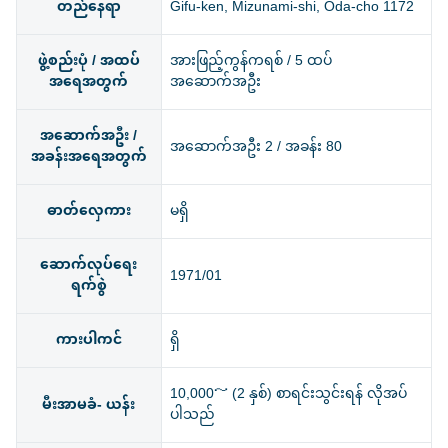
တည်နေရာ
Gifu-ken, Mizunami-shi, Oda-cho 1172
ဖွဲ့စည်းပုံ / အထပ်
အားဖြည့်ကွန်ကရစ် / 5 ထပ်
အရေအတွက်
အဆောက်အဦး
အဆောက်အဦး /
အဆောက်အဦး 2 / အခန်း 80
အခန်းအရေအတွက်
ဓာတ်လှေကား
မရှိ
ဆောက်လုပ်ရေး
1971/01
ရက်စွဲ
ကားပါကင်
ရှိ
10,000～ (2 နှစ်) စာရင်းသွင်းရန် လိုအပ်
မီးအာမခံ- ယန်း
ပါသည်