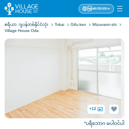
မြန်မာဘာသာ
ဧရိယာ:
ဂျပန်တစ်နိုင်ငံလုံး
Tokai
Gifu-ken
Mizunami-shi
Village House Oda
+12
*ပရိဘောဂ မပါဝင်ပါ