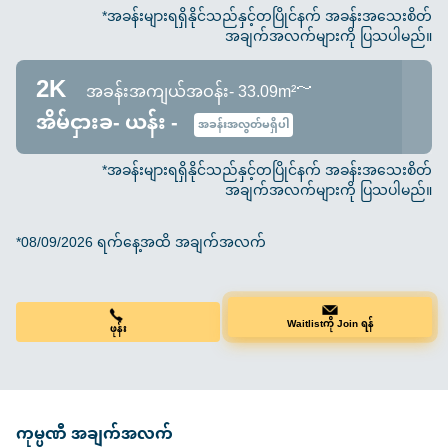
*အခန်းများရရှိနိုင်သည်နှင့်တပြိုင်နက် အခန်းအသေးစိတ်
အချက်အလက်များကို ပြသပါမည်။
2K
အခန်းအကျယ်အဝန်း- 33.09m²～
အိမ်ငှားခ- ယန်း -
အခန်းအလွတ်မရှိပါ
*အခန်းများရရှိနိုင်သည်နှင့်တပြိုင်နက် အခန်းအသေးစိတ်
အချက်အလက်များကို ပြသပါမည်။
*08/09/2026 ရက်နေ့အထိ အချက်အလက်
ဖုန်း
Waitlistကို Join ရန်
ကုမ္ပဏီ အချက်အလက်