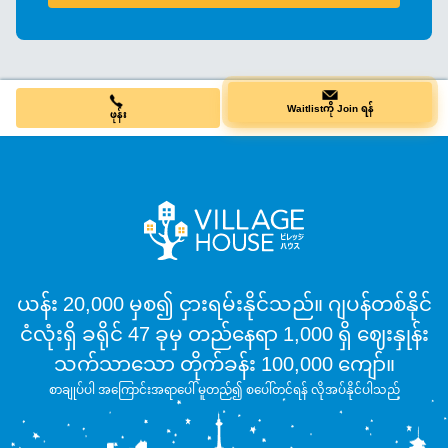
ဖုန်း
Waitlistကို Join ရန်
ယန်း 20,000 မှစ၍ ငှားရမ်းနိုင်သည်။ ဂျပန်တစ်နိုင်
ငံလုံးရှိ ခရိုင် 47 ခုမှ တည်နေရာ 1,000 ရှိ ဈေးနှုန်း
သက်သာသော တိုက်ခန်း 100,000 ကျော်။
စာချုပ်ပါ အကြောင်းအရာပေါ် မူတည်၍ စပေါ်တင်ရန် လိုအပ်နိုင်ပါသည်