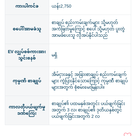
ကားပါကင်ခ
ယန်း2,750
စာချုပ် စည်းကမ်းချက်များ သို့မဟုတ်
စပေါ်/အာမခံသူ
အကဲဖြတ်မှုကြောင့် စပေါ် သို့မဟုတ် ပူးတွဲ
အာမခံပေးသူ လိုအပ်နိုင်ပါသည်
EV လျှပ်စစ်ကားအား
မရှိ
သွင်းစနစ်
အိမ်ငှားခနှင့် အခြားစာချုပ် စည်းကမ်းချက်
ကုမ္ပဏီ စာချုပ်
များ ကွဲပြားနိုင်သောကြောင့် ကုမ္ပဏီ စာချုပ်
များအတွက် စုံစမ်းမေးမြန်းပါ။
စာချုပ်၏ ပထမနှစ်အတွင်း ပယ်ဖျက်ခြင်း
ကာလတိုပယ်ဖျက်မှု
အတွက် 3 လ၊ စာချုပ်၏ ဒုတိယနှစ်တွင်
ဒဏ်ကြေး
ပယ်ဖျက်ခြင်းအတွက် 2 လ