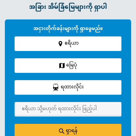
အခြား အိမ်ခြံမြေများကို ရှာပါ
အငှားတိုက်ခန်းများကို ရှာဖွေမည်။
ဧရိယာ
မြေပုံ
ရထားလိုင်း
ရှာရန်