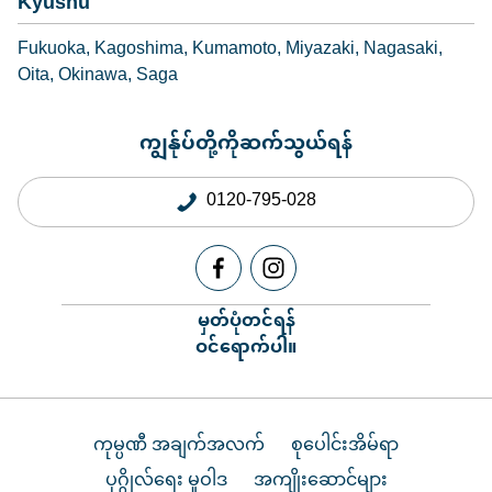
Kyushu
Fukuoka
Kagoshima
Kumamoto
Miyazaki
Nagasaki
Oita
Okinawa
Saga
ကျွန်ုပ်တို့ကိုဆက်သွယ်ရန်
0120-795-028
မှတ်ပုံတင်ရန်
ဝင်ရောက်ပါ။
ကုမ္ပဏီ အချက်အလက်
စုပေါင်းအိမ်ရာ
ပုဂ္ဂိုလ်ရေး မူဝါဒ
အကျိုးဆောင်များ