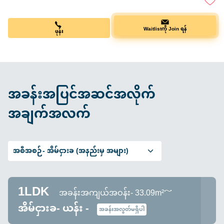
ဖုန်း
Waitlistကို Join ရန်
အခန်းအပြင်အဆင်အလိုက်
အချက်အလက်
အစီအစဉ်-
အိမ်ငှားခ (အနည်းမှ အများ)
1LDK
အခန်းအကျယ်အဝန်း- 33.09m²～
အိမ်ငှားခ- ယန်း -
အခန်းအလွတ်မရှိပါ