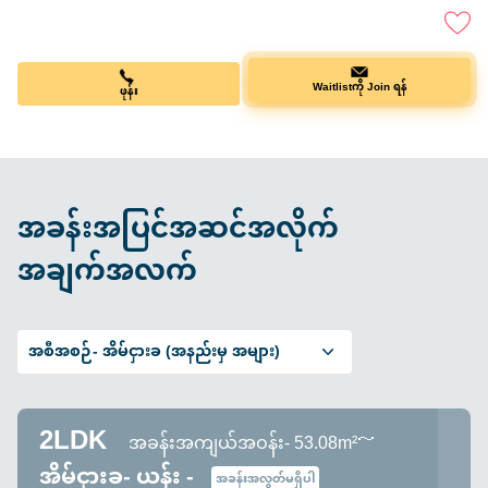
ဖုန်း
Waitlistကို Join ရန်
အခန်းအပြင်အဆင်အလိုက်
အချက်အလက်
အစီအစဉ်-
အိမ်ငှားခ (အနည်းမှ အများ)
2LDK
အခန်းအကျယ်အဝန်း- 53.08m²～
အိမ်ငှားခ- ယန်း -
အခန်းအလွတ်မရှိပါ