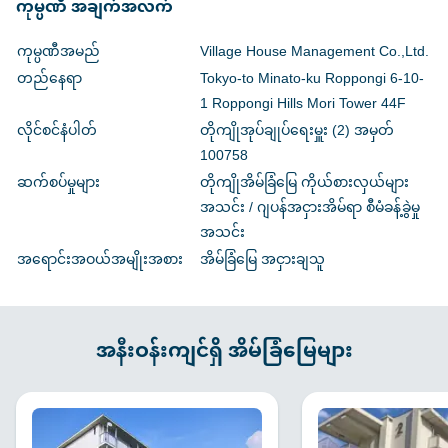
ကုမ္ပဏီ အချက်အလက်
ကုမ္ပဏီအမည်
Village House Management Co.,Ltd.
တည်နေရာ
Tokyo-to Minato-ku Roppongi 6-10-
1 Roppongi Hills Mori Tower 44F
လိုင်စင်နံပါတ်
တိုကျိုအုပ်ချုပ်ရေးမှူး (2) အမှတ်
100758
ဆက်စပ်မှုများ
တိုကျိုအိမ်ခြံမြေ ကိုယ်စားလှယ်များ
အသင်း / ဂျပန်အငှားအိမ်ရာ စီမံခန့်ခွဲမှု
အသင်း
အရောင်းအဝယ်အမျိုးအစား
အိမ်ခြံမြေ အငှားချသူ
အနီးဝန်းကျင်ရှိ အိမ်ခြံမြေများ