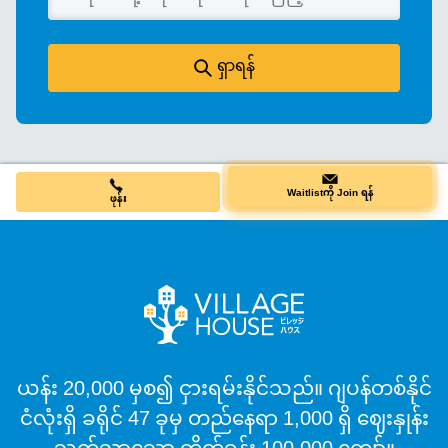
ရှာရန်
ဖုန်း
Waitlistကို Join ရန်
ယန်း 20,000 မှစ၍ ငှားရမ်းနိုင်သည်။ ဂျပန်တစ်နိုင်
ငံလုံးရှိ ခရိုင် 47 ခုမှ တည်နေရာ 1,000 ရှိ ဈေးနှုန်း