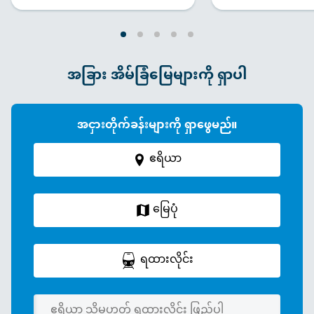
အခြား အိမ်ခြံမြေများကို ရှာပါ
အငှားတိုက်ခန်းများကို ရှာဖွေမည်။
ဧရိယာ
မြေပုံ
ရထားလိုင်း