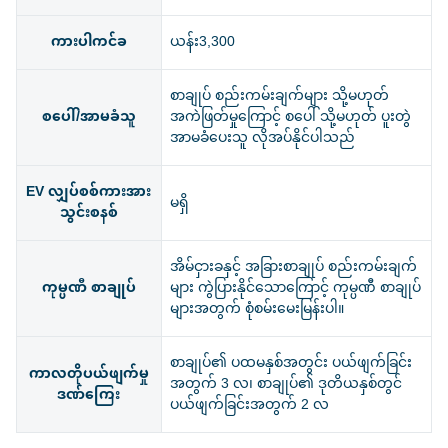
ကားပါကင်ခ
ယန်း3,300
စာချုပ် စည်းကမ်းချက်များ သို့မဟုတ်
စပေါ်/အာမခံသူ
အကဲဖြတ်မှုကြောင့် စပေါ် သို့မဟုတ် ပူးတွဲ
အာမခံပေးသူ လိုအပ်နိုင်ပါသည်
EV လျှပ်စစ်ကားအား
မရှိ
သွင်းစနစ်
အိမ်ငှားခနှင့် အခြားစာချုပ် စည်းကမ်းချက်
ကုမ္ပဏီ စာချုပ်
များ ကွဲပြားနိုင်သောကြောင့် ကုမ္ပဏီ စာချုပ်
များအတွက် စုံစမ်းမေးမြန်းပါ။
စာချုပ်၏ ပထမနှစ်အတွင်း ပယ်ဖျက်ခြင်း
ကာလတိုပယ်ဖျက်မှု
အတွက် 3 လ၊ စာချုပ်၏ ဒုတိယနှစ်တွင်
ဒဏ်ကြေး
ပယ်ဖျက်ခြင်းအတွက် 2 လ