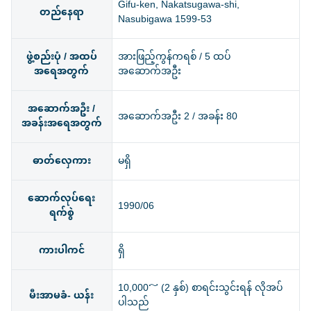
Gifu-ken, Nakatsugawa-shi,
တည်နေရာ
Nasubigawa 1599-53
ဖွဲ့စည်းပုံ / အထပ်
အားဖြည့်ကွန်ကရစ် / 5 ထပ်
အရေအတွက်
အဆောက်အဦး
အဆောက်အဦး /
အဆောက်အဦး 2 / အခန်း 80
အခန်းအရေအတွက်
ဓာတ်လှေကား
မရှိ
ဆောက်လုပ်ရေး
1990/06
ရက်စွဲ
ကားပါကင်
ရှိ
10,000～ (2 နှစ်) စာရင်းသွင်းရန် လိုအပ်
မီးအာမခံ- ယန်း
ပါသည်