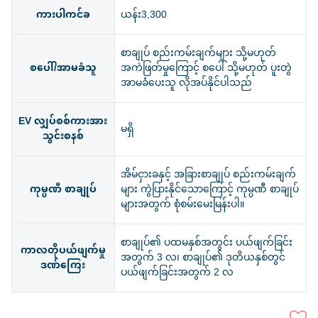
ကားပါကင်ခ
ယန်း3,300
စာချုပ် စည်းကမ်းချက်များ သို့မဟုတ်
စပေါ်/အာမခံသူ
အကဲဖြတ်မှုကြောင့် စပေါ် သို့မဟုတ် ပူးတွဲ
အာမခံပေးသူ လိုအပ်နိုင်ပါသည်
EV လျှပ်စစ်ကားအား
မရှိ
သွင်းစနစ်
အိမ်ငှားခနှင့် အခြားစာချုပ် စည်းကမ်းချက်
ကုမ္ပဏီ စာချုပ်
များ ကွဲပြားနိုင်သောကြောင့် ကုမ္ပဏီ စာချုပ်
များအတွက် စုံစမ်းမေးမြန်းပါ။
စာချုပ်၏ ပထမနှစ်အတွင်း ပယ်ဖျက်ခြင်း
ကာလတိုပယ်ဖျက်မှု
အတွက် 3 လ၊ စာချုပ်၏ ဒုတိယနှစ်တွင်
ဒဏ်ကြေး
ပယ်ဖျက်ခြင်းအတွက် 2 လ