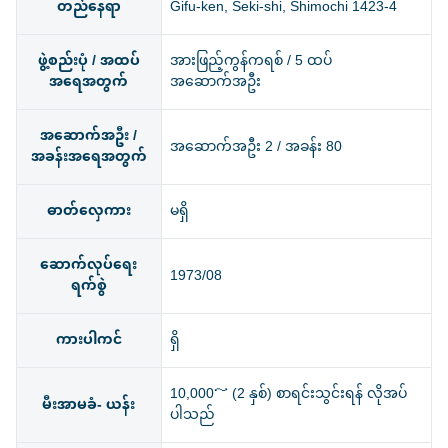
တည်နေရာ
Gifu-ken, Seki-shi, Shimochi 1423-4
ဖွဲ့စည်းပုံ / အထပ်
အားဖြည့်ကွန်ကရစ် / 5 ထပ်
အရေအတွက်
အဆောက်အဦး
အဆောက်အဦး /
အဆောက်အဦး 2 / အခန်း 80
အခန်းအရေအတွက်
ဓာတ်လှေကား
မရှိ
ဆောက်လုပ်ရေး
1973/08
ရက်စွဲ
ကားပါကင်
ရှိ
10,000～ (2 နှစ်) စာရင်းသွင်းရန် လိုအပ်
မီးအာမခံ- ယန်း
ပါသည်