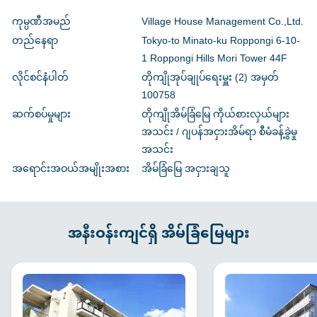
ကုမ္ပဏီအမည်
Village House Management Co.,Ltd.
တည်နေရာ
Tokyo-to Minato-ku Roppongi 6-10-
1 Roppongi Hills Mori Tower 44F
လိုင်စင်နံပါတ်
တိုကျိုအုပ်ချုပ်ရေးမှူး (2) အမှတ်
100758
ဆက်စပ်မှုများ
တိုကျိုအိမ်ခြံမြေ ကိုယ်စားလှယ်များ
အသင်း / ဂျပန်အငှားအိမ်ရာ စီမံခန့်ခွဲမှု
အသင်း
အရောင်းအဝယ်အမျိုးအစား
အိမ်ခြံမြေ အငှားချသူ
အနီးဝန်းကျင်ရှိ အိမ်ခြံမြေများ