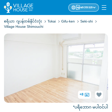
မြန်မာဘာသာ
ဧရိယာ:
ဂျပန်တစ်နိုင်ငံလုံး
Tokai
Gifu-ken
Seki-shi
Village House Shimouchi
+8
*ပရိဘောဂ မပါဝင်ပါ