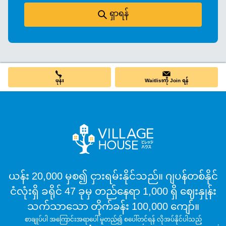
ရှာရန်
ဖုန်း
Waitlistကို Join ရန်
ယန်း 20,000 မှစ၍ ငှားရမ်းနိုင်သည်။ ဂျပန်တစ်နိုင်
ငံလုံးရှိ ခရိုင် 47 ခုမှ တည်နေရာ 1,000 ရှိ ဈေးနှုန်း
သက်သာသော တိုက်ခန်း 100,000 ကျော်။
စာချုပ်ပါ အကြောင်းအရာပေါ် မူတည်၍ စပေါ်တင်ရန် လိုအပ်နိုင်ပါသည်