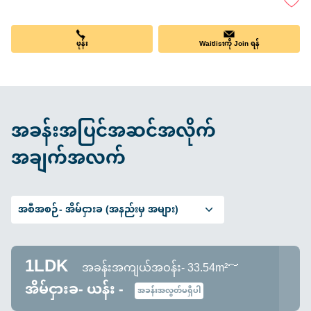
ဖုန်း
Waitlistကို Join ရန်
အခန်းအပြင်အဆင်အလိုက်
အချက်အလက်
အစီအစဉ်-
အိမ်ငှားခ (အနည်းမှ အများ)
1LDK
အခန်းအကျယ်အဝန်း- 33.54m²～
အိမ်ငှားခ- ယန်း -
အခန်းအလွတ်မရှိပါ