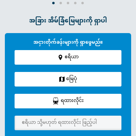
အခြား အိမ်ခြံမြေများကို ရှာပါ
အငှားတိုက်ခန်းများကို ရှာဖွေမည်။
ဧရိယာ
မြေပုံ
ရထားလိုင်း