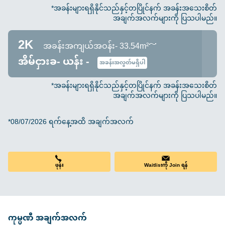
*အခန်းများရရှိနိုင်သည်နှင့်တပြိုင်နက် အခန်းအသေးစိတ်
အချက်အလက်များကို ပြသပါမည်။
2K
အခန်းအကျယ်အဝန်း- 33.54m²～
အိမ်ငှားခ- ယန်း -
အခန်းအလွတ်မရှိပါ
*အခန်းများရရှိနိုင်သည်နှင့်တပြိုင်နက် အခန်းအသေးစိတ်
အချက်အလက်များကို ပြသပါမည်။
*08/07/2026 ရက်နေ့အထိ အချက်အလက်
ဖုန်း
Waitlistကို Join ရန်
ကုမ္ပဏီ အချက်အလက်