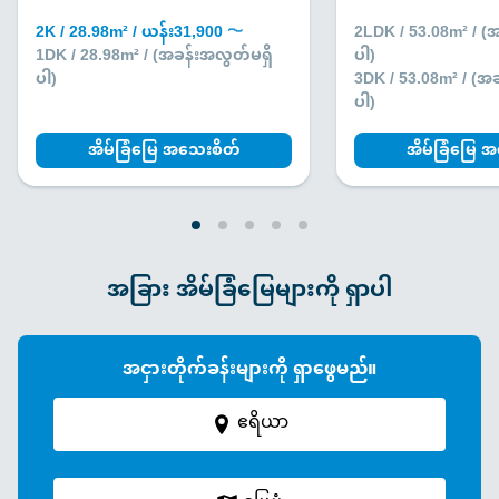
2K / 28.98m² / ယန်း31,900 〜
2LDK / 53.08m² / (
1DK / 28.98m² / (အခန်းအလွတ်မရှိ
ပါ)
ပါ)
3DK / 53.08m² / (အ
ပါ)
အိမ်ခြံမြေ အသေးစိတ်
အိမ်ခြံမြေ 
အခြား အိမ်ခြံမြေများကို ရှာပါ
အငှားတိုက်ခန်းများကို ရှာဖွေမည်။
ဧရိယာ