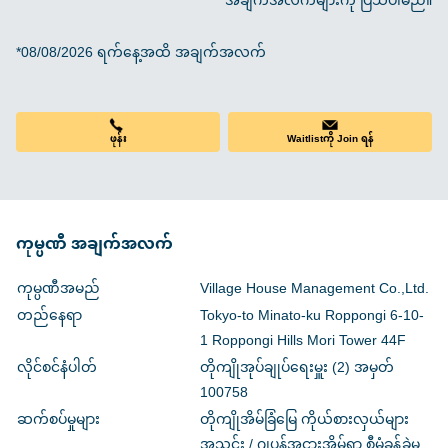
အချက်အလက်များကို ပြသပါမည်။
*08/08/2026 ရက်နေ့အထိ အချက်အလက်
ဖုန်း
Waitlistကို Join ရန်
ကုမ္ပဏီ အချက်အလက်
ကုမ္ပဏီအမည်
Village House Management Co.,Ltd.
တည်နေရာ
Tokyo-to Minato-ku Roppongi 6-10-
1 Roppongi Hills Mori Tower 44F
လိုင်စင်နံပါတ်
တိုကျိုအုပ်ချုပ်ရေးမှူး (2) အမှတ်
100758
ဆက်စပ်မှုများ
တိုကျိုအိမ်ခြံမြေ ကိုယ်စားလှယ်များ
အသင်း / ဂျပန်အငှားအိမ်ရာ စီမံခန့်ခွဲမှု