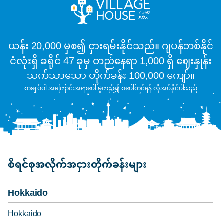
ယန်း 20,000 မှစ၍ ငှားရမ်းနိုင်သည်။ ဂျပန်တစ်နိုင်
ငံလုံးရှိ ခရိုင် 47 ခုမှ တည်နေရာ 1,000 ရှိ ဈေးနှုန်း
သက်သာသော တိုက်ခန်း 100,000 ကျော်။
စာချုပ်ပါ အကြောင်းအရာပေါ် မူတည်၍ စပေါ်တင်ရန် လိုအပ်နိုင်ပါသည်
စီရင်စုအလိုက်အငှားတိုက်ခန်းများ
Hokkaido
Hokkaido