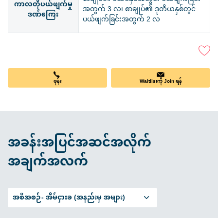
ကာလတိုပယ်ဖျက်မှု
အတွက် 3 လ၊ စာချုပ်၏ ဒုတိယနှစ်တွင်
ဒဏ်ကြေး
ပယ်ဖျက်ခြင်းအတွက် 2 လ
ဖုန်း
Waitlistကို Join ရန်
အခန်းအပြင်အဆင်အလိုက်
အချက်အလက်
အစီအစဉ်-
အိမ်ငှားခ (အနည်းမှ အများ)