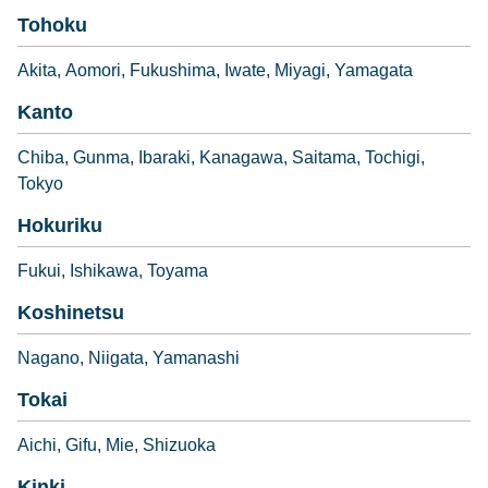
Tohoku
Akita
Aomori
Fukushima
Iwate
Miyagi
Yamagata
Kanto
Chiba
Gunma
Ibaraki
Kanagawa
Saitama
Tochigi
Tokyo
Hokuriku
Fukui
Ishikawa
Toyama
Koshinetsu
Nagano
Niigata
Yamanashi
Tokai
Aichi
Gifu
Mie
Shizuoka