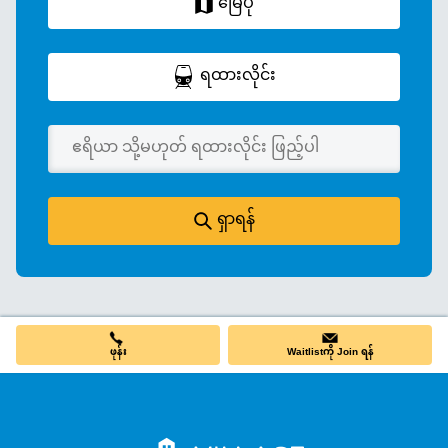
မြေပုံ
ရထားလိုင်း
ရှာရန်
ဖုန်း
Waitlistကို Join ရန်