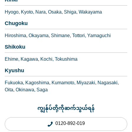
Kinki
Hyogo
Kyoto
Nara
Osaka
Shiga
Wakayama
Chugoku
Hiroshima
Okayama
Shimane
Tottori
Yamaguchi
Shikoku
Ehime
Kagawa
Kochi
Tokushima
Kyushu
Fukuoka
Kagoshima
Kumamoto
Miyazaki
Nagasaki
Oita
Okinawa
Saga
ကျွန်ုပ်တို့ကိုဆက်သွယ်ရန်
0120-892-019