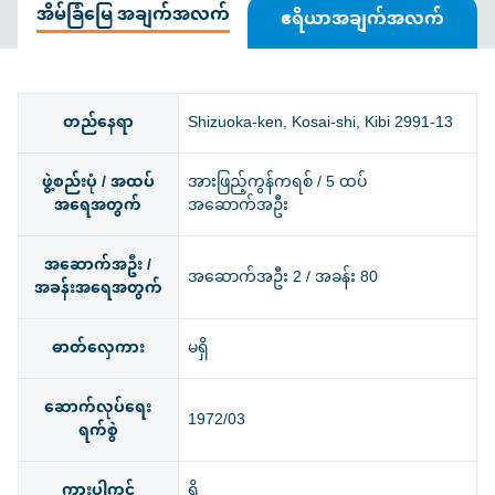
အိမ်ခြံမြေ အချက်အလက်
ဧရိယာအချက်အလက်
တည်နေရာ
Shizuoka-ken, Kosai-shi, Kibi 2991-13
ဖွဲ့စည်းပုံ / အထပ်
အားဖြည့်ကွန်ကရစ် / 5 ထပ်
အရေအတွက်
အဆောက်အဦး
အဆောက်အဦး /
အဆောက်အဦး 2 / အခန်း 80
အခန်းအရေအတွက်
ဓာတ်လှေကား
မရှိ
ဆောက်လုပ်ရေး
1972/03
ရက်စွဲ
ကားပါကင်
ရှိ