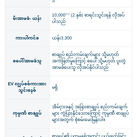
10,000～ (2 နှစ်) စာရင်းသွင်းရန် လိုအပ်
မီးအာမခံ- ယန်း
ပါသည်
ကားပါကင်ခ
ယန်း3,300
စာချုပ် စည်းကမ်းချက်များ သို့မဟုတ်
စပေါ်/အာမခံသူ
အကဲဖြတ်မှုကြောင့် စပေါ် သို့မဟုတ် ပူးတွဲ
အာမခံပေးသူ လိုအပ်နိုင်ပါသည်
EV လျှပ်စစ်ကားအား
မရှိ
သွင်းစနစ်
အိမ်ငှားခနှင့် အခြားစာချုပ် စည်းကမ်းချက်
ကုမ္ပဏီ စာချုပ်
များ ကွဲပြားနိုင်သောကြောင့် ကုမ္ပဏီ စာချုပ်
များအတွက် စုံစမ်းမေးမြန်းပါ။
စာချုပ်၏ ပထမနှစ်အတွင်း ပယ်ဖျက်ခြင်း