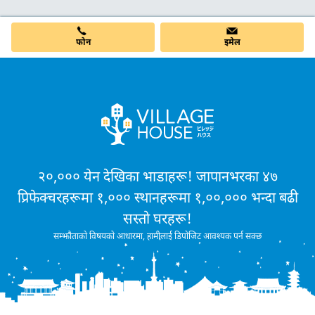
फोन
इमेल
२०,००० येन देखिका भाडाहरू! जापानभरका ४७
प्रिफेक्चरहरूमा १,००० स्थानहरूमा १,००,००० भन्दा बढी
सस्तो घरहरू!
सम्झौताको विषयको आधारमा, हामीलाई डिपोजिट आवश्यक पर्न सक्छ