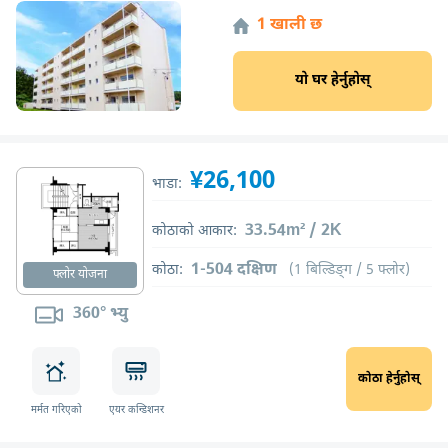
1 खाली छ
यो घर हेर्नुहोस्
¥26,100
भाडा:
33.54m² / 2K
कोठाको आकार:
1-504 दक्षिण
कोठा:
(1 बिल्डिङ्ग / 5 फ्लोर)
फ्लोर योजना
360° भ्यु
कोठा हेर्नुहोस्
मर्मत गरिएको
एयर कन्डिशनर