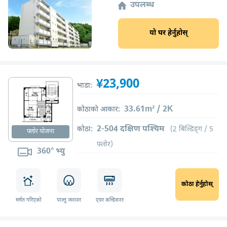
उपलब्ध
यो घर हेर्नुहोस्
¥23,900
भाडा:
33.61m² / 2K
कोठाको आकार:
2-504 दक्षिण पश्चिम
कोठा:
(2 बिल्डिङ्ग / 5
फ्लोर योजना
फ्लोर)
360° भ्यु
कोठा हेर्नुहोस्
मर्मत गरिएको
पाल्तु जनावर
एयर कन्डिशनर