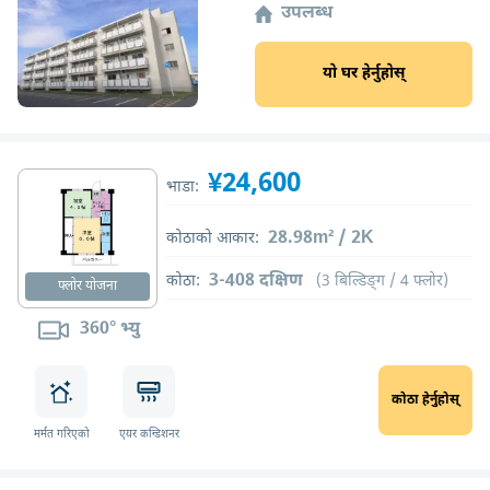
उपलब्ध
यो घर हेर्नुहोस्
¥24,600
भाडा:
28.98m² / 2K
कोठाको आकार:
3-408 दक्षिण
कोठा:
(3 बिल्डिङ्ग / 4 फ्लोर)
फ्लोर योजना
360° भ्यु
कोठा हेर्नुहोस्
मर्मत गरिएको
एयर कन्डिशनर