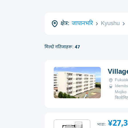
क्षेत्र:
जापानभरि
Kyushu
मिल्दो नतिजाहरू:
47
Villa
Fukuok
Idemits
Mojiko
किलोमि
¥27,
भाडा: