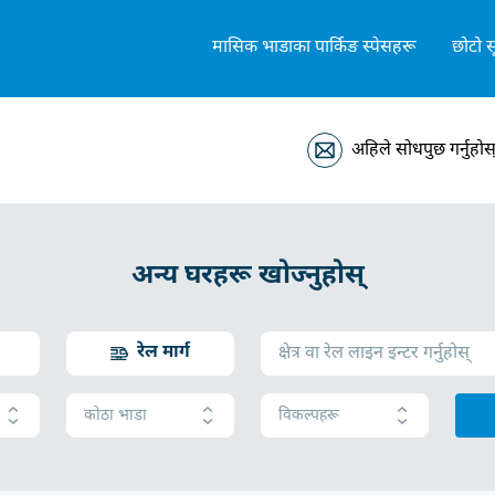
मासिक भाडाका पार्किङ स्पेसहरू
छोटो स
अहिले सोधपुछ गर्नुहोस
अन्य घरहरू खोज्नुहोस्
रेल मार्ग
कोठा भाडा
विकल्पहरू