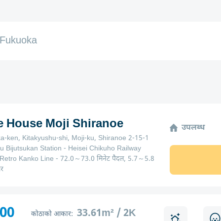
Fukuoka
ge House Moji Shiranoe
उपलब्ध
a-ken, Kitakyushu-shi, Moji-ku, Shiranoe 2-15-1
u Bijutsukan Station - Heisei Chikuho Railway
 Retro Kanko Line - 72.0～73.0 मिनेट पैदल, 5.7～5.8
टर
300
33.61m² / 2K
कोठाको आकार: