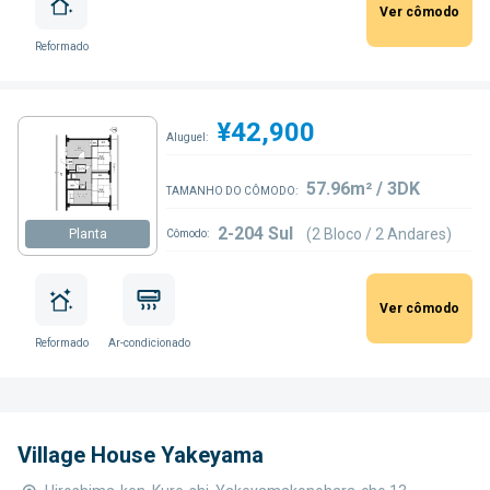
Ver cômodo
Reformado
¥42,900
Aluguel:
57.96m² / 3DK
TAMANHO DO CÔMODO:
2-204 Sul
(2 Bloco / 2 Andares)
Planta
Cômodo:
Ver cômodo
Reformado
Ar-condicionado
Village House Yakeyama