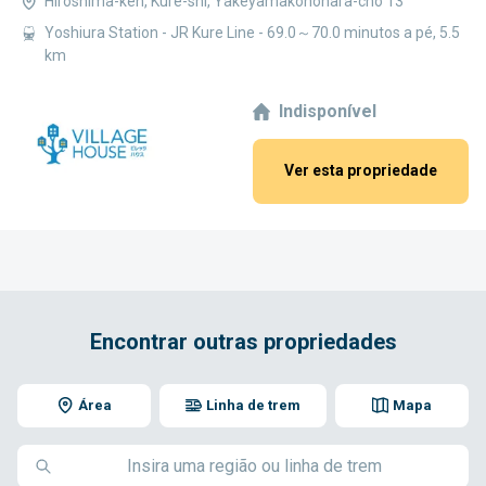
Hiroshima-ken, Kure-shi, Yakeyamakonohara-cho 13
Yoshiura Station - JR Kure Line - 69.0～70.0 minutos a pé, 5.5
km
Indisponível
Ver esta propriedade
Encontrar outras propriedades
Área
Linha de trem
Mapa