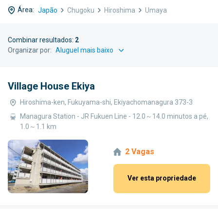
Área:
Japão
Chugoku
Hiroshima
Umaya
Combinar resultados:
2
Organizar por:
Village House Ekiya
Hiroshima-ken, Fukuyama-shi, Ekiyachomanagura 373-3
Managura Station - JR Fukuen Line - 12.0～14.0 minutos a pé,
1.0～1.1 km
2 Vagas
Ver esta propriedade