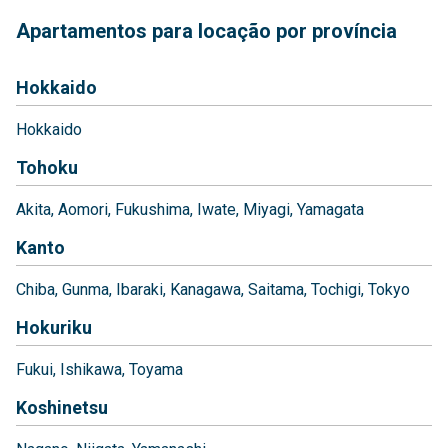
Apartamentos para locação por província
Hokkaido
Hokkaido
Tohoku
Akita
Aomori
Fukushima
Iwate
Miyagi
Yamagata
Kanto
Chiba
Gunma
Ibaraki
Kanagawa
Saitama
Tochigi
Tokyo
Hokuriku
Fukui
Ishikawa
Toyama
Koshinetsu