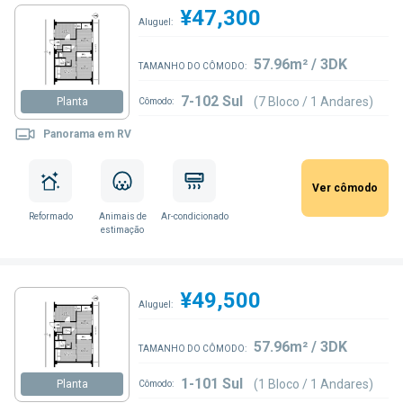
¥47,300
Aluguel:
57.96m² / 3DK
TAMANHO DO CÔMODO:
7-102 Sul
(7 Bloco / 1 Andares)
Planta
Cômodo:
Panorama em RV
Ver cômodo
Reformado
Animais de
Ar-condicionado
estimação
¥49,500
Aluguel:
57.96m² / 3DK
TAMANHO DO CÔMODO:
1-101 Sul
(1 Bloco / 1 Andares)
Planta
Cômodo: