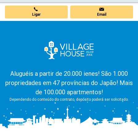
Ligar
Email
Aluguéis a partir de 20.000 ienes! São 1.000
propriedades em 47 províncias do Japão! Mais
de 100.000 apartmentos!
Dependendo do conteúdo do contrato, depósito poderá ser solicitado.