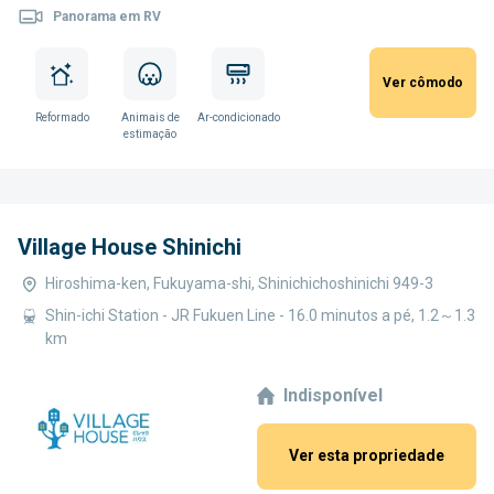
Panorama em RV
Ver cômodo
Reformado
Animais de
Ar-condicionado
estimação
Village House Shinichi
Hiroshima-ken, Fukuyama-shi, Shinichichoshinichi 949-3
Shin-ichi Station - JR Fukuen Line - 16.0 minutos a pé, 1.2～1.3
km
Indisponível
Ver esta propriedade