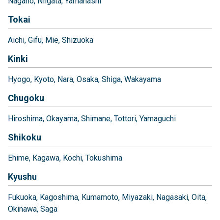
Nagano
Niigata
Yamanashi
Tokai
Aichi
Gifu
Mie
Shizuoka
Kinki
Hyogo
Kyoto
Nara
Osaka
Shiga
Wakayama
Chugoku
Hiroshima
Okayama
Shimane
Tottori
Yamaguchi
Shikoku
Ehime
Kagawa
Kochi
Tokushima
Kyushu
Fukuoka
Kagoshima
Kumamoto
Miyazaki
Nagasaki
Oita
Okinawa
Saga