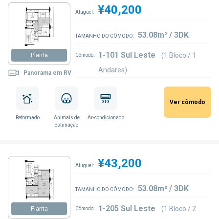
¥40,200
Aluguel:
53.08m² / 3DK
TAMANHO DO CÔMODO:
1-101 Sul Leste
(1 Bloco / 1
Planta
Cômodo:
Andares)
Panorama em RV
Ver cômodo
Reformado
Animais de
Ar-condicionado
estimação
¥43,200
Aluguel:
53.08m² / 3DK
TAMANHO DO CÔMODO:
1-205 Sul Leste
(1 Bloco / 2
Planta
Cômodo: