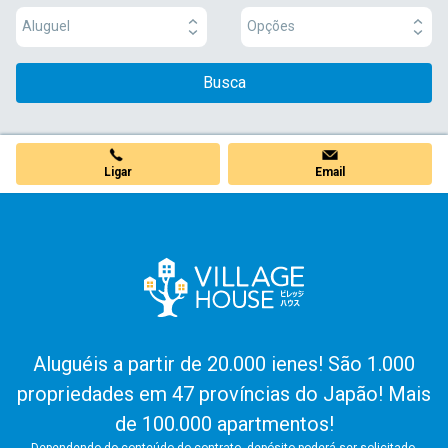
Aluguel
Opções
Busca
Ligar
Email
Aluguéis a partir de 20.000 ienes! São 1.000
propriedades em 47 províncias do Japão! Mais
de 100.000 apartmentos!
Dependendo do conteúdo do contrato, depósito poderá ser solicitado.