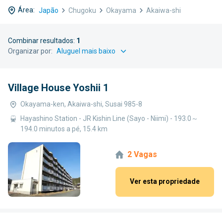
Área:
Japão
Chugoku
Okayama
Akaiwa-shi
Combinar resultados:
1
Organizar por:
Village House Yoshii 1
Okayama-ken, Akaiwa-shi, Susai 985-8
Hayashino Station - JR Kishin Line (Sayo - Niimi) - 193.0～
194.0 minutos a pé, 15.4 km
2 Vagas
Ver esta propriedade