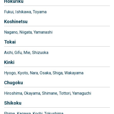
Hokuriku
Fukui
Ishikawa
Toyama
Koshinetsu
Nagano
Niigata
Yamanashi
Tokai
Aichi
Gifu
Mie
Shizuoka
Kinki
Hyogo
Kyoto
Nara
Osaka
Shiga
Wakayama
Chugoku
Hiroshima
Okayama
Shimane
Tottori
Yamaguchi
Shikoku
Ehime
Kagawa
Kochi
Tokushima