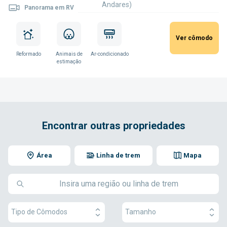
Andares)
Panorama em RV
Ver cômodo
Reformado
Animais de
Ar-condicionado
estimação
Encontrar outras propriedades
Área
Linha de trem
Mapa
Tipo de Cômodos
Tamanho