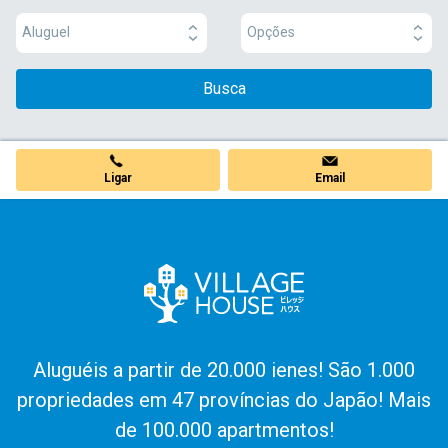
Aluguel
Opções
Busca
Ligar
Email
Aluguéis a partir de 20.000 ienes! São 1.000
propriedades em 47 províncias do Japão! Mais
de 100.000 apartmentos!