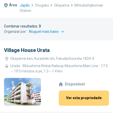
Área:
Japão
Chugoku
Okayama
Mitsubishijikomae
Station
Combinar resultados:
3
Organizar por:
Village House Urata
Okayama-ken, Kurashiki-shi, Fukudachourata 1824-4
Urada - Mizushima Rinkai Railway Mizushima Main Line - 17.0
～19.0 minutos a pé, 1.3～1.4 km
Disponível
Ver esta propriedade