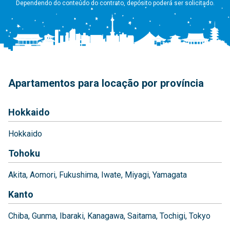
Dependendo do conteúdo do contrato, depósito poderá ser solicitado.
Apartamentos para locação por província
Hokkaido
Hokkaido
Tohoku
Akita
Aomori
Fukushima
Iwate
Miyagi
Yamagata
Kanto
Chiba
Gunma
Ibaraki
Kanagawa
Saitama
Tochigi
Tokyo