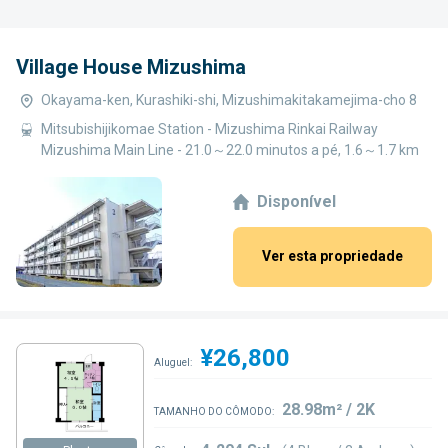
Village House Mizushima
Okayama-ken, Kurashiki-shi, Mizushimakitakamejima-cho 8
Mitsubishijikomae Station - Mizushima Rinkai Railway
Mizushima Main Line - 21.0～22.0 minutos a pé, 1.6～1.7 km
Disponível
Ver esta propriedade
¥26,800
Aluguel:
28.98m² / 2K
TAMANHO DO CÔMODO: