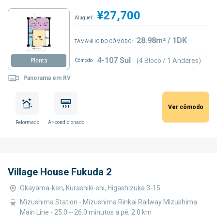
¥27,700
Aluguel:
28.98m² / 1DK
TAMANHO DO CÔMODO:
4-107 Sul
(4 Bloco / 1 Andares)
Planta
Cômodo:
Panorama em RV
Ver cômodo
Reformado
Ar-condicionado
Village House Fukuda 2
Okayama-ken, Kurashiki-shi, Higashizuka 3-15
Mizushima Station - Mizushima Rinkai Railway Mizushima
Main Line - 25.0～26.0 minutos a pé, 2.0 km