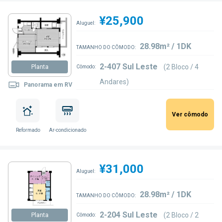
¥25,900
Aluguel:
28.98m² / 1DK
TAMANHO DO CÔMODO:
2-407 Sul Leste
(2 Bloco / 4
Planta
Cômodo:
Andares)
Panorama em RV
Ver cômodo
Reformado
Ar-condicionado
¥31,000
Aluguel:
28.98m² / 1DK
TAMANHO DO CÔMODO:
2-204 Sul Leste
(2 Bloco / 2
Planta
Cômodo: