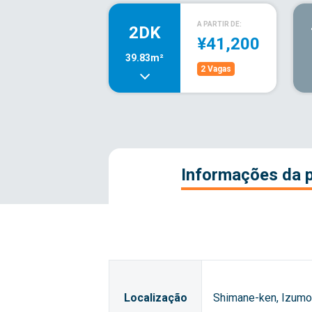
A PARTIR DE:
2DK
¥41,200
39.83m²
2 Vagas
Informações da 
Localização
Shimane-ken, Izumo-