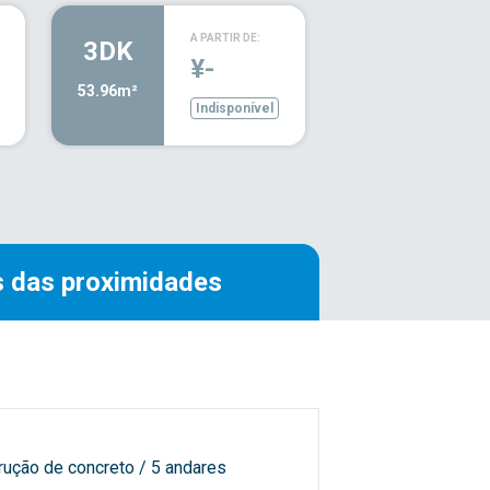
A PARTIR DE:
3DK
¥-
53.96m²
Indisponível
 das proximidades
rução de concreto / 5 andares