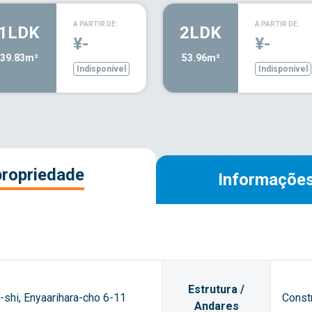
A PARTIR DE:
A PARTIR DE:
1LDK
2LDK
¥-
¥-
39.83m²
53.96m²
Indisponível
Indisponível
propriedade
Informações
Estrutura /
shi, Enyaarihara-cho 6-11
Const
Andares