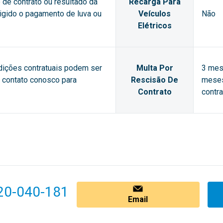
de contrato ou resultado da
Recarga Para
xigido o pagamento de luva ou
Veículos
Não
Elétricos
dições contratuais podem ser
Multa Por
3 mes
m contato conosco para
Rescisão De
meses
Contrato
contra
20-040-181
Email