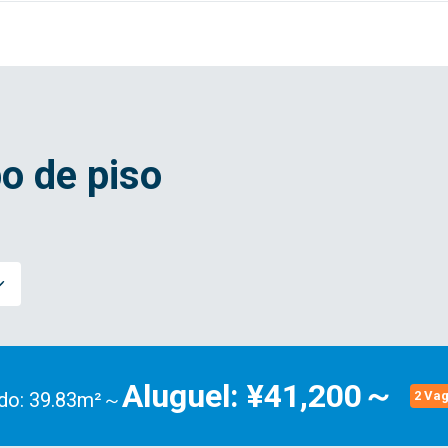
o de piso
Aluguel: ¥41,200～
do: 39.83m²～
2 Va