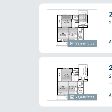
2
A
Veja as fotos
2
A
Veja as fotos