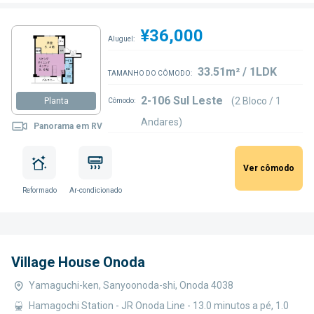
¥36,000
Aluguel:
33.51m² / 1LDK
TAMANHO DO CÔMODO:
2-106 Sul Leste
(2 Bloco / 1
Planta
Cômodo:
Andares)
Panorama em RV
Ver cômodo
Reformado
Ar-condicionado
Village House Onoda
Yamaguchi-ken, Sanyoonoda-shi, Onoda 4038
Hamagochi Station - JR Onoda Line - 13.0 minutos a pé, 1.0