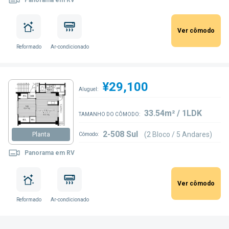
Ver cômodo
Reformado
Ar-condicionado
¥29,100
Aluguel:
33.54m² / 1LDK
TAMANHO DO CÔMODO:
2-508 Sul
(2 Bloco / 5 Andares)
Planta
Cômodo:
Panorama em RV
Ver cômodo
Reformado
Ar-condicionado