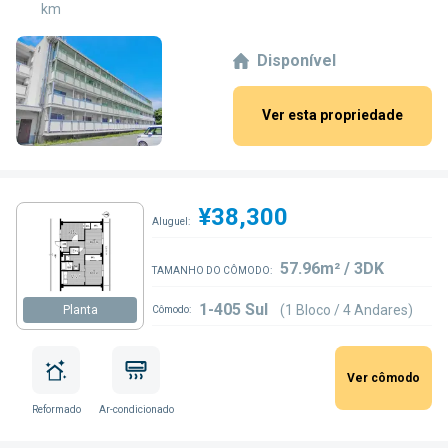
km
Disponível
Ver esta propriedade
¥38,300
Aluguel:
57.96m² / 3DK
TAMANHO DO CÔMODO:
1-405 Sul
(1 Bloco / 4 Andares)
Planta
Cômodo:
Ver cômodo
Reformado
Ar-condicionado