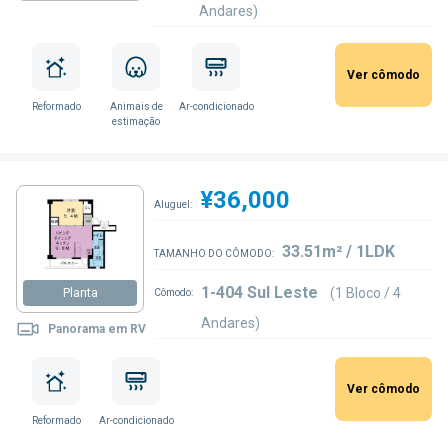
Andares)
Ver cômodo
Reformado
Animais de
Ar-condicionado
estimação
¥36,000
Aluguel:
33.51m² / 1LDK
TAMANHO DO CÔMODO:
1-404 Sul Leste
(1 Bloco / 4
Planta
Cômodo:
Andares)
Panorama em RV
Ver cômodo
Reformado
Ar-condicionado