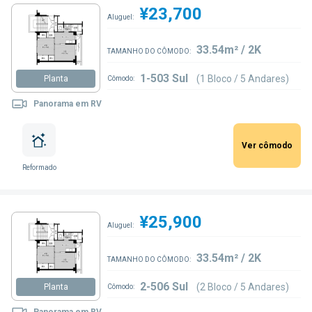
¥23,700
Aluguel:
33.54m² / 2K
TAMANHO DO CÔMODO:
1-503 Sul
(1 Bloco / 5 Andares)
Planta
Cômodo:
Panorama em RV
Ver cômodo
Reformado
¥25,900
Aluguel:
33.54m² / 2K
TAMANHO DO CÔMODO:
2-506 Sul
(2 Bloco / 5 Andares)
Planta
Cômodo:
Panorama em RV