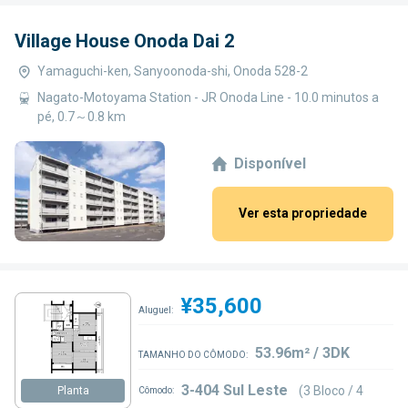
Village House Onoda Dai 2
Yamaguchi-ken, Sanyoonoda-shi, Onoda 528-2
Nagato-Motoyama Station - JR Onoda Line - 10.0 minutos a
pé, 0.7～0.8 km
Disponível
Ver esta propriedade
¥35,600
Aluguel:
53.96m² / 3DK
TAMANHO DO CÔMODO:
3-404 Sul Leste
(3 Bloco / 4
Planta
Cômodo: