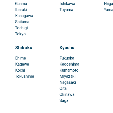
Gunma
Ishikawa
Niiga
Ibaraki
Toyama
Yama
Kanagawa
Saitama
Tochigi
Tokyo
Shikoku
Kyushu
Ehime
Fukuoka
Kagawa
Kagoshima
Kochi
Kumamoto
Tokushima
Miyazaki
Nagasaki
Oita
Okinawa
Saga