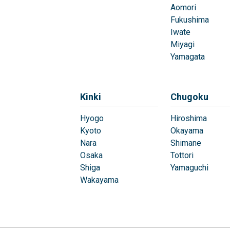
Aomori
Fukushima
Iwate
Miyagi
Yamagata
Kinki
Chugoku
Hyogo
Hiroshima
Kyoto
Okayama
Nara
Shimane
Osaka
Tottori
Shiga
Yamaguchi
Wakayama