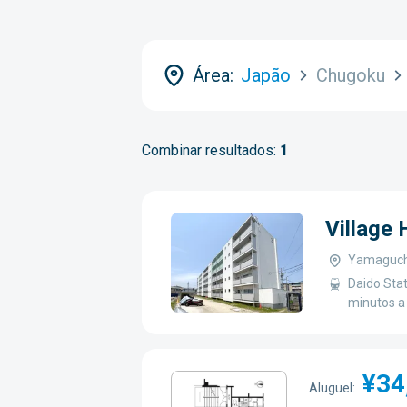
Área:
Japão
Chugoku
Combinar resultados:
1
Village
Yamaguchi
Daido Stat
minutos a
¥34
Aluguel: