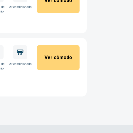
Ver cômodo
 de
Ar-condicionado
ção
Ver cômodo
 de
Ar-condicionado
ção