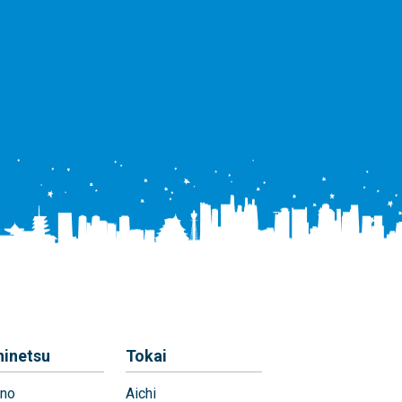
hinetsu
Tokai
no
Aichi