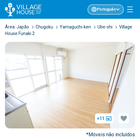
Português
Área:
Japão
Chugoku
Yamaguchi-ken
Ube-shi
Village
House Funaki 2
+11
*Móveis não incluídos