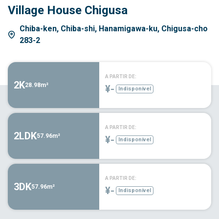
Village House Chigusa
Chiba-ken, Chiba-shi, Hanamigawa-ku, Chigusa-cho
283-2
A PARTIR DE:
2K
28.98m²
¥-
Indisponível
A PARTIR DE:
2LDK
57.96m²
¥-
Indisponível
A PARTIR DE:
3DK
57.96m²
¥-
Indisponível