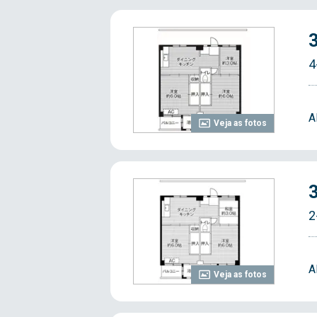
4
A
Veja as fotos
2
A
Veja as fotos