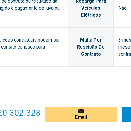
de contrato ou resultado da
Recarga Para
xigido o pagamento de luva ou
Veículos
Não
Elétricos
dições contratuais podem ser
Multa Por
3 mes
m contato conosco para
Rescisão De
meses
Contrato
contra
20-302-328
Email