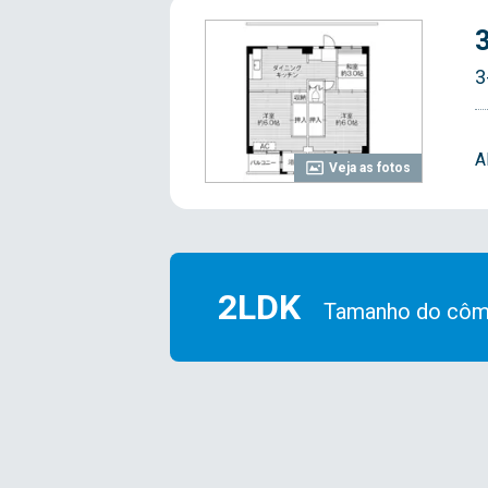
3
A
Veja as fotos
2LDK
Tamanho do côm