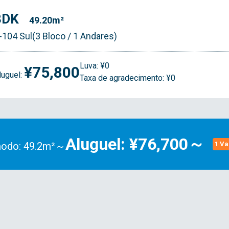
3DK
49.20m²
-104 Sul(3 Bloco / 1 Andares)
Luva: ¥0
¥75,800
luguel:
Taxa de agradecimento: ¥0
Aluguel: ¥76,700～
odo: 49.2m²～
1 V