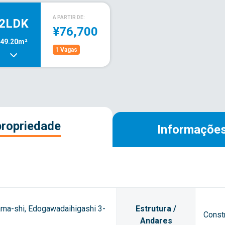
A PARTIR DE:
2LDK
¥76,700
49.20m²
1 Vagas
propriedade
Informações
ama-shi, Edogawadaihigashi 3-
Estrutura /
Const
Andares