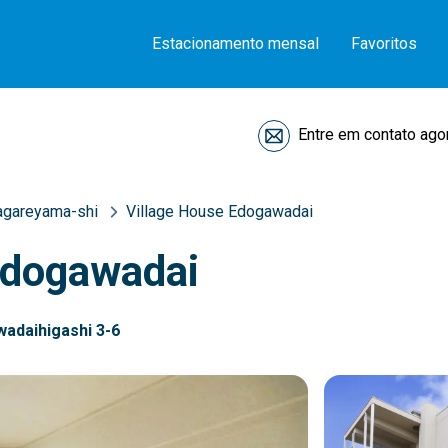
Estacionamento mensal
Favoritos
Entre em contato ago
agareyama-shi
Village House Edogawadai
Edogawadai
adaihigashi 3-6