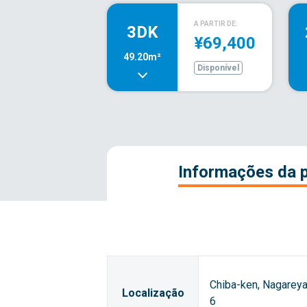
A PARTIR DE:
3DK
¥69,400
49.20m²
Disponível
Informações da 
Chiba-ken, Nagarey
Localização
6