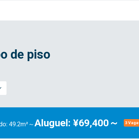
o de piso
Aluguel: ¥69,400～
do: 49.2m²～
3 Vaga