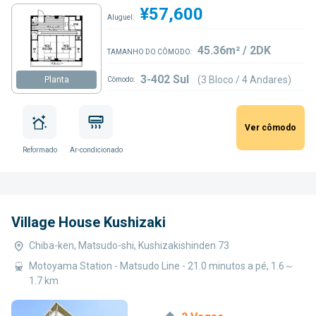
¥57,600
Aluguel:
45.36m² / 2DK
TAMANHO DO CÔMODO:
3-402 Sul
(3 Bloco / 4 Andares)
Planta
Cômodo:
Ver cômodo
Reformado
Ar-condicionado
Village House Kushizaki
Chiba-ken, Matsudo-shi, Kushizakishinden 73
Motoyama Station - Matsudo Line - 21.0 minutos a pé, 1.6～
1.7 km