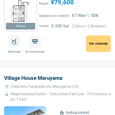
¥79,600
Aluguel:
57.96m² / 3DK
TAMANHO DO CÔMODO:
2-205 Sul
(2 Bloco / 2 Andares)
Planta
Cômodo:
Ver cômodo
Reformado
Ar-condicionado
Village House Maruyama
Chiba-ken, Funabashi-shi, Maruyama 2-42
Magomezawa Station - Tobu Urban Park Line - 19.0 minutos a
pé, 1.5 km
Indisponível