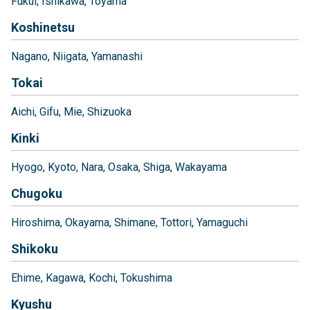
Fukui
Ishikawa
Toyama
Koshinetsu
Nagano
Niigata
Yamanashi
Tokai
Aichi
Gifu
Mie
Shizuoka
Kinki
Hyogo
Kyoto
Nara
Osaka
Shiga
Wakayama
Chugoku
Hiroshima
Okayama
Shimane
Tottori
Yamaguchi
Shikoku
Ehime
Kagawa
Kochi
Tokushima
Kyushu