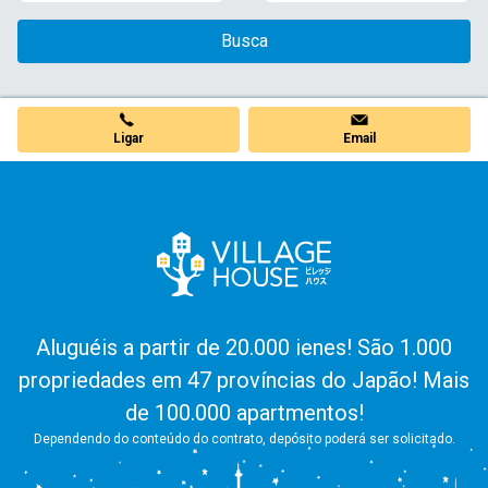
Busca
Ligar
Email
Aluguéis a partir de 20.000 ienes! São 1.000
propriedades em 47 províncias do Japão! Mais
de 100.000 apartmentos!
Dependendo do conteúdo do contrato, depósito poderá ser solicitado.