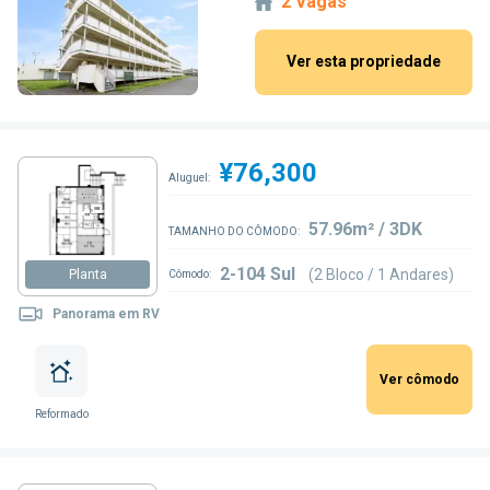
2 Vagas
Ver esta propriedade
¥76,300
Aluguel:
57.96m² / 3DK
TAMANHO DO CÔMODO:
2-104 Sul
(2 Bloco / 1 Andares)
Planta
Cômodo:
Panorama em RV
Ver cômodo
Reformado