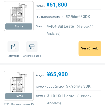
¥61,800
Aluguel:
57.96m² / 3DK
TAMANHO DO CÔMODO:
4-404 Sul Leste
(4 Bloco / 4
Planta
Cômodo:
Andares)
Ver cômodo
Reformado
Ar-condicionado
¥65,900
Aluguel:
57.96m² / 3DK
TAMANHO DO CÔMODO:
3-101 Sul Leste
(3 Bloco / 1
Planta
Cômodo:
Andares)
Panorama em RV