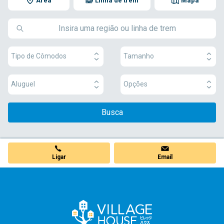
Área
Linha de trem
Mapa
Tipo de Cômodos
Tamanho
Aluguel
Opções
Busca
Ligar
Email