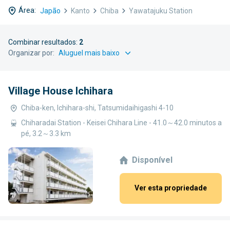
Área:
Japão
Kanto
Chiba
Yawatajuku Station
Combinar resultados:
2
Organizar por:
Village House Ichihara
Chiba-ken, Ichihara-shi, Tatsumidaihigashi 4-10
Chiharadai Station - Keisei Chihara Line - 41.0～42.0 minutos a
pé, 3.2～3.3 km
Disponível
Ver esta propriedade