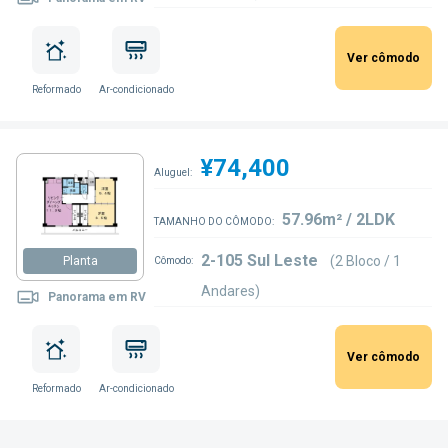
Ver cômodo
Reformado
Ar-condicionado
¥74,400
Aluguel:
57.96m² / 2LDK
TAMANHO DO CÔMODO:
2-105 Sul Leste
(2 Bloco / 1
Planta
Cômodo:
Andares)
Panorama em RV
Ver cômodo
Reformado
Ar-condicionado